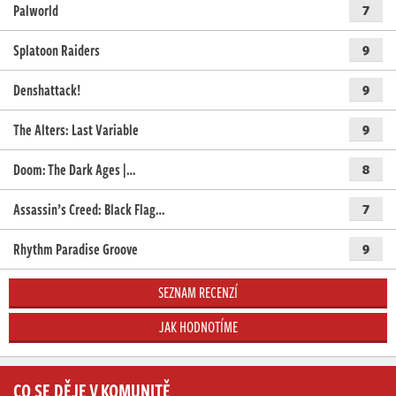
Palworld
7
Splatoon Raiders
9
Denshattack!
9
The Alters: Last Variable
9
Doom: The Dark Ages |…
8
Assassin’s Creed: Black Flag…
7
Rhythm Paradise Groove
9
SEZNAM RECENZÍ
JAK HODNOTÍME
CO SE DĚJE V KOMUNITĚ