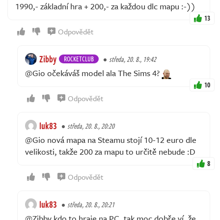
1990,- základní hra + 200,- za každou dlc mapu :-))
13
Odpovědět
Zibby
ROCKETCLUB
středa, 20. 8., 19:42
@Gio očekáváš model ala The Sims 4?
10
Odpovědět
luk83
středa, 20. 8., 20:20
@Gio nová mapa na Steamu stojí 10-12 euro dle
velikosti, takže 200 za mapu to určitě nebude :D
8
Odpovědět
luk83
středa, 20. 8., 20:21
@Zibby kdo to hraje na PC, tak moc dobře ví, že