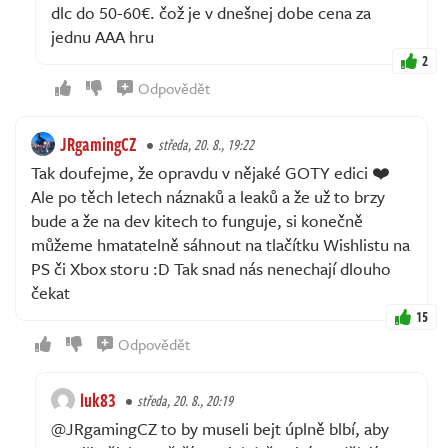
dlc do 50-60€. čož je v dnešnej dobe cena za
jednu AAA hru
2
Odpovědět
JRgamingCZ
středa, 20. 8., 19:22
Tak doufejme, že opravdu v nějaké GOTY edici ❤️
Ale po těch letech náznaků a leaků a že už to brzy
bude a že na dev kitech to funguje, si konečně
můžeme hmatatelně sáhnout na tlačítku Wishlistu na
PS či Xbox storu :D Tak snad nás nenechají dlouho
čekat
15
Odpovědět
luk83
středa, 20. 8., 20:19
@JRgamingCZ to by museli bejt úplně blbí, aby