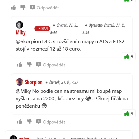
Odpovědět
čtvrtek, 21. 8.,
Upraveno
čtvrtek, 21. 8.,
INDIAN
Miky
6:44
6:44
@Skorpion DLC s rozšířením mapy u ATS a ETS2
stojí v rozmezí 12 až 18 euro.
4
Odpovědět
Skorpion
čtvrtek, 21. 8., 7:37
@Miky No podle cen na streamu mi koupě map
vyšla cca na 2200,-kč...bez hry 😂. Pěknej fičák na
peněženku 😳
4
Odpovědět
unicz