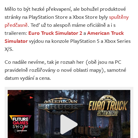
Živě
Mělo to být hezké překvapení, ale bohužel produktové
stránky na PlayStation Store a Xbox Store byly
spuštěny
předčasně
. Teď už to alespoň máme oficiálně a i s
trailerem:
Euro Truck Simulator 2
a
American Truck
Simulator
vyjdou na konzole PlayStation 5 a Xbox Series
X/S.
Co nadále nevíme, tak je rozsah her (obě jsou na PC
pravidelně rozšiřovány o nové oblasti mapy), samotné
datum vydání a cena.