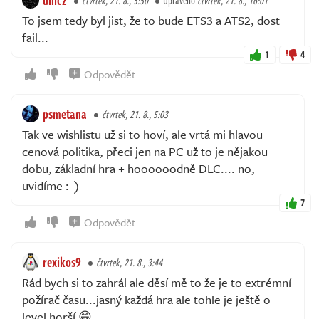
čtvrtek, 21. 8., 5:50
Upraveno
čtvrtek, 21. 8., 16:01
To jsem tedy byl jist, že to bude ETS3 a ATS2, dost
fail...
1
4
Odpovědět
psmetana
čtvrtek, 21. 8., 5:03
Tak ve wishlistu už si to hoví, ale vrtá mi hlavou
cenová politika, přeci jen na PC už to je nějakou
dobu, základní hra + hoooooodně DLC.... no,
uvidíme :-)
7
Odpovědět
rexikos9
čtvrtek, 21. 8., 3:44
Rád bych si to zahrál ale děsí mě to že je to extrémní
požírač času...jasný každá hra ale tohle je ještě o
level horší 😁