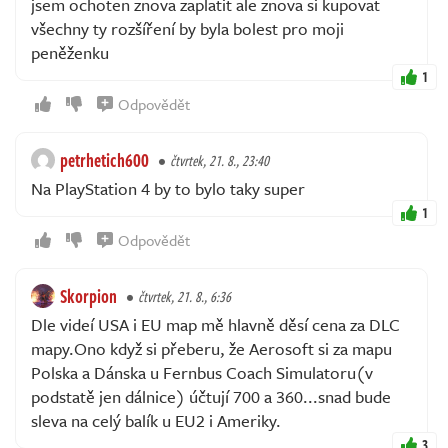
jsem ochoten znova zaplatit ale znova si kupovat
všechny ty rozšíření by byla bolest pro moji
peněženku
1
Odpovědět
petrhetich600
čtvrtek, 21. 8., 23:40
Na PlayStation 4 by to bylo taky super
1
Odpovědět
Skorpion
čtvrtek, 21. 8., 6:36
Dle videí USA i EU map mě hlavně děsí cena za DLC
mapy.Ono když si přeberu, že Aerosoft si za mapu
Polska a Dánska u Fernbus Coach Simulatoru(v
podstatě jen dálnice) účtují 700 a 360...snad bude
sleva na celý balík u EU2 i Ameriky.
3