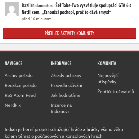
Dazlirn
Šéf Take-Two vysvětluje spolupráci GTA 6 s
okomentoval
Netflixem. „Fanoušci pochopí, proč to dává smysl“
před 16 minutami
PŘEHLED AKTIVITY KOMUNITY
NAVIGACE
INFORMACE
KOMUNITA
Archiv pořadu
Zásady ochrany
Nejnovější
příspěvky
Redakce pořadu
Pravidla užívání
Žebříček uživatelů
RSS Atom Feed
Jak hodnotíme
NerdFix
Inzerce na
Indianovi
Indian je herní projekt sdružující hráče a hráčky všeho věku
kolem témat o počítačových a konzolových hrách.