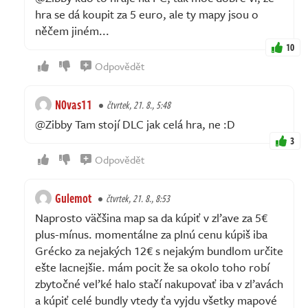
hra se dá koupit za 5 euro, ale ty mapy jsou o
něčem jiném...
10
Odpovědět
N0vas11
čtvrtek, 21. 8., 5:48
@Zibby Tam stojí DLC jak celá hra, ne :D
3
Odpovědět
Gulemot
čtvrtek, 21. 8., 8:53
Naprosto väčšina map sa da kúpiť v zľave za 5€
plus-mínus. momentálne za plnú cenu kúpiš iba
Grécko za nejakých 12€ s nejakým bundlom určite
ešte lacnejšie. mám pocit že sa okolo toho robí
zbytočné veľké halo stačí nakupovať iba v zľavách
a kúpiť celé bundly vtedy ťa vyjdu všetky mapové