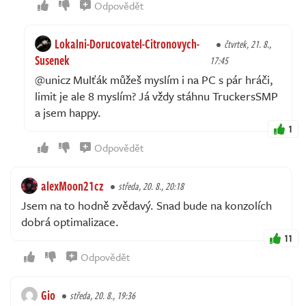
Odpovědět
Lokalni-Dorucovatel-Citronovych-
čtvrtek, 21. 8.,
Susenek
17:45
@unicz Mulťák můžeš myslím i na PC s pár hráči,
limit je ale 8 myslím? Já vždy stáhnu TruckersSMP
a jsem happy.
1
Odpovědět
alexMoon21cz
středa, 20. 8., 20:18
Jsem na to hodně zvědavý. Snad bude na konzolích
dobrá optimalizace.
11
Odpovědět
Gio
středa, 20. 8., 19:36