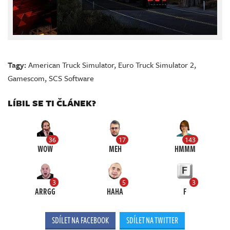
Tagy:
American Truck Simulator
,
Euro Truck Simulator 2
,
Gamescom
,
SCS Software
LÍBIL SE TI ČLÁNEK?
36
17
143
WOW
MEH
HMMM
3
5
3
ARRGG
HAHA
F
SDÍLET NA FACEBOOK
SDÍLET NA TWITTER