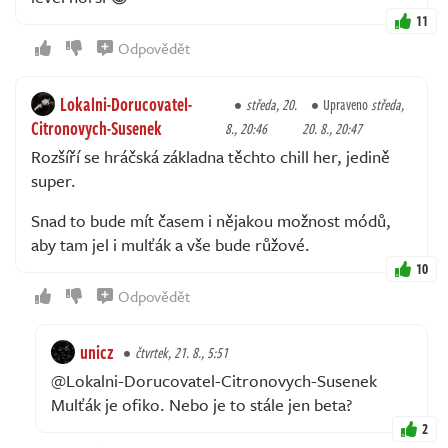
11
Odpovědět
Lokalni-Dorucovatel-
středa, 20.
Upraveno
středa,
Citronovych-Susenek
8., 20:46
20. 8., 20:47
Rozšíří se hráčská základna těchto chill her, jedině
super.
Snad to bude mít časem i nějakou možnost módů,
aby tam jel i mulťák a vše bude růžové.
10
Odpovědět
unicz
čtvrtek, 21. 8., 5:51
@Lokalni-Dorucovatel-Citronovych-Susenek
Mulťák je ofiko. Nebo je to stále jen beta?
2