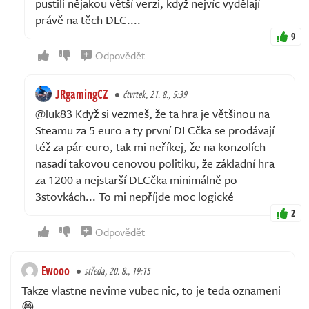
pustili nějakou větší verzi, když nejvíc vydělají
právě na těch DLC....
9
Odpovědět
JRgamingCZ
čtvrtek, 21. 8., 5:39
@luk83 Když si vezmeš, že ta hra je většinou na
Steamu za 5 euro a ty první DLCčka se prodávají
též za pár euro, tak mi neříkej, že na konzolích
nasadí takovou cenovou politiku, že základní hra
za 1200 a nejstarší DLCčka minimálně po
3stovkách... To mi nepříjde moc logické
2
Odpovědět
Ewooo
středa, 20. 8., 19:15
Takze vlastne nevime vubec nic, to je teda oznameni
😄