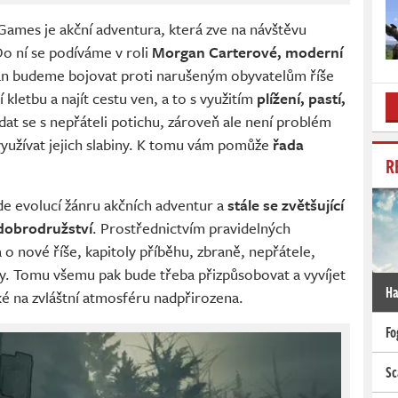
Games je akční adventura, která zve na návštěvu
Do ní se podíváme v roli
Morgan Carterové, moderní
an budeme bojovat proti narušeným obyvatelům říše
kletbu a najít cestu ven, a to s využitím
plížení, pastí,
dat se s nepřáteli potichu, zároveň ale není problém
využívat jejich slabiny. K tomu vám pomůže
řada
R
ude evolucí žánru akčních adventur a
stále se zvětšující
dobrodružství
. Prostřednictvím pravidelných
o nové říše, kapitoly příběhu, zbraně, nepřátele,
y. Tomu všemu pak bude třeba přizpůsobovat a vyvíjet
Ha
ké na zvláštní atmosféru nadpřirozena.
Fo
Sc