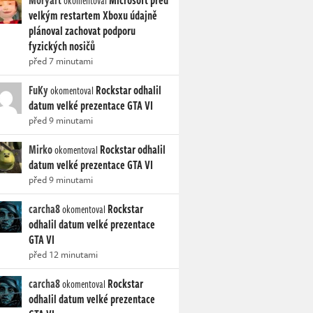
Moryart
Microsoft před
okomentoval
velkým restartem Xboxu údajně
plánoval zachovat podporu
fyzických nosičů
před 7 minutami
FuKy
Rockstar odhalil
okomentoval
datum velké prezentace GTA VI
před 9 minutami
Mirko
Rockstar odhalil
okomentoval
datum velké prezentace GTA VI
před 9 minutami
carcha8
Rockstar
okomentoval
odhalil datum velké prezentace
GTA VI
před 12 minutami
carcha8
Rockstar
okomentoval
odhalil datum velké prezentace