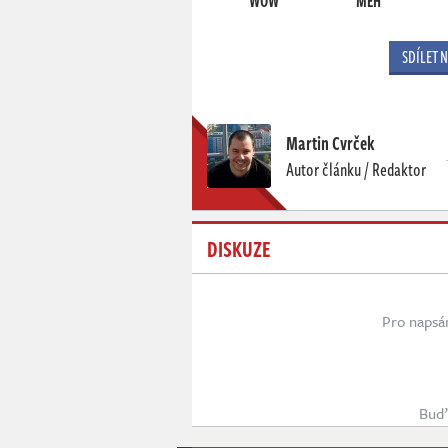
WOW
MEH
SDÍLET 
Martin Cvrček
Autor článku / Redaktor
DISKUZE
Pro napsá
Buď 