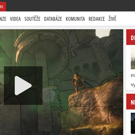
RE
NZE
VIDEA
SOUTĚŽE
DATABÁZE
KOMUNITA
REDAKCE
ŽIVĚ
D
P
Vy
N