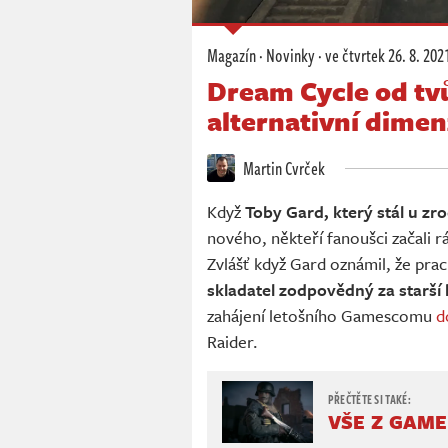
Magazín
·
Novinky
·
ve čtvrtek
26. 8. 202
Dream Cycle od tvů
alternativní dime
Martin Cvrček
Když
Toby Gard, který stál u zr
nového, někteří fanoušci začali 
Zvlášť když Gard oznámil, že pra
skladatel zodpovědný za starší
zahájení letošního Gamescomu
d
Raider.
VŠE Z GAME