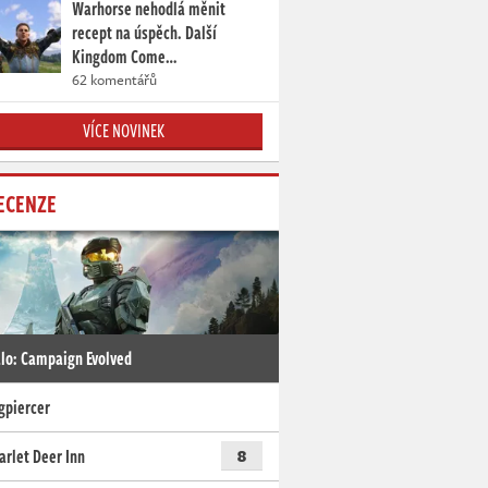
Warhorse nehodlá měnit
recept na úspěch. Další
Kingdom Come…
62 komentářů
VÍCE NOVINEK
ECENZE
lo: Campaign Evolved
gpiercer
arlet Deer Inn
8