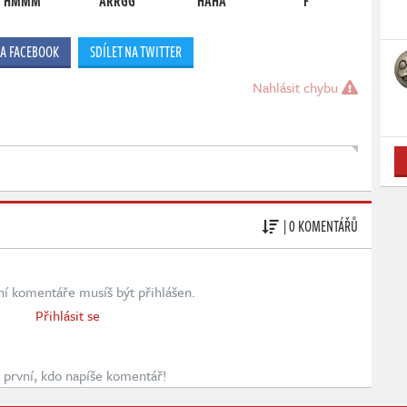
HMMM
ARRGG
HAHA
F
NA FACEBOOK
SDÍLET NA TWITTER
Nahlásit chybu
| 0 KOMENTÁŘŮ
ní komentáře musíš být přihlášen.
Přihlásit se
první, kdo napíše komentář!