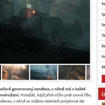
Pa
Sp
De
Th
Do
As
Rh
tačově generovaný sandbox, v němž má v každé
C
brodružství
. Pokaždé, když překročíte práh snové říše,
andboxu, v němž se můžete následně pohybovat dle