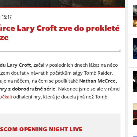
1 15:17
rce Lary Croft zve do prokleté
nze
odu Lary Croft
, začal v posledních dnech lákat na něco
rázem doufat v návrat k počátkům ságy Tomb Raider.
cuje na něčem, na čem se podílí také
Nathan McCree,
 hry z dobrodružné série
. Nakonec jsme se ale v rámci
očkali
odhalení hry, která je docela jiná než Tomb
SCOM OPENING NIGHT LIVE