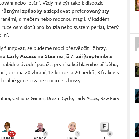
tování nebo létání. Vždy má být také k dispozici
a různými způsoby a zlepšovat preferovaný styl
i zbraněmi, s mečem nebo mocnou magií. V každém
 ruce osm slotů pro kouzla nebo systém perků, který
ilní.
 fungovat, se budeme moci přesvědčit již brzy.
u Early Access na Steamu již 7. září/septembra
 nabídne úvodní pasáž a první sekci hlavního příběhu,
aci, zhruba 20 zbraní, 12 kouzel a 20 perků, 3 frakce s
edurálně generované souboje s bossy.
ntura
,
Cathuria Games
,
Dream Cycle
,
Early Acces
,
Raw Fury
73
0
0
0