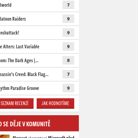
lworld
7
latoon Raiders
9
nshattack!
9
e Alters: Last Variable
9
om: The Dark Ages |…
8
sassin’s Creed: Black Flag…
7
ythm Paradise Groove
9
SEZNAM RECENZÍ
JAK HODNOTÍME
O SE DĚJE V KOMUNITĚ