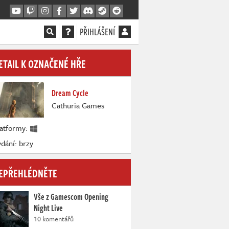
PŘIHLÁŠENÍ
ETAIL K OZNAČENÉ HŘE
Dream Cycle
Cathuria Games
latformy:
dání: brzy
EPŘEHLÉDNĚTE
Vše z Gamescom Opening
Night Live
10 komentářů