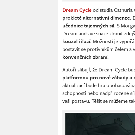
Dream Cycle
od studia Cathuria 
prokleté alternativní dimenze
. 
učednice tajemných sil
. S Morg
Dreamlands ve snaze zlomit zdejší 
kouzel i iluzí
. Možností je vypořá
postavit se protivníkům čelem a 
konvenčních zbraní
.
Autoři slibují, že Dream Cycle b
platformou pro nové záhady a 
aktualizací bude hra obohacována 
schopnosti nebo nadpřirozené síl
vaši postavu. Těšit se můžeme ta