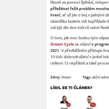
libosti za pomoci šplhání, telepor
příležitost řešit problém mnoh
hraní
, ať už jde o boj s palným
okamžiku budete mít kupříkladu k
má být dle slov tvůrců velmi flexib
O tom, jak moc budou tyto nápady
Dream Cycle
se objeví
v program
2021
. V předběžném přístupu hra
10 tisíc dobrodružství v jedné lok
celkem 12 nepřáteli a také proc
Zdroj:
Steam
Tagy:
akční adve
LÍBIL SE TI ČLÁNEK?
6
13