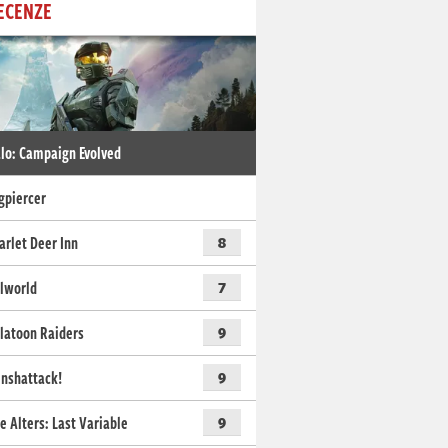
ECENZE
lo: Campaign Evolved
gpiercer
arlet Deer Inn
8
lworld
7
latoon Raiders
9
nshattack!
9
e Alters: Last Variable
9