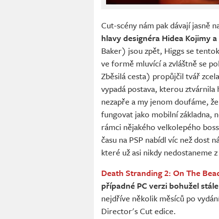
Cut-scény nám pak dávají jasně n
hlavy designéra Hidea Kojimy a
Baker) jsou zpět, Higgs se tent
ve formě mluvící a zvláštně se po
Zběsilá cesta) propůjčil tvář zce
vypadá postava, kterou ztvárnila
nezapře a my jenom doufáme, že t
fungovat jako mobilní základna, 
rámci nějakého velkolepého boss
času na PSP nabídl víc než dost n
které už asi nikdy nedostaneme z 
Death Stranding 2: On The Bea
případné PC verzi bohužel stále
nejdříve několik měsíců po vydání
Director's Cut edice.