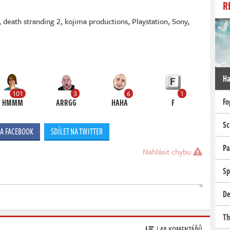
R
,
death stranding 2
,
kojima productions
,
Playstation
,
Sony
,
Ha
101
3
6
1
Fo
HMMM
ARRGG
HAHA
F
Sc
NA FACEBOOK
SDÍLET NA TWITTER
Pa
Nahlásit chybu
Sp
De
Th
| 48 KOMENTÁŘŮ