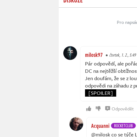
Pro napsá
milosk97
čtvrtek, 1. 2., 5:49
Pár odpovědí, ale pořád
DC na nejtěžší obtížnost
Jen doufám, že se z lou
odpovědi na záhadu z pr
[SPOILER]
Odpovědět
Acquanni
ROCKETCLUB
@milosk co se týče L