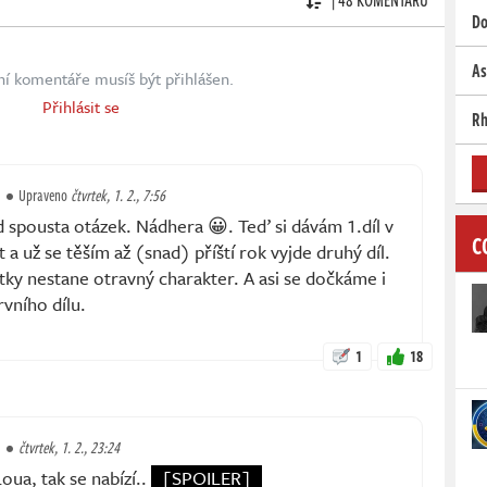
Do
As
ní komentáře musíš být přihlášen.
Přihlásit se
Rh
Upraveno
čtvrtek, 1. 2., 7:56
 spousta otázek. Nádhera 😀. Teď si dávám 1.díl v
C
 a už se těším až (snad) příští rok vyjde druhý díl.
tky nestane otravný charakter. A asi se dočkáme i
vního dílu.
1
18
čtvrtek, 1. 2., 23:24
oua, tak se nabízí..
[SPOILER]