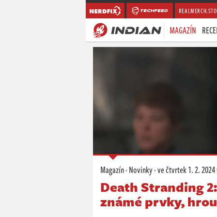
REALMERCH.STO
MAGAZÍN
RECE
Magazín
·
Novinky
·
ve čtvrtek
1. 2. 2024
Death Stranding 2
známé prvky, hrout