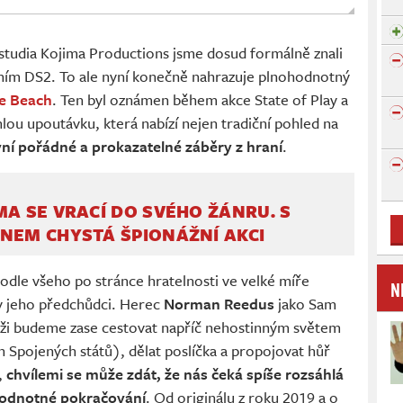
studia Kojima Productions jsme dosud formálně znali
ením DS2. To ale nyní konečně nahrazuje plnohodnotný
he Beach
. Ten byl oznámen během akce State of Play a
lou upoutávku, která nabízí nejen tradiční pohled na
ní pořádné a prokazatelné záběry z hraní
.
MA SE VRACÍ DO SVÉHO ŽÁNRU. S
NEM CHYSTÁ ŠPIONÁŽNÍ AKCI
odle všeho po stránce hratelnosti ve velké míře
N
ky jeho předchůdci. Herec
Norman Reedus
jako Sam
kůži budeme zase cestovat napříč nehostinným světem
h Spojených států), dělat poslíčka a propojovat hůř
,
chvílemi se může zdát, že nás čeká spíše rozsáhlá
hodnotné pokračování
. Od originálu z roku 2019 a o