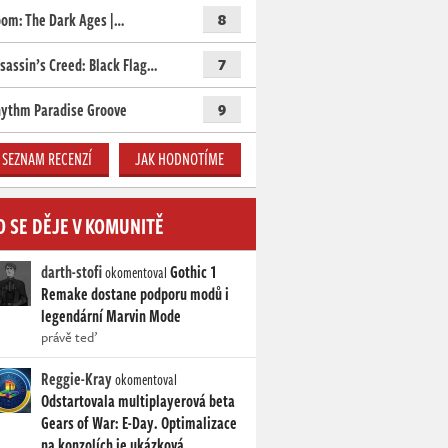
om: The Dark Ages |…
8
sassin’s Creed: Black Flag…
7
ythm Paradise Groove
9
SEZNAM RECENZÍ
JAK HODNOTÍME
O SE DĚJE V KOMUNITĚ
darth-stofi
Gothic 1
okomentoval
Remake dostane podporu modů i
legendární Marvin Mode
právě teď
Reggie-Kray
okomentoval
Odstartovala multiplayerová beta
Gears of War: E-Day. Optimalizace
na konzolích je ukázková