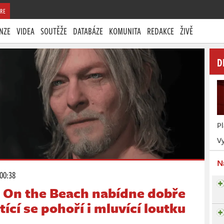
RE
NZE
VIDEA
SOUTĚŽE
DATABÁZE
KOMUNITA
REDAKCE
ŽIVĚ
D
P
Vy
N
 00:38
: On the Beach nabídne dobře
ící se pohoří i mluvící loutku