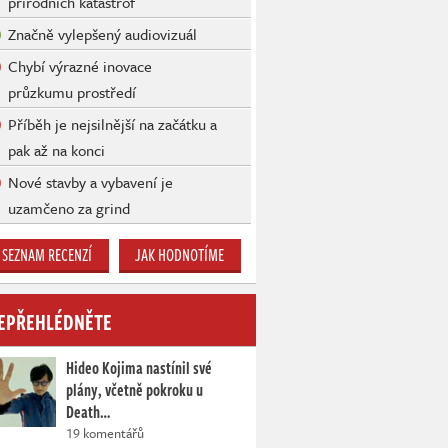
přírodních katastrof
Značně vylepšený audiovizuál
Chybí výrazné inovace
průzkumu prostředí
Příběh je nejsilnější na začátku a
pak až na konci
Nové stavby a vybavení je
uzamčeno za grind
SEZNAM RECENZÍ
JAK HODNOTÍME
EPŘEHLÉDNĚTE
Hideo Kojima nastínil své
plány, včetně pokroku u
Death…
19 komentářů