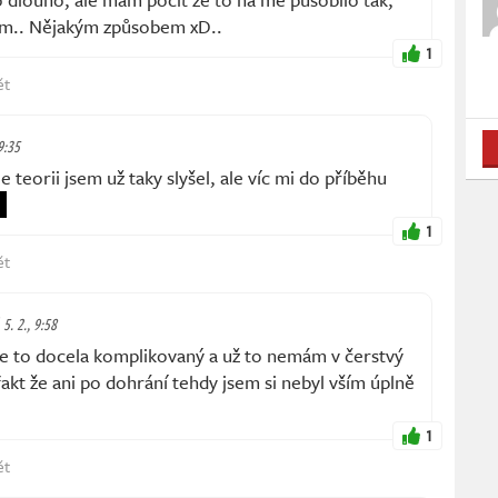
Sam.. Nějakým způsobem xD..
1
ět
 9:35
teorii jsem už taky slyšel, ale víc mi do příběhu
1
ět
 5. 2., 9:58
e to docela komplikovaný a už to nemám v čerstvý
akt že ani po dohrání tehdy jsem si nebyl vším úplně
1
ět