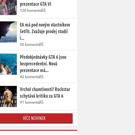
prezentace GTA VI
120 komentářů
EA má pod novým vlastníkem
šetřit. Zvažuje prodej studií
i…
50 komentářů
Předobjednávky GTA 6 jsou
bezprecedentní. Nová
prezentace má…
42 komentářů
Vrchol chamtivosti? Rockstar
schytává kritiku za GTA 6
91 komentářů
VÍCE NOVINEK