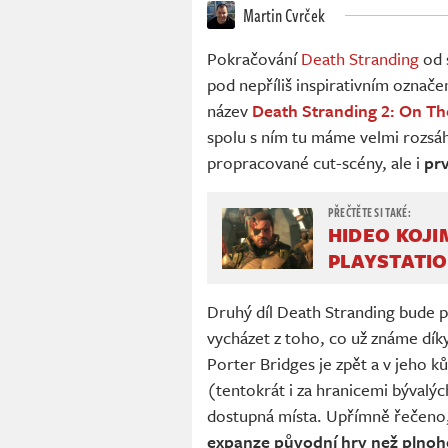
Martin Cvrček
Pokračování
Death Stranding
od 
pod nepříliš inspirativním označ
název
Death Stranding 2: On T
spolu s ním tu máme velmi rozsáh
propracované cut-scény, ale i
prv
HIDEO KOJI
PLAYSTATIO
Druhý díl Death Stranding bude p
vycházet z toho, co už známe dí
Porter Bridges je zpět a v jeho 
(tentokrát i za hranicemi bývalýc
dostupná místa. Upřímně řečeno
expanze původní hry než plno