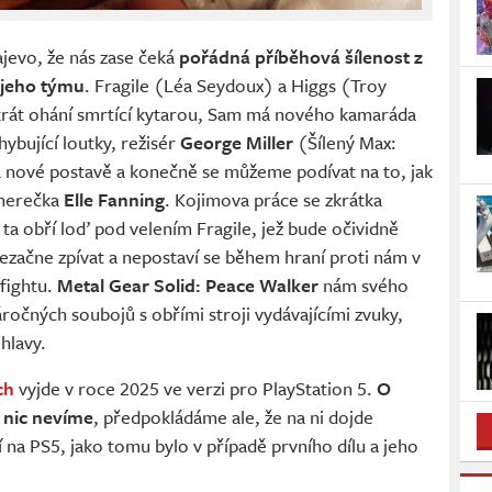
ajevo, že nás zase čeká
pořádná příběhová šílenost z
 jeho týmu
. Fragile (Léa Seydoux) a Higgs (Troy
okrát ohání smrtící kytarou, Sam má nového kamaráda
hybující loutky, režisér
George Miller
(Šílený Max:
la nové postavě a konečně se můžeme podívat na to, jak
 herečka
Elle Fanning
. Kojimova práce se zkrátka
a obří loď pod velením Fragile, jež bude očividně
nezačne zpívat a nepostaví se během hraní proti nám v
fightu.
Metal Gear Solid: Peace Walker
nám svého
áročných soubojů s obřími stroji vydávajícími zvuky,
hlavy.
ch
vyjde v roce 2025 ve verzi pro PlayStation 5.
O
 nic nevíme
, předpokládáme ale, že na ni dojde
 na PS5, jako tomu bylo v případě prvního dílu a jeho