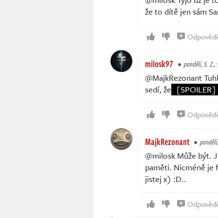
že to dítě jen sám 
Odpověd
milosk97
pondělí, 5. 2.,
@MajkRezonant Tuhle 
sedí, že
[SPOILER]
Odpověd
MajkRezonant
pondělí,
@milosk Může být. J
paměti. Nicméně je f
jistej x) :D..
Odpověd