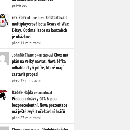
právě teď
rexikos9
Odstartovala
okomentoval
multiplayerová beta Gears of War:
E-Day. Optimalizace na konzolích
je ukázková
před 11 minutami
JohnMcClane
Xbox má
okomentoval
plán na velký návrat. Nová šéfka
odhalila čtyři pilíře, které mají
zastavit propad
před 19 minutami
Radek-Hajda
okomentoval
Předobjednávky GTA 6 jsou
bezprecedentní. Nová prezentace
má ještě zvýšit očekávání hráčů
před 27 minutami
Sheva
Předobjednávky
okomentoval