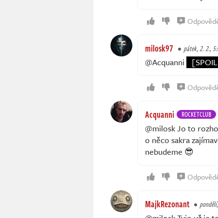
Odpověd
milosk97
pátek, 2. 2., 5
@Acquanni
[SPOIL
Odpověd
Acquanni
ROCKETCLUB
@milosk Jo to rozhod
o něco sakra zajímav
nebudeme 😎
Odpověd
MajkRezonant
pondělí,
@milosk Tyjo už je t