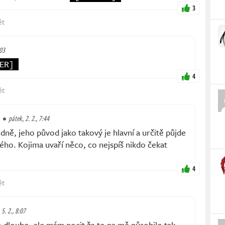
3
ět
:03
ER]
4
ět
pátek, 2. 2., 7:44
ně, jeho původ jako takový je hlavní a určitě půjde
ého. Kojima uvaří něco, co nejspíš nikdo čekat
4
ět
 5. 2., 8:07
o dlouho, ale mám pocit že to na mě působilo tak,