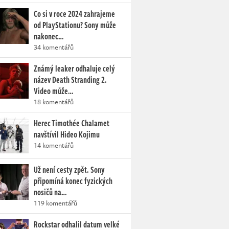
Co si v roce 2024 zahrajeme
od PlayStationu? Sony může
nakonec…
34 komentářů
Známý leaker odhaluje celý
název Death Stranding 2.
Video může…
18 komentářů
Herec Timothée Chalamet
navštívil Hideo Kojimu
14 komentářů
Už není cesty zpět. Sony
připomíná konec fyzických
nosičů na…
119 komentářů
Rockstar odhalil datum velké