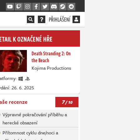
PŘIHLÁŠENÍ
ETAIL K OZNAČENÉ HŘE
Death Stranding 2: On
the Beach
Kojima Productions
latformy:
dání: 26. 6. 2025
7
aše recenze
/ 10
Výpravné pokračování příběhu a
herecké obsazení
Přítomnost cyklu dne/noci a