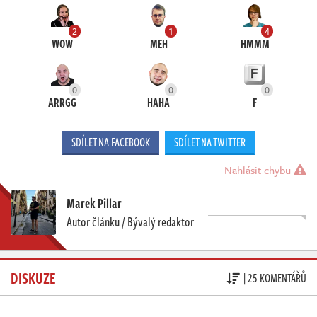
2
1
4
WOW
MEH
HMMM
0
0
0
ARRGG
HAHA
F
SDÍLET NA FACEBOOK
SDÍLET NA TWITTER
Nahlásit chybu
Marek Pillar
Autor článku / Bývalý redaktor
DISKUZE
| 25 KOMENTÁŘŮ