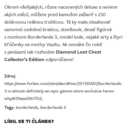
Okrem všelijakých, rôzne nacenených deluxe a neviem
akých edícií, môžete pred kamošmi zažiariť s 250
dolárovou reálnou truhlicou. Tá by mala obsahovať
samotnú ozdobnú krabicu, steelbook, desať figúrok
s motívom Borderlands 3, model lode, nejaké arty a štyri
kľúčenky na motívy Vaultu. Ak nemáte čo robiť
s peniazmi tak rozhodne
Diamond Loot Chest
Collector’s Edition
odporúčame!
Zdroj:
https://www.forbes.com/sites/davidthier/2019/04/02/borderlands-
3-is-almost-definitely-an-epic-games-store-exclusive-heres-
why/#29aea5867f2d
,
Tagy:
borderlands
,
borderlands 3
LÍBIL SE TI ČLÁNEK?