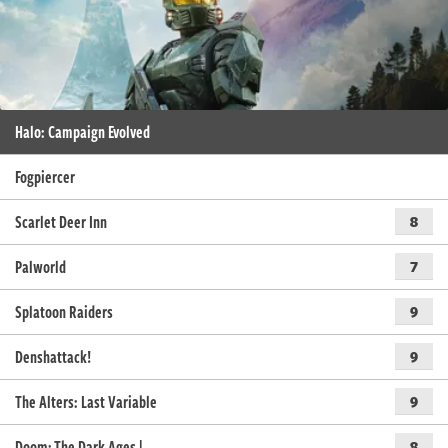
Halo: Campaign Evolved
Fogpiercer
Scarlet Deer Inn
8
Palworld
7
Splatoon Raiders
9
Denshattack!
9
The Alters: Last Variable
9
Doom: The Dark Ages |…
8