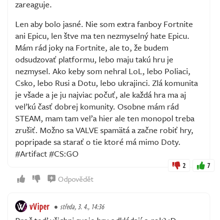
zareaguje.
Len aby bolo jasné. Nie som extra fanboy Fortnite
ani Epicu, len štve ma ten nezmyselný hate Epicu.
Mám rád joky na Fortnite, ale to, že budem
odsudzovať platformu, lebo maju takú hru je
nezmysel. Ako keby som nehral LoL, lebo Poliaci,
Csko, lebo Rusi a Dotu, lebo ukrajinci. Zlá komunita
je všade a je ju najviac počuť, ale každá hra ma aj
veľkú časť dobrej komunity. Osobne mám rád
STEAM, mam tam veľa hier ale ten monopol treba
zrušiť. Možno sa VALVE spamätá a začne robiť hry,
popripade sa starať o tie ktoré má mimo Doty.
#Artifact #CS:GO
2
7
Odpovědět
vViper
středa, 3. 4., 14:36