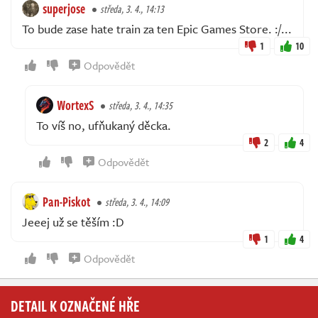
superjose
středa, 3. 4., 14:13
To bude zase hate train za ten Epic Games Store. :/...
1
10
Odpovědět
WortexS
středa, 3. 4., 14:35
To víš no, ufňukaný děcka.
2
4
Odpovědět
Pan-Piskot
středa, 3. 4., 14:09
Jeeej už se těším :D
1
4
Odpovědět
DETAIL K OZNAČENÉ HŘE