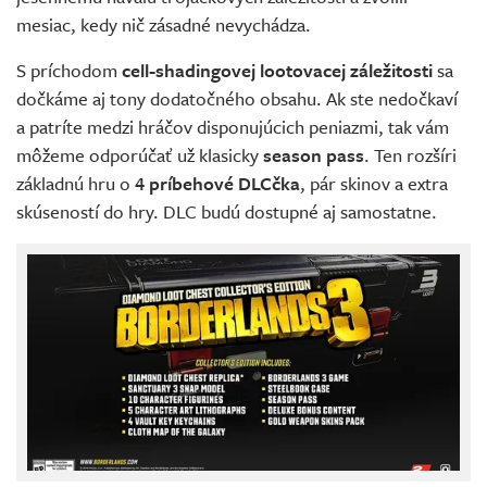
mesiac, kedy nič zásadné nevychádza.
S príchodom
cell-shadingovej lootovacej záležitosti
sa
dočkáme aj tony dodatočného obsahu. Ak ste nedočkaví
a patríte medzi hráčov disponujúcich peniazmi, tak vám
môžeme odporúčať už klasicky
season pass
. Ten rozšíri
základnú hru o
4 príbehové DLCčka
, pár skinov a extra
skúseností do hry. DLC budú dostupné aj samostatne.