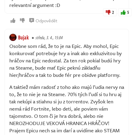
relevantní argument :D
2
5
Odpovědět
Bujak
středa, 3. 4., 15:04
Osobne som rád, že to je na Epic. Aby mohol, Epic
konkurovať potrebuje hry a inak ako exkluzivitou by
hráčov na Epic nedostal. Za ten rok pokial budú hry
na Steame, bude mať Epic peknú základňu
hier/hráčov a tak to bude fér pre obidve platformy.
A taktiež mám radosť z toho ako majú ľudia nervy na
to, že to nie je na Steame. 70% tých ľudí si tu hru aj
tak nekúpi a stiahnu si ju z torrentov. Zvyšok len
nemá rád Fortnite, lebo deti, ale poviem vám
tajomstvo. O tom či je hra dobrá, alebo nie
NEROZHODUJE VEKOVÁ HRANICA HRÁČOV!
Prajem Epicu nech sa im darí a uvidíme ako STEAM