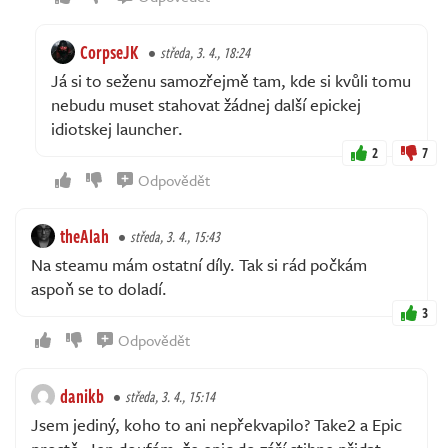
CorpseJK
středa, 3. 4., 18:24
Já si to seženu samozřejmě tam, kde si kvůli tomu
nebudu muset stahovat žádnej další epickej
idiotskej launcher.
2
7
Odpovědět
theAlah
středa, 3. 4., 15:43
Na steamu mám ostatní díly. Tak si rád počkám
aspoň se to doladí.
3
Odpovědět
danikb
středa, 3. 4., 15:14
Jsem jediný, koho to ani nepřekvapilo? Take2 a Epic