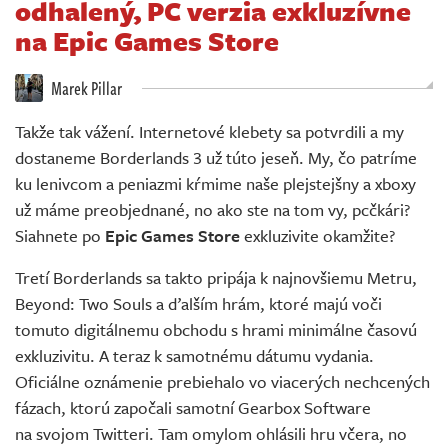
odhalený, PC verzia exkluzívne
Živě
na Epic Games Store
Marek Pillar
Takže tak vážení. Internetové klebety sa potvrdili a my
dostaneme Borderlands 3 už túto jeseň. My, čo patríme
ku lenivcom a peniazmi kŕmime naše plejstejšny a xboxy
už máme preobjednané, no ako ste na tom vy, pcčkári?
Siahnete po
Epic Games Store
exkluzivite okamžite?
Tretí Borderlands sa takto pripája k najnovšiemu Metru,
Beyond: Two Souls a ďalším hrám, ktoré majú voči
tomuto digitálnemu obchodu s hrami minimálne časovú
exkluzivitu. A teraz k samotnému dátumu vydania.
Oficiálne oznámenie prebiehalo vo viacerých nechcených
fázach, ktorú započali samotní Gearbox Software
na svojom Twitteri. Tam omylom ohlásili hru včera, no