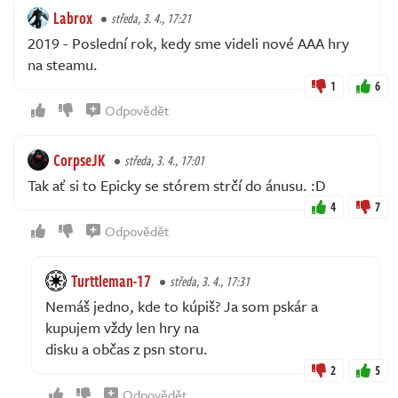
Labrox
středa, 3. 4., 17:21
2019 - Poslední rok, kedy sme videli nové AAA hry
na steamu.
1
6
Odpovědět
CorpseJK
středa, 3. 4., 17:01
Tak ať si to Epicky se stórem strčí do ánusu. :D
4
7
Odpovědět
Turttleman-17
středa, 3. 4., 17:31
Nemáš jedno, kde to kúpiš? Ja som pskár a
kupujem vždy len hry na
disku a občas z psn storu.
2
5
Odpovědět