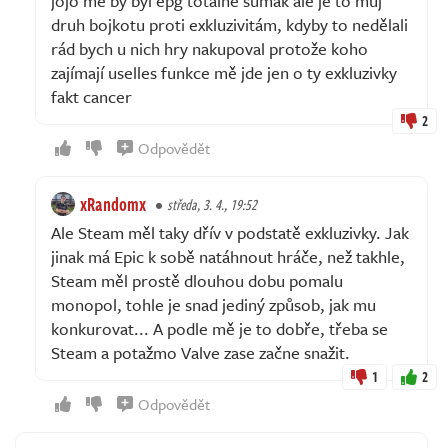
jójó mě by byl epg totálně šumák ale je to můj
druh bojkotu proti exkluzivitám, kdyby to nedělali
rád bych u nich hry nakupoval protože koho
zajímají uselles funkce mě jde jen o ty exkluzivky
fakt cancer
2
Odpovědět
xRandomx
středa, 3. 4., 19:52
Ale Steam měl taky dřív v podstatě exkluzivky. Jak
jinak má Epic k sobě natáhnout hráče, než takhle,
Steam měl prostě dlouhou dobu pomalu
monopol, tohle je snad jediný způsob, jak mu
konkurovat... A podle mě je to dobře, třeba se
Steam a potažmo Valve zase začne snažit.
1
2
Odpovědět