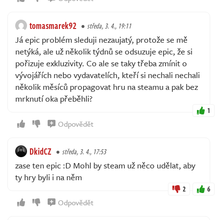
tomasmarek92
středa, 3. 4., 19:11
Já epic problém sleduji nezaujatý, protože se mě
netýká, ale už několik týdnů se odsuzuje epic, že si
pořizuje exkluzivity. Co ale se taky třeba zmínit o
vývojářích nebo vydavatelích, kteří si nechali nechali
několik měsíců propagovat hru na steamu a pak bez
mrknutí oka přeběhli?
1
Odpovědět
DkidCZ
středa, 3. 4., 17:53
zase ten epic :D Mohl by steam už něco udělat, aby
ty hry byli i na něm
2
6
Odpovědět