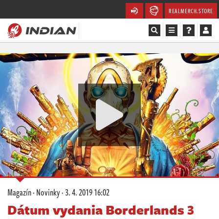
REALMERCH.STORE
Magazín
Recenze
Videa
Soutěže
Databáze
Komunita
Magazín
·
Novinky
·
3. 4. 2019 16:02
Redakce
Dátum vydania Borderlands 3