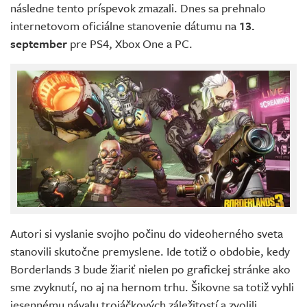
následne tento príspevok zmazali. Dnes sa prehnalo
internetovom oficiálne stanovenie dátumu na
13.
september
pre PS4, Xbox One a PC.
Autori si vyslanie svojho počinu do videoherného sveta
stanovili skutočne premyslene. Ide totiž o obdobie, kedy
Borderlands 3 bude žiariť nielen po grafickej stránke ako
sme zvyknutí, no aj na hernom trhu. Šikovne sa totiž vyhli
jesennému návalu trojáčkových záležitostí a zvolili