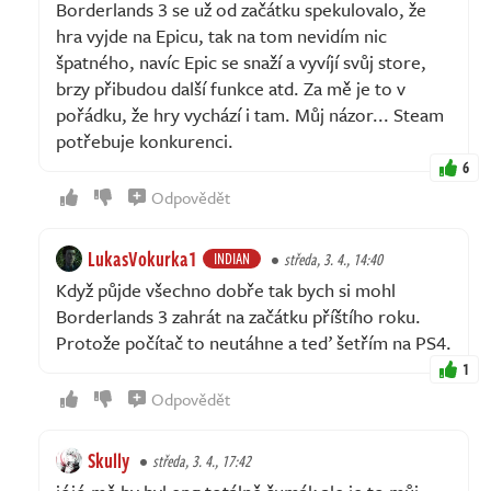
Borderlands 3 se už od začátku spekulovalo, že
hra vyjde na Epicu, tak na tom nevidím nic
špatného, navíc Epic se snaží a vyvíjí svůj store,
brzy přibudou další funkce atd. Za mě je to v
pořádku, že hry vychází i tam. Můj názor... Steam
potřebuje konkurenci.
6
Odpovědět
LukasVokurka1
INDIAN
středa, 3. 4., 14:40
Když půjde všechno dobře tak bych si mohl
Borderlands 3 zahrát na začátku příštího roku.
Protože počítač to neutáhne a teď šetřím na PS4.
1
Odpovědět
Skully
středa, 3. 4., 17:42