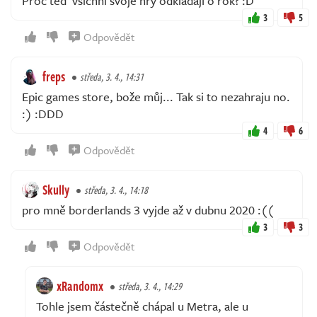
Proč teď všichni svoje hry odkládají o rok? :D
3
5
Odpovědět
freps
středa, 3. 4., 14:31
Epic games store, bože můj... Tak si to nezahraju no.
:) :DDD
4
6
Odpovědět
Skully
středa, 3. 4., 14:18
pro mně borderlands 3 vyjde až v dubnu 2020 :((
3
3
Odpovědět
xRandomx
středa, 3. 4., 14:29
Tohle jsem částečně chápal u Metra, ale u