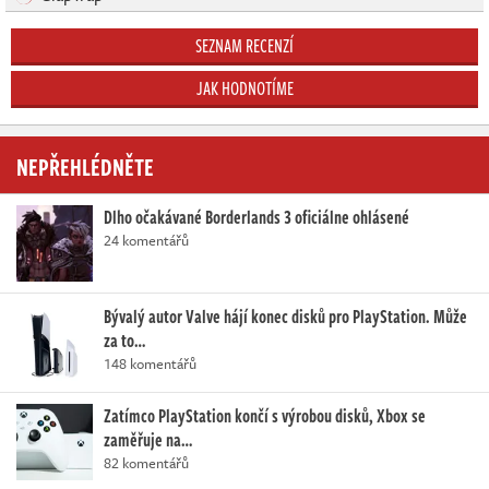
SEZNAM RECENZÍ
JAK HODNOTÍME
NEPŘEHLÉDNĚTE
Dlho očakávané Borderlands 3 oficiálne ohlásené
24 komentářů
Bývalý autor Valve hájí konec disků pro PlayStation. Může
za to…
148 komentářů
Zatímco PlayStation končí s výrobou disků, Xbox se
zaměřuje na…
82 komentářů