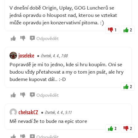
V dnešní době Origin, Uplay, GOG Luncherů se
jedná opravdu o hloupost nad, kterou se vztekat
může opravdu jen konzervativní pitoma. :)
1
2
Odpovědět
joseleke
čtvrtek, 4. 4., 7:00
Popravdě je mi to jedno, kde si hru koupím. Oni se
budou vždy přetahovat a my o tom jen psát, ale hry
budeme kupovat dál.. :-D
2
Odpovědět
chelsakCZ
čtvrtek, 4. 4., 5:11
Mě nevadí že to bude na epic store
2
2
Odpovědět