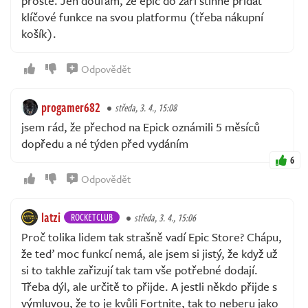
prostě. Jen doufám, že epic do září stihne přidat
klíčové funkce na svou platformu (třeba nákupní
košík).
Odpovědět
progamer682
středa, 3. 4., 15:08
jsem rád, že přechod na Epick oznámili 5 měsíců
dopředu a né týden před vydáním
6
Odpovědět
latzi
ROCKETCLUB
středa, 3. 4., 15:06
Proč tolika lidem tak strašně vadí Epic Store? Chápu,
že teď moc funkcí nemá, ale jsem si jistý, že když už
si to takhle zařizují tak tam vše potřebné dodají.
Třeba dýl, ale určitě to přijde. A jestli někdo přijde s
výmluvou, že to je kvůli Fortnite, tak to neberu jako