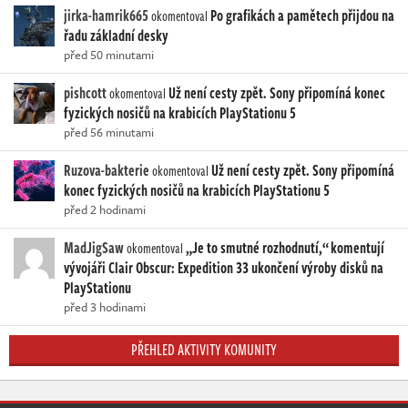
jirka-hamrik665
Po grafikách a pamětech přijdou na
okomentoval
řadu základní desky
před 50 minutami
pishcott
Už není cesty zpět. Sony připomíná konec
okomentoval
fyzických nosičů na krabicích PlayStationu 5
před 56 minutami
Ruzova-bakterie
Už není cesty zpět. Sony připomíná
okomentoval
konec fyzických nosičů na krabicích PlayStationu 5
před 2 hodinami
MadJigSaw
„Je to smutné rozhodnutí,“ komentují
okomentoval
vývojáři Clair Obscur: Expedition 33 ukončení výroby disků na
PlayStationu
před 3 hodinami
PŘEHLED AKTIVITY KOMUNITY