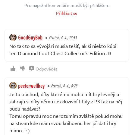
Pro napsání komentáře musíš být přihlášen.
Přihlásit se
GoodGuyBob
čtvrtek, 4. 4., 13:51
No tak to sa vývojári musia tešiť, ak si niekto kúpi
ten Diamond Loot Chest Collector’s Edition :D
Odpovědět
peeterwellkey
čtvrtek, 4. 4., 8:28
Je tu obchod, díky kterému mohu mít hry levněji a
zahraju si díky němu i exkluzivní tituly z PS tak na něj
budu nadávat?
Tomu opravdu moc nerozumím zvláště pokud mohu
na steam kde mám svou knihovnu her přidat i hry
mimo . :)