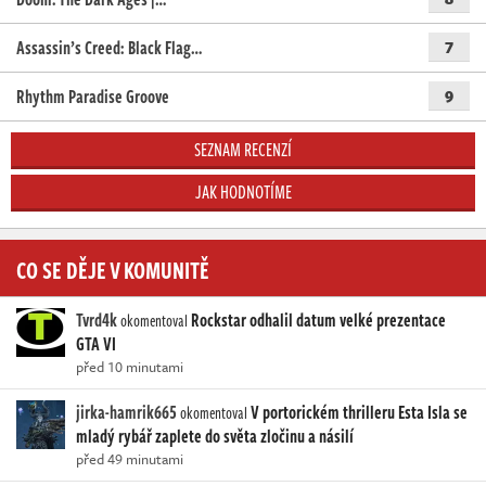
Assassin’s Creed: Black Flag…
7
Rhythm Paradise Groove
9
SEZNAM RECENZÍ
JAK HODNOTÍME
CO SE DĚJE V KOMUNITĚ
Tvrd4k
Rockstar odhalil datum velké prezentace
okomentoval
GTA VI
před 10 minutami
jirka-hamrik665
V portorickém thrilleru Esta Isla se
okomentoval
mladý rybář zaplete do světa zločinu a násilí
před 49 minutami