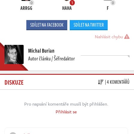
0
1
0
ARRGG
HAHA
F
SDÍLET NA FACEBOOK
SDÍLET NA TWITTER
Nahlásit chybu
Michal Burian
Autor článku / Šéfredaktor
DISKUZE
| 4 KOMENTÁŘŮ
Pro napsání komentáře musíš být přihlášen.
Přihlásit se