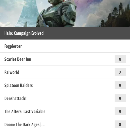
Halo: Campaign Evolved
Fogpiercer
Scarlet Deer Inn
8
Palworld
7
Splatoon Raiders
9
Denshattack!
9
The Alters: Last Variable
9
Doom: The Dark Ages |…
8