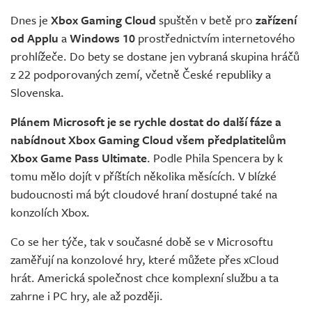
Živě
Dnes je
Xbox Gaming Cloud
spuštěn v betě pro
zařízení
od Applu
a
Windows 10
prostřednictvím internetového
prohlížeče. Do bety se dostane jen vybraná skupina hráčů
z 22 podporovaných zemí, včetně České republiky a
Slovenska.
Plánem Microsoft je se rychle dostat do další fáze a
nabídnout Xbox Gaming Cloud všem předplatitelům
Xbox Game Pass Ultimate
. Podle Phila Spencera by k
tomu mělo dojít v příštích několika měsících. V blízké
budoucnosti má být cloudové hraní dostupné také na
konzolích Xbox.
Co se her týče, tak v současné době se v Microsoftu
zaměřují na konzolové hry, které můžete přes xCloud
hrát. Americká společnost chce komplexní službu a ta
zahrne i PC hry, ale až později.