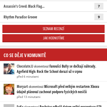
Assassin’s Creed: Black Flag…
7
Rhythm Paradise Groove
9
SEZNAM RECENZÍ
JAK HODNOTÍME
CO SE DĚJE V KOMUNITĚ
ChocolateJJ
Fanoušci Bully se dočkají náhrady.
okomentoval
Agefield High: Rock the School dorazí už v srpnu
před 6 minutami
Moryart
Microsoft před velkým restartem Xboxu
okomentoval
údajně plánoval zachovat podporu fyzických nosičů
před 13 minutami
FuKy
Rockstar odhalil datum velké prezentace GTA
okomentoval