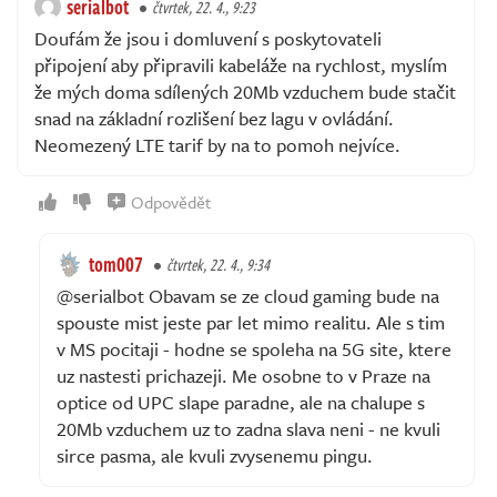
serialbot
čtvrtek, 22. 4., 9:23
Doufám že jsou i domluvení s poskytovateli
připojení aby připravili kabeláže na rychlost, myslím
že mých doma sdílených 20Mb vzduchem bude stačit
snad na základní rozlišení bez lagu v ovládání.
Neomezený LTE tarif by na to pomoh nejvíce.
Odpovědět
tom007
čtvrtek, 22. 4., 9:34
@serialbot Obavam se ze cloud gaming bude na
spouste mist jeste par let mimo realitu. Ale s tim
v MS pocitaji - hodne se spoleha na 5G site, ktere
uz nastesti prichazeji. Me osobne to v Praze na
optice od UPC slape paradne, ale na chalupe s
20Mb vzduchem uz to zadna slava neni - ne kvuli
sirce pasma, ale kvuli zvysenemu pingu.