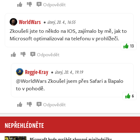
Odpovědět
WorldWars
úterý, 20. 4., 16:55
Zkoušeli jste to někdo na IOS, zajímalo by mě, jak to
Microsoft optimalizoval na telefonu v prohlížeči.
13
Odpovědět
Reggie-Kray
úterý, 20. 4., 19:19
@WorldWars Zkoušel jsem přes Safari a šlapalo
to v pohodě.
6
Odpovědět
NEPŘEHLÉDNĚTE
Microsoft bude vyrábět xboxové miniledničky