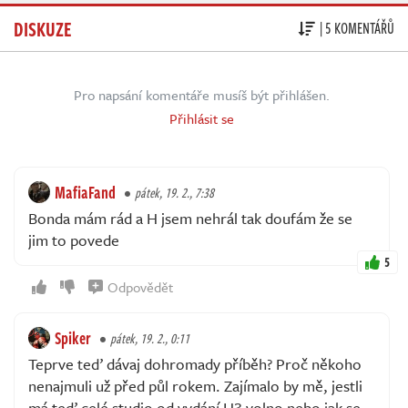
DISKUZE
| 5 KOMENTÁŘŮ
Pro napsání komentáře musíš být přihlášen.
Přihlásit se
MafiaFand
pátek, 19. 2., 7:38
Bonda mám rád a H jsem nehrál tak doufám že se
jim to povede
5
Odpovědět
Spiker
pátek, 19. 2., 0:11
Teprve teď dávaj dohromady příběh? Proč někoho
nenajmuli už před půl rokem. Zajímalo by mě, jestli
má teď celé studio od vydání H3 volno nebo jak se