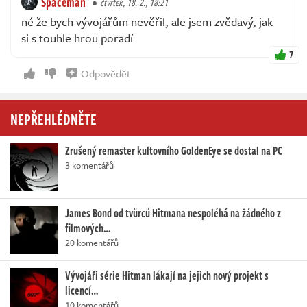
Spaceman
čtvrtek, 18. 2., 18:21
né že bych vývojářům nevěřil, ale jsem zvědavý, jak
si s touhle hrou poradí
7
Odpovědět
NEPŘEHLÉDNĚTE
Zrušený remaster kultovního GoldenEye se dostal na PC
3 komentářů
James Bond od tvůrců Hitmana nespoléhá na žádného z
filmových…
20 komentářů
Vývojáři série Hitman lákají na jejich nový projekt s
licencí…
10 komentářů