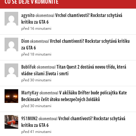
CO SE DĚJE V KOMUNITĚ
agynito
Vrchol chamtivosti? Rockstar schytává
okomentoval
kritiku za GTA 6
před 16 minutami
Dion
Vrchol chamtivosti? Rockstar schytává kritiku
okomentoval
za GTA 6
před 18 minutami
Bublifuk
Titan Quest 2 dostává novou třídu, která
okomentoval
vládne silami života i smrti
před 30 minutami
MartyKay
V akčňáku Drifter bude policajtka Kate
okomentoval
Beckinsale čelit útoku nebezpečných žoldáků
před 30 minutami
9S1M0N2
Vrchol chamtivosti? Rockstar schytává
okomentoval
kritiku za GTA 6
před 41 minutami