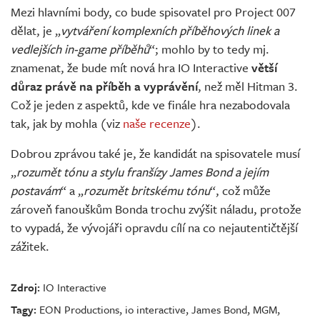
Mezi hlavními body, co bude spisovatel pro Project 007
dělat, je „
vytváření komplexních příběhových linek a
vedlejších in-game příběhů
“; mohlo by to tedy mj.
znamenat, že bude mít nová hra IO Interactive
větší
důraz právě na příběh a vyprávění
, než měl Hitman 3.
Což je jeden z aspektů, kde ve finále hra nezabodovala
tak, jak by mohla (viz
naše recenze
).
Dobrou zprávou také je, že kandidát na spisovatele musí
„
rozumět tónu a stylu franšízy James Bond a jejím
postavám
“ a „
rozumět britskému tónu
“, což může
zároveň fanouškům Bonda trochu zvýšit náladu, protože
to vypadá, že vývojáři opravdu cílí na co nejautentičtější
zážitek.
Zdroj:
IO Interactive
Tagy:
EON Productions
,
io interactive
,
James Bond
,
MGM
,