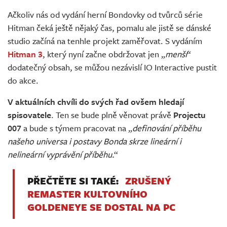
Živě
Ačkoliv nás od vydání herní Bondovky od tvůrců série
Hitman čeká ještě nějaký čas, pomalu ale jistě se dánské
studio začíná na tenhle projekt zaměřovat. S vydáním
Hitman 3
, který nyní začne obdržovat jen „
menší
“
dodatečný obsah, se můžou nezávislí IO Interactive pustit
do akce.
V aktuálních chvíli do svých řad ovšem hledají
spisovatele
. Ten se bude plně věnovat právě
Projectu
007
a bude s týmem pracovat na „
definování příběhu
našeho universa i postavy Bonda skrze lineární i
nelineární vyprávění příběhu.
“
PŘEČTĚTE SI TAKÉ:
ZRUŠENÝ
REMASTER KULTOVNÍHO
GOLDENEYE SE DOSTAL NA PC