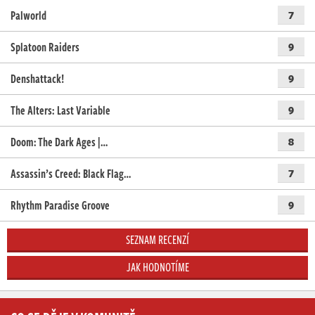
Palworld
7
Splatoon Raiders
9
Denshattack!
9
The Alters: Last Variable
9
Doom: The Dark Ages |…
8
Assassin’s Creed: Black Flag…
7
Rhythm Paradise Groove
9
SEZNAM RECENZÍ
JAK HODNOTÍME