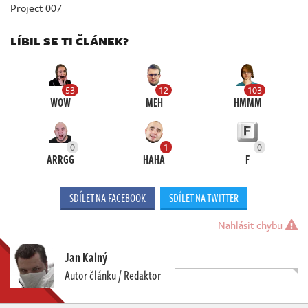
Project 007
LÍBIL SE TI ČLÁNEK?
53
12
103
WOW
MEH
HMMM
0
1
0
ARRGG
HAHA
F
SDÍLET NA FACEBOOK
SDÍLET NA TWITTER
Nahlásit chybu
Jan Kalný
Autor článku / Redaktor