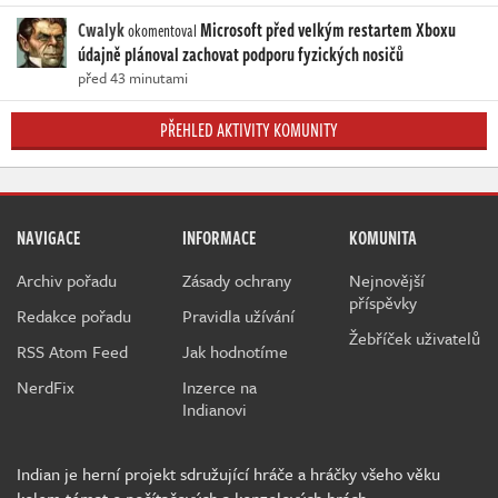
Cwalyk
Microsoft před velkým restartem Xboxu
okomentoval
údajně plánoval zachovat podporu fyzických nosičů
před 43 minutami
PŘEHLED AKTIVITY KOMUNITY
NAVIGACE
INFORMACE
KOMUNITA
Archiv pořadu
Zásady ochrany
Nejnovější
příspěvky
Redakce pořadu
Pravidla užívání
Žebříček uživatelů
RSS Atom Feed
Jak hodnotíme
NerdFix
Inzerce na
Indianovi
Indian je herní projekt sdružující hráče a hráčky všeho věku