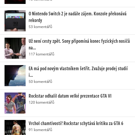
O Nintendo Switch 2 je nadále zájem. Konzole překonává
rekordy
53 komentářů
Už není cesty zpět. Sony připomíná konec fyzických nosičů
na…
117 komentářů
EA má pod novým vlastníkem šetřit. Zvažuje prodej studií
i…
50 komentářů
Rockstar odhalil datum velké prezentace GTA VI
120 komentářů
Vrchol chamtivosti? Rockstar schytává kritiku za GTA 6
91 komentářů