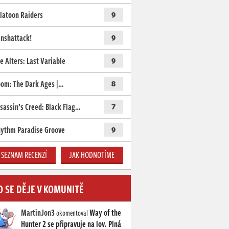
latoon Raiders
9
nshattack!
9
e Alters: Last Variable
9
om: The Dark Ages |…
8
sassin’s Creed: Black Flag…
7
ythm Paradise Groove
9
SEZNAM RECENZÍ
JAK HODNOTÍME
O SE DĚJE V KOMUNITĚ
MartinJon3
Way of the
okomentoval
Hunter 2 se připravuje na lov. Plná