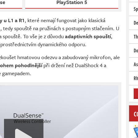
se
PlayStation 5
Sp
 u L1 a R1
, které nemají fungovat jako klasická
De
R2, tedy spouště na pružinách s postupným stlačením. U
na spouště. To vše je z důvodu
adaptivních spouští
,
Th
y prostřednictvím dynamického odporu.
Do
yzkoušet hmatovou odezvu a zabudovaný mikrofon, ale
As
ohem pohodlnější
při držení než DualShock 4 a
ne gamepadem.
Rh
C