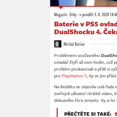
Magazín
·
Drby
·
v pondělí
3. 8. 2020 14:4
Baterie v PS5 ovlad
DualShocku 4. Ček
Michal Burian
Problémem současného
DualSh
ovladač čtyři až osm hodin, což p
problém poukazovali a přáli si vy
pro
PlayStation 5
, by se jim přání
Na Redditu se objevila celá řada 
zveřejnil uživatel i krátké video
diskuzního fóra zmizelo. Vy si ho
PŘEČTĚTE SI TAKÉ: