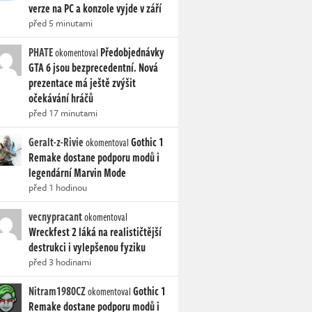
verze na PC a konzole vyjde v září
před 5 minutami
PHATE
Předobjednávky
okomentoval
GTA 6 jsou bezprecedentní. Nová
prezentace má ještě zvýšit
očekávání hráčů
před 17 minutami
Geralt-z-Rivie
Gothic 1
okomentoval
Remake dostane podporu modů i
legendární Marvin Mode
před 1 hodinou
vecnypracant
okomentoval
Wreckfest 2 láká na realističtější
destrukci i vylepšenou fyziku
před 3 hodinami
Nitram1980CZ
Gothic 1
okomentoval
Remake dostane podporu modů i