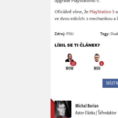
upgrade PlayStationu 5.
Oficiálně víme, že
PlayStation 5
a
ve dvou edicích: s mechanikou a č
Zdroj:
PSU
Tagy:
Dua
LÍBIL SE TI ČLÁNEK?
25
6
WOW
MEH
SDÍLET 
Michal Burian
Autor článku / Šéfredaktor