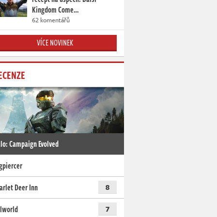
Kingdom Come…
62 komentářů
VÍCE NOVINEK
ECENZE
lo: Campaign Evolved
gpiercer
arlet Deer Inn
8
lworld
7