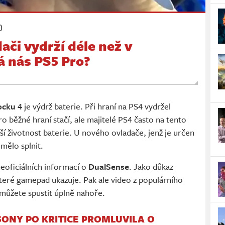
0
ači vydrží déle než v
á nás PS5 Pro?
ocku 4
je výdrž baterie. Při hraní na PS4 vydržel
ro běžné hraní stačí, ale majitelé PS4 často na tento
šší životnost baterie. U nového ovladače, jenž je určen
 mělo splnit.
neoficiálních informací o
DualSense
. Jako důkaz
, které gamepad ukazuje. Pak ale video z populárního
 můžete spustit úplně nahoře.
SONY PO KRITICE PROMLUVILA O