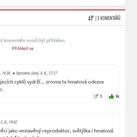
| 3 KOMENTÁŘŮ
ní komentáře musíš být přihlášen.
Přihlásit se
., 14:30
Upraveno
úterý, 4. 8., 17:17
ájecích cyklů vydrží... zrovna ta hmatová odezva
o.
1
16
 3. 8., 19:42
věci jako vestavěný reproduktor, světýlka i hmatová