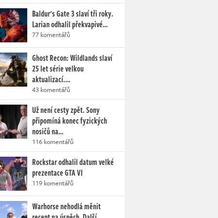
Baldur's Gate 3 slaví tři roky.
Larian odhalil překvapivé…
77 komentářů
Ghost Recon: Wildlands slaví
25 let série velkou
aktualizací.…
43 komentářů
Už není cesty zpět. Sony
připomíná konec fyzických
nosičů na…
116 komentářů
Rockstar odhalil datum velké
prezentace GTA VI
119 komentářů
Warhorse nehodlá měnit
recept na úspěch. Další