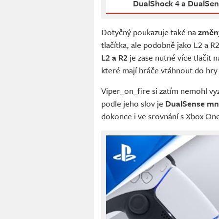
DualShock 4 a DualSen
Dotyčný poukazuje také na
změny
tlačítka, ale podobně jako L2 a 
L2 a R2
je zase nutné více tlačit 
které mají hráče vtáhnout do hr
Viper_on_fire si zatím nemohl v
podle jeho slov je
DualSense mn
dokonce i ve srovnání s Xbox O