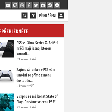
PŘIHLÁŠENÍ
EPŘEHLÉDNĚTE
PS5 vs. Xbox Series X. Britští
hráči mají jasno, kterou
konzoli…
33 komentářů
Zajímavá funkce v PS5 vám
umožní se přímo z menu
dostat do…
5 komentářů
V srpnu se má konat State of
Play. Dozvíme se cenu PS5?
21 komentářů