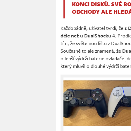
KONCI DISKŮ. SVÉ 
OBCHODY ALE HLED
Každopádně, uživatel tvrdí, že
s 
déle než u DualShocku 4
. Prodl
tím, že světelnou lištu z DualSho
Současně to ale znamená, že
Dua
o lepší výdrži baterie ovladače j
který mluvil o dlouhé výdrži bater