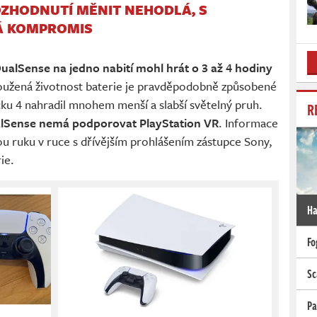
ROZHODNUTÍ MĚNIT NEHODLÁ, S
Á KOMPROMIS
DualSense na jedno nabití mohl hrát o 3 až 4 hodiny
oužená životnost baterie je pravděpodobně způsobené
cku 4 nahradil mnohem menší a slabší světelný pruh.
R
lSense nemá podporovat PlayStation VR
. Informace
dou ruku v ruce s dřívějším prohlášením zástupce Sony,
ie.
Ha
Fo
Sc
Pa