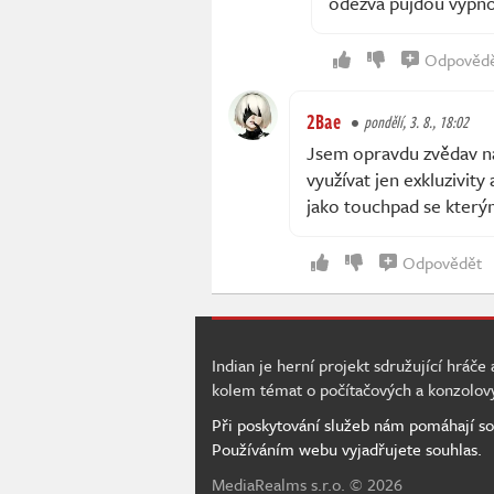
odezva půjdou vypno
Odpověd
2Bae
pondělí, 3. 8., 18:02
Jsem opravdu zvědav na
využívat jen exkluzivit
jako touchpad se který
Odpovědět
Indian je herní projekt sdružující hráče
kolem témat o počítačových a konzolov
Při poskytování služeb nám pomáhají so
Používáním webu vyjadřujete souhlas.
MediaRealms s.r.o.
© 2026