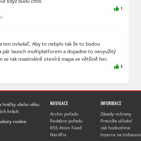
ut když budu chtít.
1
ět
 ten ovladač. Aby to nebylo tak že to budou
y a pár launch multiplatforem a dopadne to nevyužitý
m se tak maximálně otevírá mapa ve většině her.
3
NAVIGACE
INFORMACE
 a hráčky všeho věku
ých hrách.
Archiv pořadu
Zásady ochrany
Redakce pořadu
Pravidla užívání
ubory cookie.
RSS Atom Feed
Jak hodnotíme
NerdFix
Inzerce na Indianovi