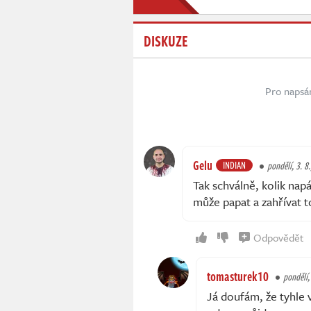
DISKUZE
Pro napsá
Gelu
INDIAN
pondělí, 3. 8
Tak schválně, kolik nap
může papat a zahřívat t
Odpovědět
tomasturek10
pondělí,
Já doufám, že tyhle 