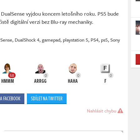
 DualSense vyjdou koncem letošního roku. PS5 bude
istě digitální verzi bez Blu-ray mechaniky.
lSense
,
DualShock 4
,
gamepad
,
playstation 5
,
PS4
,
ps5
,
Sony
58
0
0
0
HMMM
ARRGG
HAHA
F
NA FACEBOOK
SDÍLET NA TWITTER
Nahlásit chybu