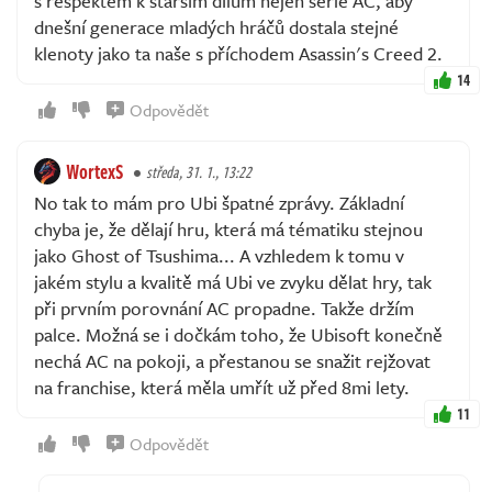
s respektem k starším dílům nejen série AC, aby
dnešní generace mladých hráčů dostala stejné
klenoty jako ta naše s příchodem Asassin's Creed 2.
14
Odpovědět
WortexS
středa, 31. 1., 13:22
No tak to mám pro Ubi špatné zprávy. Základní
chyba je, že dělají hru, která má tématiku stejnou
jako Ghost of Tsushima... A vzhledem k tomu v
jakém stylu a kvalitě má Ubi ve zvyku dělat hry, tak
při prvním porovnání AC propadne. Takže držím
palce. Možná se i dočkám toho, že Ubisoft konečně
nechá AC na pokoji, a přestanou se snažit rejžovat
na franchise, která měla umřít už před 8mi lety.
11
Odpovědět