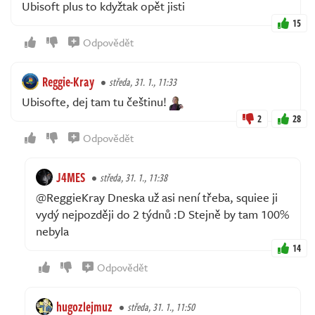
Ubisoft plus to kdyžtak opět jisti
15
Odpovědět
Reggie-Kray
středa, 31. 1., 11:33
Ubisofte, dej tam tu češtinu!
2
28
Odpovědět
J4MES
středa, 31. 1., 11:38
@ReggieKray Dneska už asi není třeba, squiee ji
vydý nejpozději do 2 týdnů :D Stejně by tam 100%
nebyla
14
Odpovědět
hugozlejmuz
středa, 31. 1., 11:50