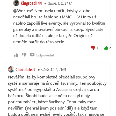
Kingroad144
čtvrtek, 1. 2., 21:17
@WortexS Nemusela umřít, kdyby z toho
neudělali hru se šablonou MMO... V Unity už
naplno zapojili live eventy, ale vyrovnal to kvalitní
gameplay a inovativní parkour a koop. Syndicate
už docela odflákli, ale je fakt, že Origins už
nemělo patřit do této série.
1
2
Odpovědět
ChocolateJJ
středa, 31. 1., 13:05
Nevěřím, že by kompletně předělali soubojovy
systém samuraje na úroveň Tsushimy. Ten soubojovy
systém už od egyptského Assasina stojí za starou
bačkoru. Šinobi bude zase něco na styl ninjy -
potichu zabíjet, házet šurikeny. Tomu taky moc
nevěřím (nehrál jsem poslední dil) ale když tam
budou opět nesmyslné levely vojáků, tak s ninjou se