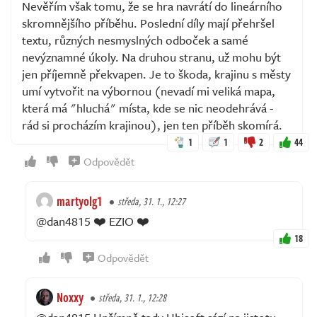
Nevěřím však tomu, že se hra navrátí do lineárního
skromnějšího příběhu. Poslední díly mají přehršel
textu, různých nesmyslných odboček a samé
nevýznamné úkoly. Na druhou stranu, už mohu být
jen příjemně překvapen. Je to škoda, krajinu s městy
umí vytvořit na výbornou (nevadí mi veliká mapa,
která má "hluchá" místa, kde se nic neodehrává -
rád si procházím krajinou), jen ten příběh skomírá.
1
1
2
44
Odpovědět
martyolg1
středa, 31. 1., 12:27
@dan4815 ❤️ EZIO ❤️
18
Odpovědět
Noxxy
středa, 31. 1., 12:28