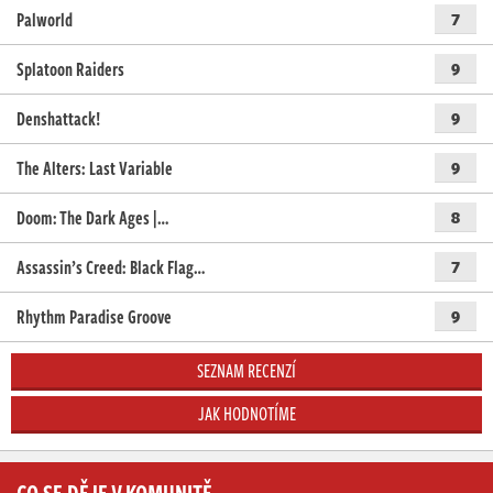
Palworld
7
Splatoon Raiders
9
Denshattack!
9
The Alters: Last Variable
9
Doom: The Dark Ages |…
8
Assassin’s Creed: Black Flag…
7
Rhythm Paradise Groove
9
SEZNAM RECENZÍ
JAK HODNOTÍME
CO SE DĚJE V KOMUNITĚ