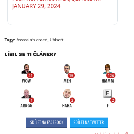
JANUARY 29, 2024
Tagy:
Assassin's creed
,
Ubisoft
LÍBIL SE TI ČLÁNEK?
21
15
126
WOW
MEH
HMMM
1
2
2
ARRGG
HAHA
F
SDÍLET NA FACEBOOK
SDÍLET NA TWITTER
Nahlásit chybu