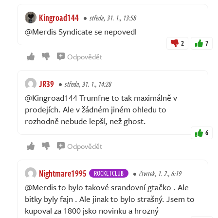
Kingroad144
středa, 31. 1., 13:58
@Merdis Syndicate se nepovedl
2
7
Odpovědět
JR39
středa, 31. 1., 14:28
@Kingroad144 Trumfne to tak maximálně v
prodejích. Ale v žádném jiném ohledu to
rozhodně nebude lepší, než ghost.
6
Odpovědět
Nightmare1995
ROCKETCLUB
čtvrtek, 1. 2., 6:19
@Merdis to bylo takové srandovní gtačko . Ale
bitky byly fajn . Ale jinak to bylo strašný. Jsem to
kupoval za 1800 jsko novinku a hrozný