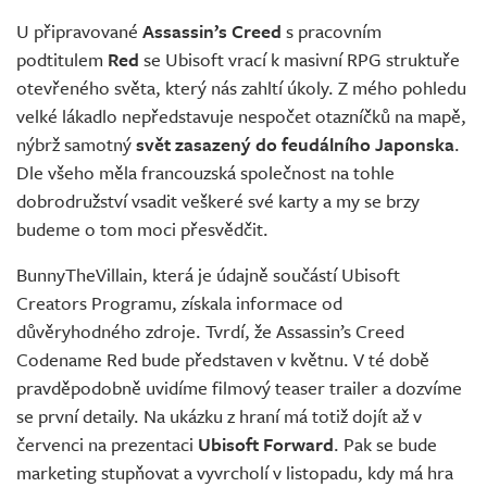
Živě
U připravované
Assassin’s Creed
s pracovním
podtitulem
Red
se Ubisoft vrací k masivní RPG struktuře
otevřeného světa, který nás zahltí úkoly. Z mého pohledu
velké lákadlo nepředstavuje nespočet otazníčků na mapě,
nýbrž samotný
svět zasazený do feudálního Japonska
.
Dle všeho měla francouzská společnost na tohle
dobrodružství vsadit veškeré své karty a my se brzy
budeme o tom moci přesvědčit.
BunnyTheVillain, která je údajně součástí Ubisoft
Creators Programu, získala informace od
důvěryhodného zdroje. Tvrdí, že Assassin’s Creed
Codename Red bude představen v květnu. V té době
pravděpodobně uvidíme filmový teaser trailer a dozvíme
se první detaily. Na ukázku z hraní má totiž dojít až v
červenci na prezentaci
Ubisoft Forward
. Pak se bude
marketing stupňovat a vyvrcholí v listopadu, kdy má hra