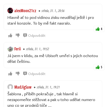
alexMoon21cz
středa, 31. 1., 20:56
Hlavně ať to pod vidinou zisku neudělají ještě i pro
staré konzole. To by mě fakt nasralo.
4
Odpovědět
Ferii
středa, 31. 1., 19:52
Já jsem v klidu, za mě Ubisoft umřel s jejich ochotou
dělat češtinu.
5
Odpovědět
MadJigSaw
středa, 31. 1., 19:21
Šablona , příběh pokračuje , tak hlavně si
nezapomeňte stěžovat a pak u toho udělat numero
uno co se prodejů týče ...