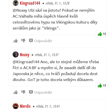
Kingroad144
středa, 31. 1., 13:28
@Noxxy Ubi sází na jistotu? Pokud se nemýlím
AC:Valhalla měla úspěch hlavně kvůli
celosvětovému hypu na Vikingskou kulturu díky
seriálům jako je "Vikings".
11
Odpovědět
Noxxy
středa, 31. 1., 13:37
@Kingroad144 Ano, ale to stejné můžeme třeba
říct o AC4:BF a myslím si, že zasadit další díl do
Japonska je něco, co hráči požadují docela dost
dlouho. GoT je toho docela velkým důkazem.
11
Odpovědět
Merdis
středa, 31. 1., 13:41