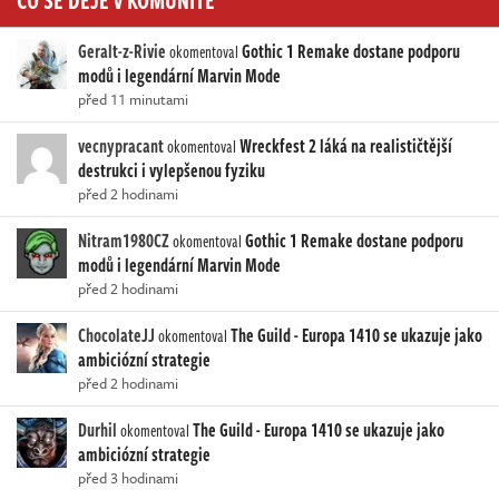
Geralt-z-Rivie
Gothic 1 Remake dostane podporu
okomentoval
modů i legendární Marvin Mode
před 11 minutami
vecnypracant
Wreckfest 2 láká na realističtější
okomentoval
destrukci i vylepšenou fyziku
před 2 hodinami
Nitram1980CZ
Gothic 1 Remake dostane podporu
okomentoval
modů i legendární Marvin Mode
před 2 hodinami
ChocolateJJ
The Guild - Europa 1410 se ukazuje jako
okomentoval
ambiciózní strategie
před 2 hodinami
Durhil
The Guild - Europa 1410 se ukazuje jako
okomentoval
ambiciózní strategie
před 3 hodinami