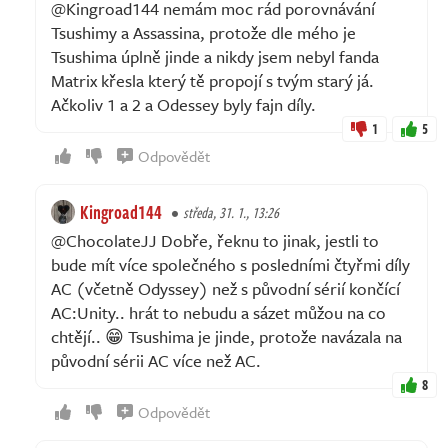
@Kingroad144 nemám moc rád porovnávání
Tsushimy a Assassina, protože dle mého je
Tsushima úplně jinde a nikdy jsem nebyl fanda
Matrix křesla který tě propojí s tvým starý já.
Ačkoliv 1 a 2 a Odessey byly fajn díly.
1
5
Odpovědět
Kingroad144
středa, 31. 1., 13:26
@ChocolateJJ Dobře, řeknu to jinak, jestli to
bude mít více společného s posledními čtyřmi díly
AC (včetně Odyssey) než s původní sérií končící
AC:Unity.. hrát to nebudu a sázet můžou na co
chtějí.. 😁 Tsushima je jinde, protože navázala na
původní sérii AC více než AC.
8
Odpovědět