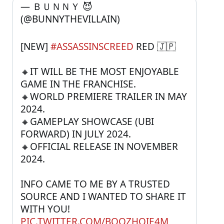
— ＢＵＮＮＹ 😈 
(@BUNNYTHEVILLAIN) 
[NEW] 
#ASSASSINSCREED
 RED 🇯🇵
🔸IT WILL BE THE MOST ENJOYABLE 
GAME IN THE FRANCHISE.
🔸WORLD PREMIERE TRAILER IN MAY 
2024.
🔸GAMEPLAY SHOWCASE (UBI 
FORWARD) IN JULY 2024.
🔸OFFICIAL RELEASE IN NOVEMBER 
2024.
INFO CAME TO ME BY A TRUSTED 
SOURCE AND I WANTED TO SHARE IT 
WITH YOU! 
PIC.TWITTER.COM/BQQZHOIE4M