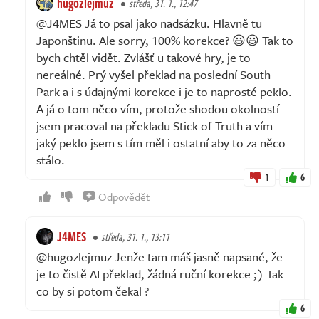
hugozlejmuz
středa, 31. 1., 12:47
@J4MES Já to psal jako nadsázku. Hlavně tu
Japonštinu. Ale sorry, 100% korekce? 😃😃 Tak to
bych chtěl vidět. Zvlášť u takové hry, je to
nereálné. Prý vyšel překlad na poslední South
Park a i s údajnými korekce i je to naprosté peklo.
A já o tom něco vím, protože shodou okolností
jsem pracoval na překladu Stick of Truth a vím
jaký peklo jsem s tím měl i ostatní aby to za něco
stálo.
1
6
Odpovědět
J4MES
středa, 31. 1., 13:11
@hugozlejmuz Jenže tam máš jasně napsané, že
je to čistě AI překlad, žádná ruční korekce ;) Tak
co by si potom čekal ?
6