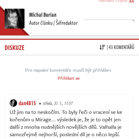
Michal Burian
Autor článku / Šéfredaktor
DISKUZE
| 43 KOMENTÁŘŮ
Pro napsání komentáře musíš být přihlášen.
Přihlásit se
dan4815
středa, 31. 1., 11:57
Už jim na to neskočím. To byly řeči o vracení se ke
kořenům u Mirage... výsledek je, že je to opět jen
další z mnoha nudnějších novějších dílů. Valhalla je
samozřejmě nejhorší, poslední díl je o něco lepší.