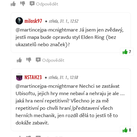
Odpovědět
milosk97
středa, 31. 1., 12:52
@martincejpa-mcnightmare Já jsem jen zvědavý,
jestli mapa bude opravdu styl Elden Ring (bez
ukazatelů nebo značek)?
7
Odpovědět
NSTAH23
středa, 31. 1., 12:58
@martincejpa-mcnightmare Nechci se zastávat
Ubisoftu, jejich hry mne nebaví a nehraju je ale ...
jaká hra není repetitivní? Všechno je za mě
repetitivní po chvíli hraní /představení všech
herních mechanik, jen rozdíl dělá to jestli tě to
dokáže zabavit.
8