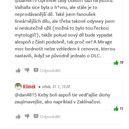
@dan4815 Upřímně tady Ubisoft sází na jistotu.
Valhalla sice byla o h*vnu, ale stále je to
neprodávanější díl. Také jsem fanoušek
lineárnějších dílu, ale třeba takové odyssey jsem
si neskutečně užil (možná to bylo tou řeckou
mytologií?), takže pokud nový díl bude vypadat
alespoň z části podobně, tak proč ne? A Mirage
moc hodnotit nelze vzhledem k cenovce, kterou
nastavili, ikdyž se původně jednalo o DLC.
19
Odpovědět
Klimek
středa, 31. 1., 13:24
@dan4815 Keby boli aspoň tie vedľajšie úlohy
zaujímavejšie, ako napríklad v Zaklínačovi.
11
Odpovědět