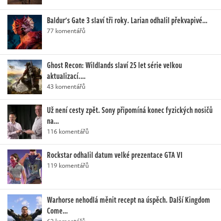
Baldur's Gate 3 slaví tři roky. Larian odhalil překvapivé…
77 komentářů
Ghost Recon: Wildlands slaví 25 let série velkou
aktualizací.…
43 komentářů
Už není cesty zpět. Sony připomíná konec fyzických nosičů
na…
116 komentářů
Rockstar odhalil datum velké prezentace GTA VI
119 komentářů
Warhorse nehodlá měnit recept na úspěch. Další Kingdom
Come…
62 komentářů