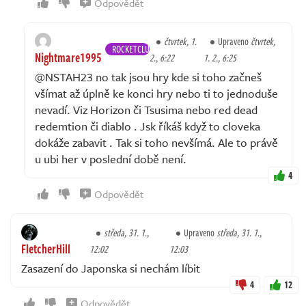
Odpovědět
čtvrtek, 1.
Upraveno
čtvrtek,
ROCKETCLUB
Nightmare1995
2., 6:22
1. 2., 6:25
@NSTAH23 no tak jsou hry kde si toho začneš
všímat až úplně ke konci hry nebo ti to jednoduše
nevadí. Viz Horizon či Tsusima nebo red dead
redemtion či diablo . Jsk říkáš když to cloveka
dokáže zabavit . Tak si toho nevšímá. Ale to právě
u ubi her v poslední době není.
4
Odpovědět
středa, 31. 1.,
Upraveno
středa, 31. 1.,
FletcherHill
12:02
12:03
Zasazení do Japonska si nechám líbit
4
12
Odpovědět