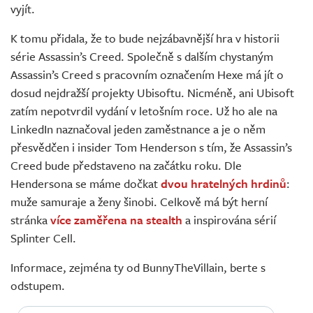
vyjít.
K tomu přidala, že to bude nejzábavnější hra v historii
série Assassin’s Creed. Společně s dalším chystaným
Assassin’s Creed s pracovním označením Hexe má jít o
dosud nejdražší projekty Ubisoftu. Nicméně, ani Ubisoft
zatím nepotvrdil vydání v letošním roce. Už ho ale na
LinkedIn naznačoval jeden zaměstnance a je o něm
přesvědčen i insider Tom Henderson s tím, že Assassin’s
Creed bude představeno na začátku roku. Dle
Hendersona se máme dočkat
dvou hratelných hrdinů
:
muže samuraje a ženy šinobi. Celkově má být herní
stránka
více zaměřena na stealth
a inspirována sérií
Splinter Cell.
Informace, zejména ty od BunnyTheVillain, berte s
odstupem.