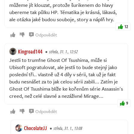
můžeme jít klouzat, protože šurikenem do hlavy
ubereme tak půlku HP. Tématika je krásná, lákavá,
ale otázka jaké budou souboje, story a náplň hry.
12
Odpovědět
Kingroad144
středa, 31. 1., 12:52
Jestli to trumfne Ghost Of Tsushima, může si
Ubisoft pogratulovat, ale jestli to bude stejný jako
poslední tři.. vlastně už 4 díly v sérii, tak už je fakt
budu nesnášet za to jak celou sérii zabili... Zatím je
Ghost Of Tsushima blíže ke kořenům série Assassin's
creed, než celé slavné a nezáživné Mirage...
9
Odpovědět
ChocolateJJ
středa, 31. 1., 13:08