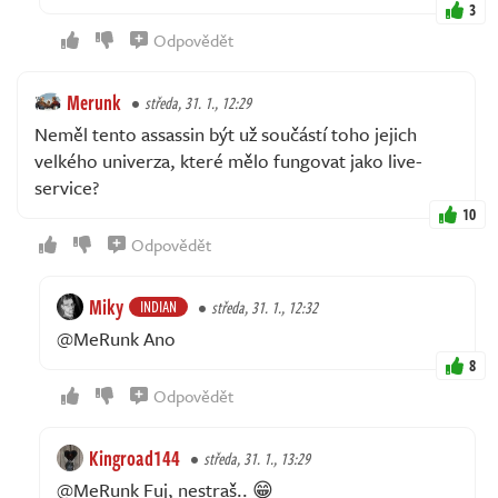
3
Odpovědět
Merunk
středa, 31. 1., 12:29
Neměl tento assassin být už součástí toho jejich
velkého univerza, které mělo fungovat jako live-
service?
10
Odpovědět
Miky
INDIAN
středa, 31. 1., 12:32
@MeRunk Ano
8
Odpovědět
Kingroad144
středa, 31. 1., 13:29
@MeRunk Fuj, nestraš.. 😁