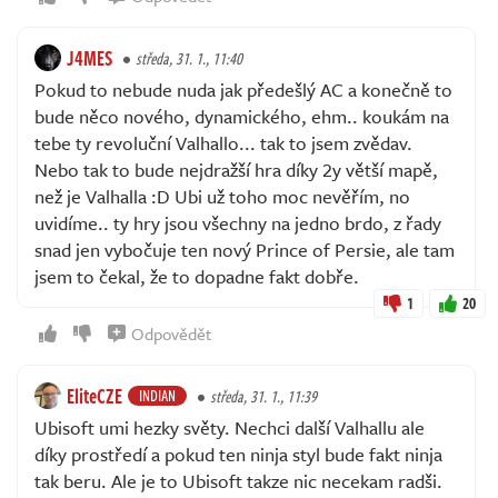
J4MES
středa, 31. 1., 11:40
Pokud to nebude nuda jak předešlý AC a konečně to
bude něco nového, dynamického, ehm.. koukám na
tebe ty revoluční Valhallo... tak to jsem zvědav.
Nebo tak to bude nejdražší hra díky 2y větší mapě,
než je Valhalla :D Ubi už toho moc nevěřím, no
uvidíme.. ty hry jsou všechny na jedno brdo, z řady
snad jen vybočuje ten nový Prince of Persie, ale tam
jsem to čekal, že to dopadne fakt dobře.
1
20
Odpovědět
EliteCZE
INDIAN
středa, 31. 1., 11:39
Ubisoft umi hezky světy. Nechci další Valhallu ale
díky prostředí a pokud ten ninja styl bude fakt ninja
tak beru. Ale je to Ubisoft takze nic necekam radši.