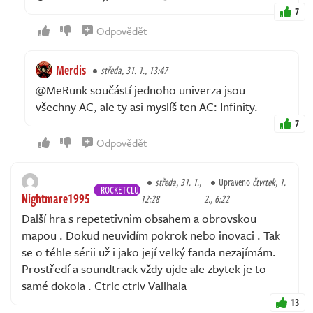
7
Odpovědět
Merdis
středa, 31. 1., 13:47
@MeRunk součástí jednoho univerza jsou
všechny AC, ale ty asi myslíš ten AC: Infinity.
7
Odpovědět
středa, 31. 1.,
Upraveno
čtvrtek, 1.
ROCKETCLUB
Nightmare1995
12:28
2., 6:22
Další hra s repetetivnim obsahem a obrovskou
mapou . Dokud neuvidím pokrok nebo inovaci . Tak
se o téhle sérii už i jako její velký fanda nezajímám.
Prostředí a soundtrack vždy ujde ale zbytek je to
samé dokola . Ctrlc ctrlv Vallhala
13