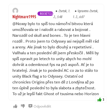
čtvrtek, 1.
Upraveno
čtvrtek,
ROCKETCLUB
Nightmare1995
2., 5:48
1. 2., 6:07
@Noxxy bylo to spíš tou námořní bitvou která
umožňovala se i nalodit a rabovat a bojovat .
Narozdil od skull and bones . To je ten hlavni
rozdíl . Proto jsem to Odyssey asi nejspíš měl rád
a areny. Ale jinak to bylo dlouhý a repetetivni .
Vallhalu a ten poslední díl jsem přeskočil . Měli by
spíš opravit po letech to unity abych ho mohl
dohrát a odemknout fps na ps5 aspoň. Ať je to
hratelný. Jinak je to poslední AC co za to stálo to
unity Black flag a to Odyssey. Ostatní od
chronicles Origins přes ten díl z Londýna až po
ten úplně poslední to byla slabota a zbytečnost.
To už je lepší fakt Ghost of tsusima nebo Horizon
3
Odpovědět