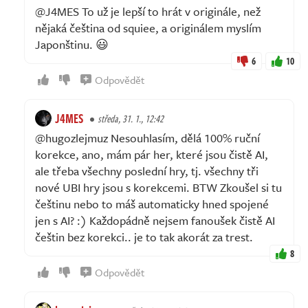
@J4MES To už je lepší to hrát v originále, než
nějaká čeština od squiee, a originálem myslím
Japonštinu. 😃
6
10
Odpovědět
J4MES
středa, 31. 1., 12:42
@hugozlejmuz Nesouhlasím, dělá 100% ruční
korekce, ano, mám pár her, které jsou čistě AI,
ale třeba všechny poslední hry, tj. všechny tři
nové UBI hry jsou s korekcemi. BTW Zkoušel si tu
češtinu nebo to máš automaticky hned spojené
jen s AI? :) Každopádně nejsem fanoušek čistě AI
češtin bez korekci.. je to tak akorát za trest.
8
Odpovědět