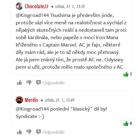
ChocolateJJ
středa, 31. 1., 13:35
@Kingroad144 Tsushima je především jinde,
protože sází více meně na realističnost a vychází z
nějakých skutečných reálií a nedostaneš tam proti
sobě kardinála, nebo papeže s mocí Iron Mana
křiženého s Captain Marvel. AC je fajn, některé
díly mám rád, ale je to až někdy moc přehnaný.
Ale já jsem známý tím, že prostě AC ne. Odyssey
jsem si užil, protože mělo malo společného s AC.
7
Odpovědět
Merdis
středa, 31. 1., 13:49
@Kingroad144 poslední "klasický" díl byl
Syndicate :⁠-⁠)
9
Odpovědět