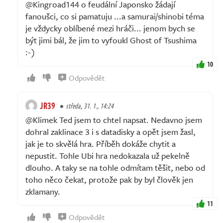
@Kingroad144 o feudální Japonsko žádají
fanoušci, co si pamatuju ...a samurai/shinobi téma
je vždycky oblíbené mezi hráči... jenom bych se
být jimi bál, že jim to vyfoukl Ghost of Tsushima
:⁠-⁠)
10
Odpovědět
JR39
středa, 31. 1., 14:24
@Klimek Ted jsem to chtel napsat. Nedavno jsem
dohral zaklinace 3 i s datadisky a opět jsem žasl,
jak je to skvělá hra. Příběh dokáže chytit a
nepustit. Tohle Ubi hra nedokazala už pekelně
dlouho. A taky se na tohle odmítam těšit, nebo od
toho něco čekat, protože pak by byl člověk jen
zklamany.
11
Odpovědět