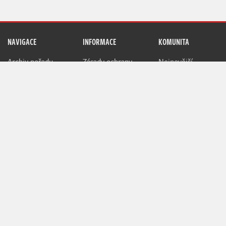
NAVIGACE
INFORMACE
KOMUNITA
Archiv pořadu
Zásady ochrany
Nejnovější
příspěvky
Redakce pořadu
Pravidla užívání
Žebříček uživatelů
RSS Atom Feed
Jak hodnotíme
NerdFix
Inzerce na
Indianovi
Indian je herní projekt sdružující hráče a hráčky všeho věku
kolem témat o počítačových a konzolových hrách.
Při poskytování služeb nám pomáhají soubory cookie.
Používáním webu vyjadřujete souhlas.
MediaRealms s.r.o.
© 2026
IWS 4.234 - m07d03 | IN | 20 ms |