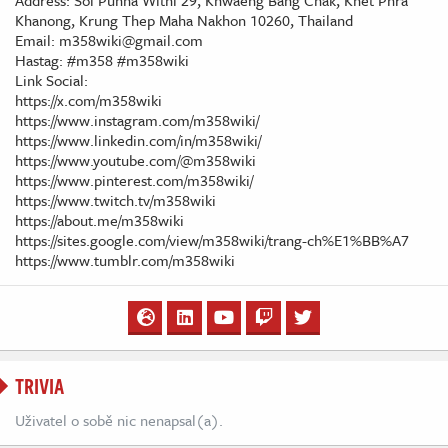
Address: Soi Punna Withi 29, Khwaeng Bang Chak, Khet Phra
Khanong, Krung Thep Maha Nakhon 10260, Thailand
Email: m358wiki@gmail.com
Hastag: #m358 #m358wiki
Link Social:
https://x.com/m358wiki
https://www.instagram.com/m358wiki/
https://www.linkedin.com/in/m358wiki/
https://www.youtube.com/@m358wiki
https://www.pinterest.com/m358wiki/
https://www.twitch.tv/m358wiki
https://about.me/m358wiki
https://sites.google.com/view/m358wiki/trang-ch%E1%BB%A7
https://www.tumblr.com/m358wiki
TRIVIA
Uživatel o sobě nic nenapsal(a).