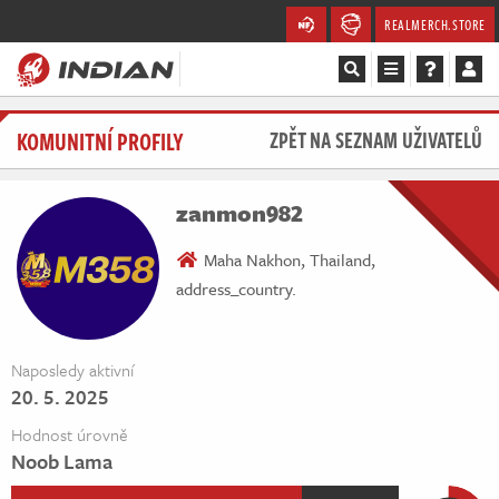
REALMERCH.STORE
Magazín
KOMUNITNÍ PROFILY
ZPĚT NA SEZNAM UŽIVATELŮ
Recenze
zanmon982
Videa
Maha Nakhon, Thailand,
address_country.
Soutěže
Databáze
Naposledy aktivní
20. 5. 2025
Komunita
Hodnost úrovně
Redakce
Noob Lama