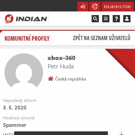
REALMERCH.STORE
Magazín
KOMUNITNÍ PROFILY
ZPĚT NA SEZNAM UŽIVATELŮ
Recenze
xbox-360
Videa
Petr Huda
Soutěže
Česká republika
Databáze
Naposledy aktivní
3. 5. 2020
Komunita
Hodnost úrovně
Redakce
Spammer