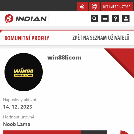
REALMERCH.STORE
Magazín
KOMUNITNÍ PROFILY
ZPĚT NA SEZNAM UŽIVATELŮ
Recenze
win88licom
Videa
Soutěže
Databáze
Naposledy aktivní
14. 12. 2025
Komunita
Hodnost úrovně
Redakce
Noob Lama