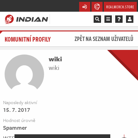
REALMERCH.STORE
Magazín
KOMUNITNÍ PROFILY
ZPĚT NA SEZNAM UŽIVATELŮ
Recenze
wiki
Videa
wiki
Soutěže
Databáze
Naposledy aktivní
15. 7. 2017
Komunita
Hodnost úrovně
Redakce
Spammer