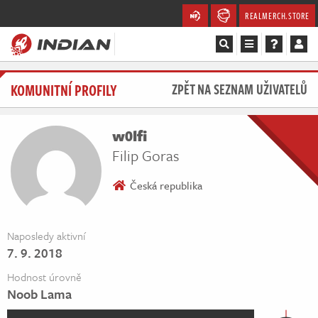
REALMERCH.STORE
Magazín
KOMUNITNÍ PROFILY
ZPĚT NA SEZNAM UŽIVATELŮ
Recenze
w0lfi
Videa
Filip Goras
Soutěže
Česká republika
Databáze
Naposledy aktivní
7. 9. 2018
Komunita
Hodnost úrovně
Redakce
Noob Lama