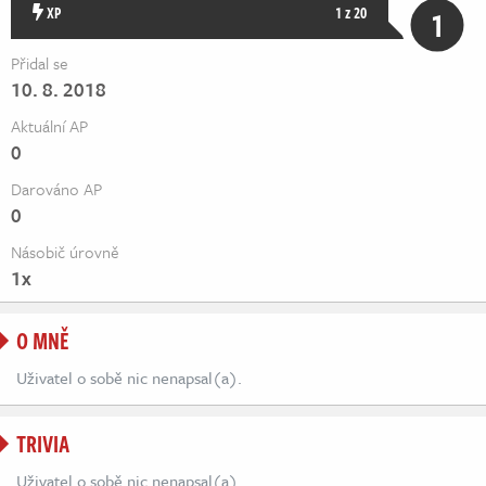
Živě
XP
1 z 20
1
Přidal se
10. 8. 2018
Aktuální AP
0
Darováno AP
0
Násobič úrovně
1x
O MNĚ
Uživatel o sobě nic nenapsal(a).
TRIVIA
Uživatel o sobě nic nenapsal(a).