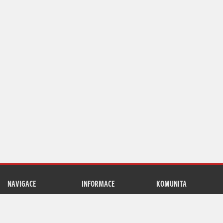
NAVIGACE
INFORMACE
KOMUNITA
Archiv pořadu
Zásady ochrany
Nejnovější
příspěvky
Redakce pořadu
Pravidla užívání