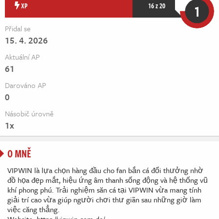
Živě
XP
16 z 20
1
Přidal se
15. 4. 2026
Aktuální AP
61
Darováno AP
0
Násobič úrovně
1x
O MNĚ
VIPWIN là lựa chọn hàng đầu cho fan bắn cá đổi thưởng nhờ
đồ họa đẹp mắt, hiệu ứng âm thanh sống động và hệ thống vũ
khí phong phú. Trải nghiệm săn cá tại VIPWIN vừa mang tính
giải trí cao vừa giúp người chơi thư giãn sau những giờ làm
việc căng thẳng.