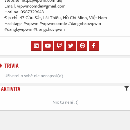
Website: https://vipwin.com.de/
Email: vipwincomde@gmail.com
Hotline: 0987329643
Địa chỉ: 47 Cầu Sắt, Lái Thiêu, Hồ Chí Minh, Việt Nam
Hashtags: #vipwin #vipwincomde #dangnhapvipwin
#dangkyvipwin #trangchuvipwin
TRIVIA
Uživatel o sobě nic nenapsal(a).
AKTIVITA
Nic tu není :(