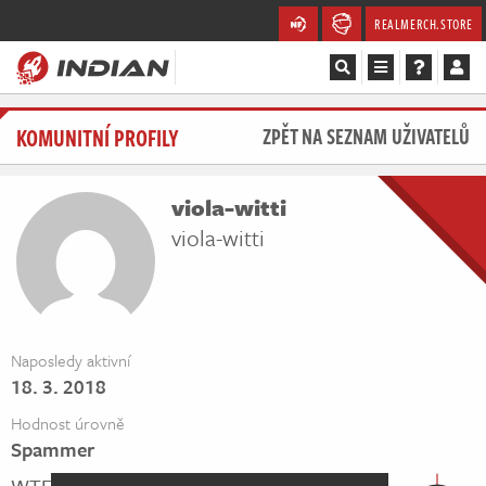
REALMERCH.STORE
Magazín
KOMUNITNÍ PROFILY
ZPĚT NA SEZNAM UŽIVATELŮ
Recenze
viola-witti
Videa
viola-witti
Soutěže
Databáze
Naposledy aktivní
18. 3. 2018
Komunita
Hodnost úrovně
Redakce
Spammer