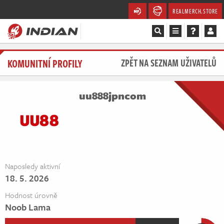
REALMERCH.STORE
Magazín
KOMUNITNÍ PROFILY
ZPĚT NA SEZNAM UŽIVATELŮ
Recenze
uu888jpncom
Videa
Soutěže
Databáze
Naposledy aktivní
18. 5. 2026
Komunita
Hodnost úrovně
Redakce
Noob Lama