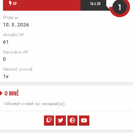
Živě
XP
16 z 20
1
Přidal se
18. 5. 2026
Aktuální AP
61
Darováno AP
0
Násobič úrovně
1x
O MNĚ
Uživatel o sobě nic nenapsal(a).