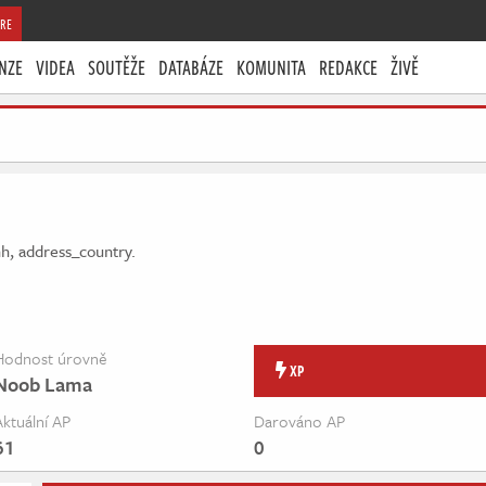
RE
NZE
VIDEA
SOUTĚŽE
DATABÁZE
KOMUNITA
REDAKCE
ŽIVĚ
h, address_country.
Hodnost úrovně
XP
Noob Lama
Aktuální AP
Darováno AP
61
0