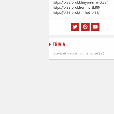
https://tk88.prof/khuyen-mai-tk88/
https://tk88.prof/lien-he-tk88/
https://tk88.prof/tin-hot-tk88/
TRIVIA
Uživatel o sobě nic nenapsal(a).