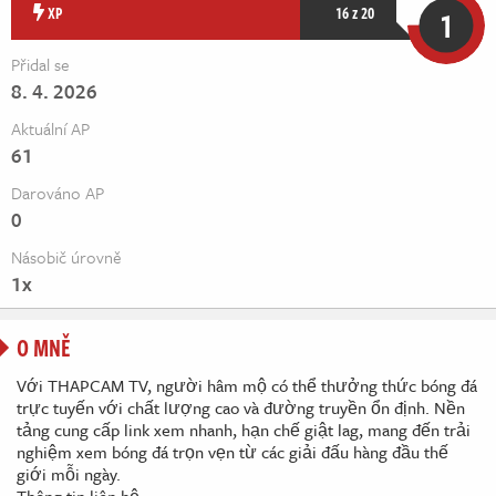
Živě
XP
16 z 20
1
Přidal se
8. 4. 2026
Aktuální AP
61
Darováno AP
0
Násobič úrovně
1x
O MNĚ
Với THAPCAM TV, người hâm mộ có thể thưởng thức bóng đá
trực tuyến với chất lượng cao và đường truyền ổn định. Nền
tảng cung cấp link xem nhanh, hạn chế giật lag, mang đến trải
nghiệm xem bóng đá trọn vẹn từ các giải đấu hàng đầu thế
giới mỗi ngày.