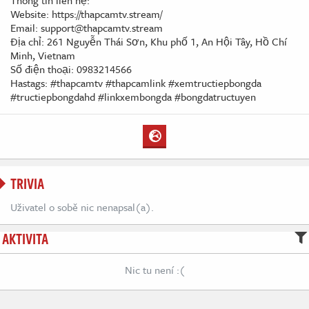
Thông tin liên hệ:
Website: https://thapcamtv.stream/
Email: support@thapcamtv.stream
Địa chỉ: 261 Nguyễn Thái Sơn, Khu phố 1, An Hội Tây, Hồ Chí
Minh, Vietnam
Số điện thoại: 0983214566
Hastags: #thapcamtv #thapcamlink #xemtructiepbongda
#tructiepbongdahd #linkxembongda #bongdatructuyen
TRIVIA
Uživatel o sobě nic nenapsal(a).
AKTIVITA
Nic tu není :(