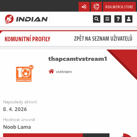
REALMERCH.STORE
Magazín
KOMUNITNÍ PROFILY
ZPĚT NA SEZNAM UŽIVATELŮ
Recenze
thapcamtvstream1
Videa
vietnam
Soutěže
Databáze
Naposledy aktivní
8. 4. 2026
Komunita
Hodnost úrovně
Redakce
Noob Lama