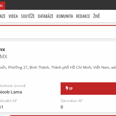
RE
NZE
VIDEA
SOUTĚŽE
DATABÁZE
KOMUNITA
REDAKCE
ŽIVĚ
mx
MMX
uới, Phường 27, Bình Thạnh, Thành phố Hồ Chí Minh, Việt Nam, add
Hodnost úrovně
XP
Noob Lama
Aktuální AP
Darováno AP
61
0