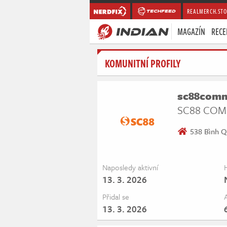
REALMERCH.STO
MAGAZÍN
RECE
KOMUNITNÍ PROFILY
sc88com
SC88 CO
538 Bình Q
Naposledy aktivní
13. 3. 2026
Přidal se
13. 3. 2026