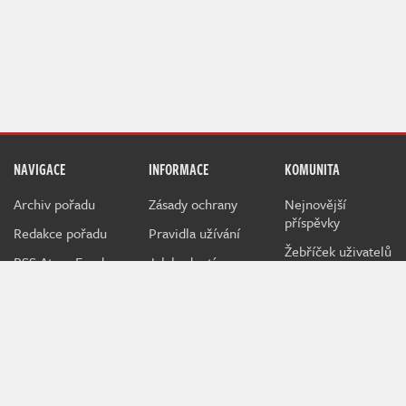
NAVIGACE
INFORMACE
KOMUNITA
Archiv pořadu
Zásady ochrany
Nejnovější
příspěvky
Redakce pořadu
Pravidla užívání
Žebříček uživatelů
RSS Atom Feed
Jak hodnotíme
NerdFix
Inzerce na
Indianovi
Indian je herní projekt sdružující hráče a hráčky všeho věku
kolem témat o počítačových a konzolových hrách.