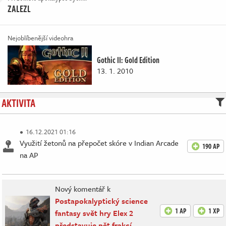
ZALEZL
Nejoblíbenější videohra
Gothic II: Gold Edition
13. 1. 2010
AKTIVITA
16.12.2021 01:16
Využití žetonů na přepočet skóre v Indian Arcade
190 AP
na AP
Nový komentář k
Postapokalyptický science
1 AP
1 XP
fantasy svět hry Elex 2
představuje pět frakcí