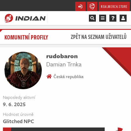
REALMERCH.STORE
Magazín
KOMUNITNÍ PROFILY
ZPĚT NA SEZNAM UŽIVATELŮ
Recenze
rudobaron
Videa
Damian Trnka
Soutěže
Česká republika
Databáze
Naposledy aktivní
9. 6. 2025
Komunita
Hodnost úrovně
Redakce
Glitched NPC