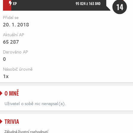
Živě
XP
95 024 z 163 840
14
Přidal se
20. 1. 2018
Aktuální AP
65 287
Darováno AP
0
Násobič úrovně
1x
O MNĚ
Uživatel o sobě nic nenapsal(a).
TRIVIA
Záludná životní rozhodnutí