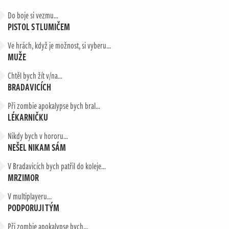
Do boje si vezmu…
PISTOL S TLUMIČEM
Ve hrách, když je možnost, si vyberu...
MUŽE
Chtěl bych žít v/na…
BRADAVICÍCH
Při zombie apokalypse bych bral…
LÉKARNIČKU
Nikdy bych v hororu…
NEŠEL NIKAM SÁM
V Bradavicích bych patřil do koleje…
MRZIMOR
V multiplayeru...
PODPORUJI TÝM
Při zombie apokalypse bych...