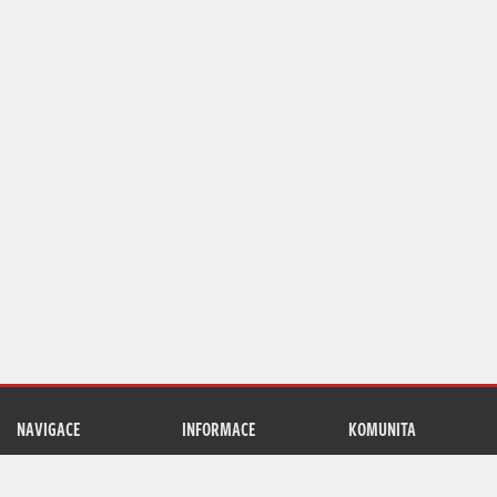
NAVIGACE
INFORMACE
KOMUNITA
Archiv pořadu
Zásady ochrany
Nejnovější
příspěvky