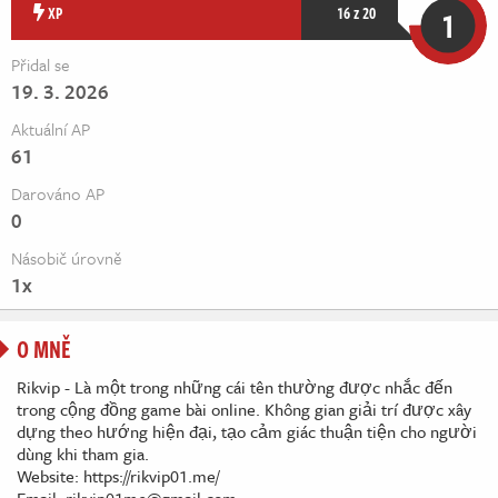
Živě
XP
16 z 20
1
Přidal se
19. 3. 2026
Aktuální AP
61
Darováno AP
0
Násobič úrovně
1x
O MNĚ
Rikvip - Là một trong những cái tên thường được nhắc đến
trong cộng đồng game bài online. Không gian giải trí được xây
dựng theo hướng hiện đại, tạo cảm giác thuận tiện cho người
dùng khi tham gia.
Website: https://rikvip01.me/