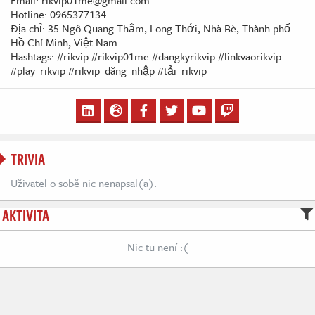
Email: rikvip01me@gmail.com
Hotline: 0965377134
Địa chỉ: 35 Ngô Quang Thắm, Long Thới, Nhà Bè, Thành phố
Hồ Chí Minh, Việt Nam
Hashtags: #rikvip #rikvip01me #dangkyrikvip #linkvaorikvip
#play_rikvip #rikvip_đăng_nhập #tải_rikvip
TRIVIA
Uživatel o sobě nic nenapsal(a).
AKTIVITA
Nic tu není :(