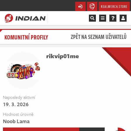
REALMERCH.STORE
Magazín
KOMUNITNÍ PROFILY
ZPĚT NA SEZNAM UŽIVATELŮ
Recenze
rikvip01me
Videa
Soutěže
Databáze
Naposledy aktivní
19. 3. 2026
Komunita
Hodnost úrovně
Redakce
Noob Lama