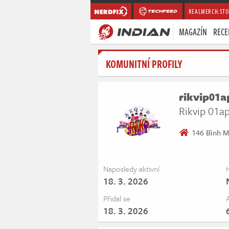
REALMERCH.STO
MAGAZÍN
RECE
KOMUNITNÍ PROFILY
rikvip01a
Rikvip 01a
146 Bình M
Naposledy aktivní
18. 3. 2026
Přidal se
18. 3. 2026