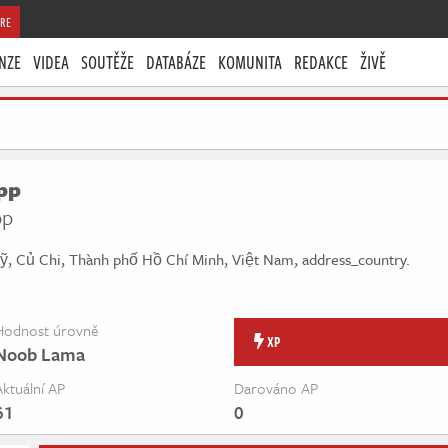
RE
NZE
VIDEA
SOUTĚŽE
DATABÁZE
KOMUNITA
REDAKCE
ŽIVĚ
pp
pp
ỹ, Củ Chi, Thành phố Hồ Chí Minh, Việt Nam, address_country.
Hodnost úrovně
XP
Noob Lama
Aktuální AP
Darováno AP
61
0