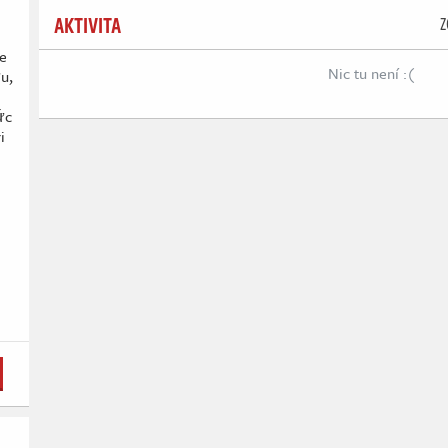
AKTIVITA
Z
e
Nic tu není :(
u,
ức
i