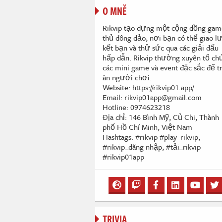
O MNĚ
Rikvip tạo dựng một cộng đồng gam
thủ đông đảo, nơi bạn có thể giao lư
kết bạn và thử sức qua các giải đấu
hấp dẫn. Rikvip thường xuyên tổ ch
các mini game và event đặc sắc để tr
ân người chơi.
Website: https://rikvip01.app/
Email: rikvip01app@gmail.com
Hotline: 0974623218
Địa chỉ: 146 Bình Mỹ, Củ Chi, Thành
phố Hồ Chí Minh, Việt Nam
Hashtags: #rikvip #play_rikvip,
#rikvip_đăng nhập, #tải_rikvip
#rikvip01app
TRIVIA