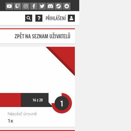
PŘIHLÁŠENÍ
ZPĚT NA SEZNAM UŽIVATELŮ
16 z 20
1
Násobič úrovně
1x