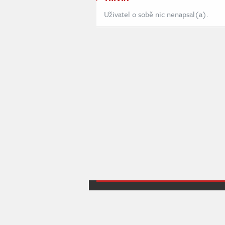
Uživatel o sobě nic nenapsal(a).
Indian je herní projekt sdružující hráče
kolem témat o počítačových a konzolov