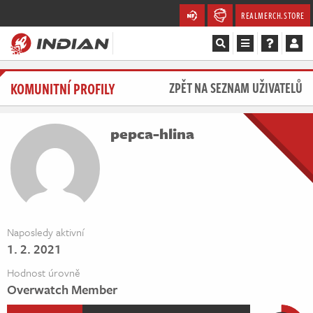
REALMERCH.STORE
Magazín
KOMUNITNÍ PROFILY
ZPĚT NA SEZNAM UŽIVATELŮ
Recenze
pepca-hlina
Videa
Soutěže
Databáze
Naposledy aktivní
1. 2. 2021
Komunita
Hodnost úrovně
Redakce
Overwatch Member