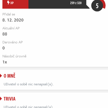
Živě
XP
259 z 320
5
Přidal se
8. 12. 2020
Aktuální AP
88
Darováno AP
0
Násobič úrovně
1x
O MNĚ
Uživatel o sobě nic nenapsal(a).
TRIVIA
Uživatel o sobě nic nenapsal(a).