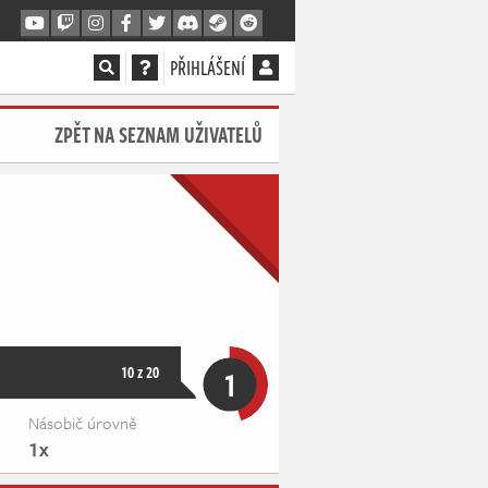
PŘIHLÁŠENÍ
ZPĚT NA SEZNAM UŽIVATELŮ
10 z 20
1
Násobič úrovně
1x