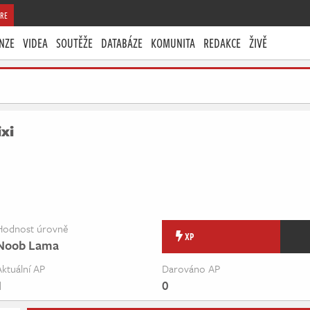
RE
NZE
VIDEA
SOUTĚŽE
DATABÁZE
KOMUNITA
REDAKCE
ŽIVĚ
xi
Hodnost úrovně
XP
Noob Lama
Aktuální AP
Darováno AP
1
0