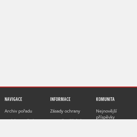
NAVIGACE
INFORMACE
KOMUNITA
Archiv pořadu
Zásady ochrany
Nejnovější
příspěvky
Redakce pořadu
Pravidla užívání
Žebříček uživatelů
RSS Atom Feed
Jak hodnotíme