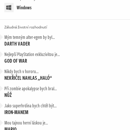
Windows
Záludná životní rozhodnutí
Mým temným alter-egem by byl…
DARTH VADER
Nejlepší PlayStation exkluzivitou je...
GOD OF WAR
Nikdy bych v hororu…
NEKŘIČEL NAHLAS „HALÓ“
Při zombie apokalypse bych bral…
NŮŽ
Jako superhrdina bych chtěl být...
IRON-MANEM
Mou tajnou herní láskou je…
MARIO