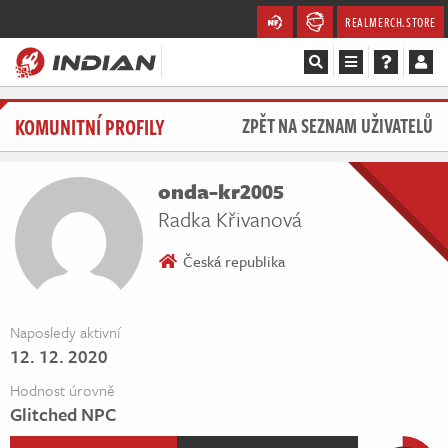
REALMERCH.STORE
Magazín
KOMUNITNÍ PROFILY
ZPĚT NA SEZNAM UŽIVATELŮ
Recenze
onda-kr2005
Videa
Radka Křivanová
Soutěže
Česká republika
Databáze
Naposledy aktivní
12. 12. 2020
Komunita
Hodnost úrovně
Redakce
Glitched NPC