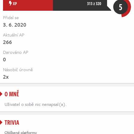
Živě
XP
313 z 320
5
Přidal se
3. 6. 2020
Aktuální AP
266
Darováno AP
0
Násobič úrovně
2x
O MNĚ
Uživatel o sobě nic nenapsal(a).
TRIVIA
Oblíbené platformy