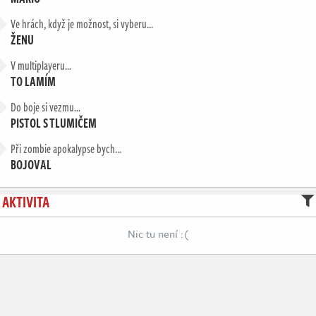
Ve hrách, když je možnost, si vyberu...
ŽENU
V multiplayeru...
TO LAMÍM
Do boje si vezmu…
PISTOL S TLUMIČEM
Při zombie apokalypse bych...
BOJOVAL
AKTIVITA
Nic tu není :(