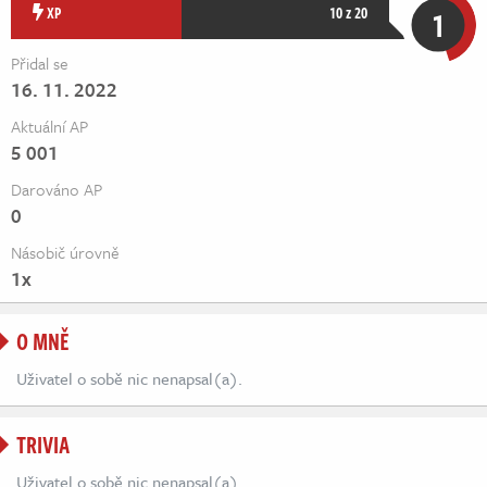
Živě
XP
10 z 20
1
Přidal se
16. 11. 2022
Aktuální AP
5 001
Darováno AP
0
Násobič úrovně
1x
O MNĚ
Uživatel o sobě nic nenapsal(a).
TRIVIA
Uživatel o sobě nic nenapsal(a).