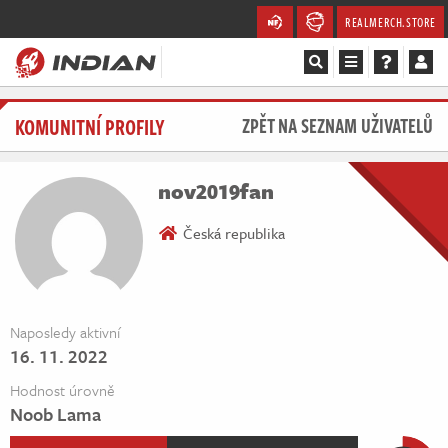
REALMERCH.STORE
Magazín
KOMUNITNÍ PROFILY
ZPĚT NA SEZNAM UŽIVATELŮ
Recenze
nov2019fan
Videa
Česká republika
Soutěže
Databáze
Naposledy aktivní
16. 11. 2022
Komunita
Hodnost úrovně
Redakce
Noob Lama