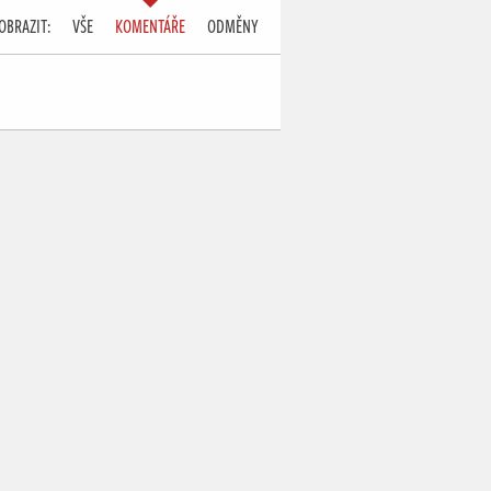
OBRAZIT:
VŠE
KOMENTÁŘE
ODMĚNY