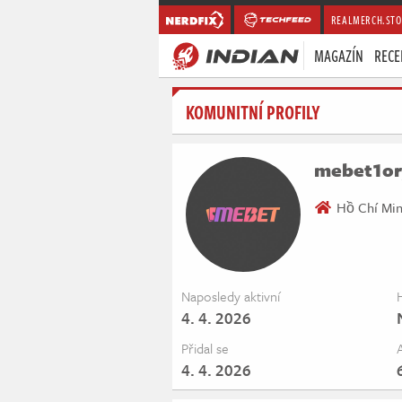
REALMERCH.STO
MAGAZÍN
RECE
KOMUNITNÍ PROFILY
mebet1or
Hồ Chí Min
Naposledy aktivní
4. 4. 2026
Přidal se
4. 4. 2026