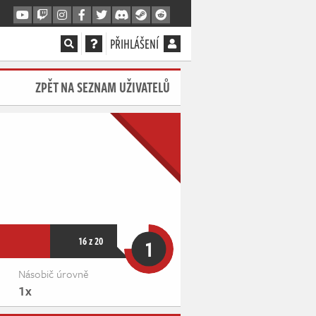
PŘIHLÁŠENÍ
ZPĚT NA SEZNAM UŽIVATELŮ
16 z 20
1
Násobič úrovně
1x