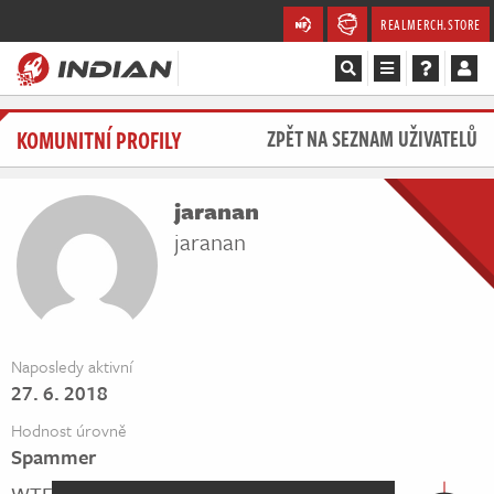
REALMERCH.STORE
Magazín
KOMUNITNÍ PROFILY
ZPĚT NA SEZNAM UŽIVATELŮ
Recenze
jaranan
Videa
jaranan
Soutěže
Databáze
Naposledy aktivní
27. 6. 2018
Komunita
Hodnost úrovně
Redakce
Spammer