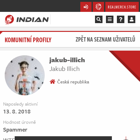
REALMERCH.STORE
Magazín
KOMUNITNÍ PROFILY
ZPĚT NA SEZNAM UŽIVATELŮ
Recenze
jakub-illich
Videa
Jakub Illich
Soutěže
Česká republika
Databáze
Naposledy aktivní
13. 8. 2018
Komunita
Hodnost úrovně
Redakce
Spammer