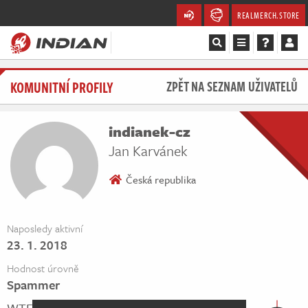
REALMERCH.STORE
Magazín
KOMUNITNÍ PROFILY
ZPĚT NA SEZNAM UŽIVATELŮ
Recenze
indianek-cz
Videa
Jan Karvánek
Soutěže
Česká republika
Databáze
Naposledy aktivní
23. 1. 2018
Komunita
Hodnost úrovně
Redakce
Spammer