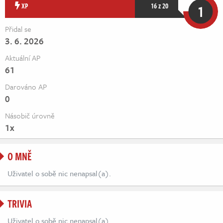
Živě
XP
16 z 20
1
Přidal se
3. 6. 2026
Aktuální AP
61
Darováno AP
0
Násobič úrovně
1x
O MNĚ
Uživatel o sobě nic nenapsal(a).
TRIVIA
Uživatel o sobě nic nenapsal(a).