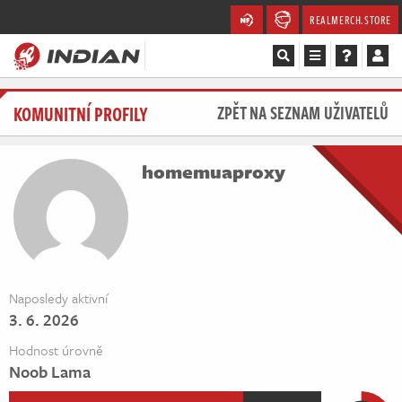
REALMERCH.STORE
Magazín
KOMUNITNÍ PROFILY
ZPĚT NA SEZNAM UŽIVATELŮ
Recenze
homemuaproxy
Videa
Soutěže
Databáze
Naposledy aktivní
3. 6. 2026
Komunita
Hodnost úrovně
Redakce
Noob Lama