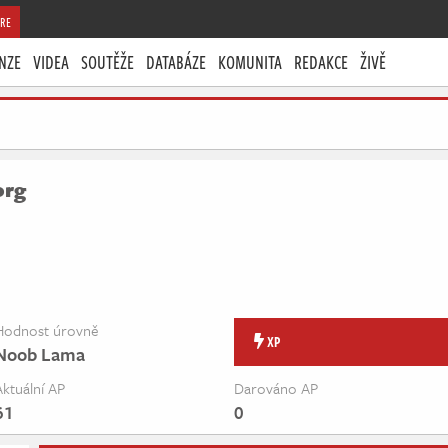
RE
NZE
VIDEA
SOUTĚŽE
DATABÁZE
KOMUNITA
REDAKCE
ŽIVĚ
org
Hodnost úrovně
XP
Noob Lama
Aktuální AP
Darováno AP
61
0