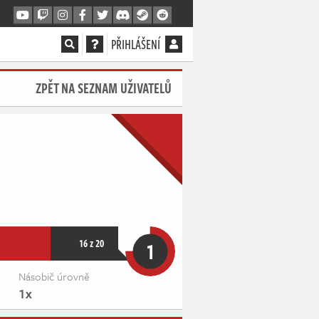
PŘIHLÁŠENÍ
ZPĚT NA SEZNAM UŽIVATELŮ
16 z 20
1
Násobič úrovně
1x