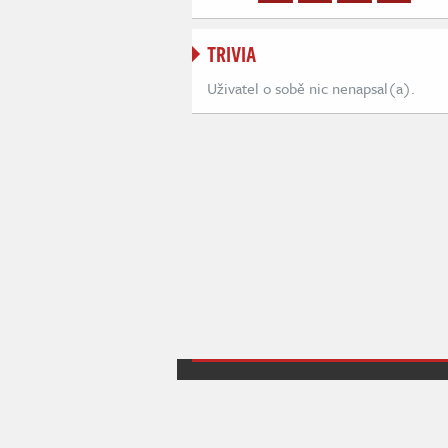
TRIVIA
Uživatel o sobě nic nenapsal(a).
Indian je herní projekt sdružující hráče
kolem témat o počítačových a konzolov