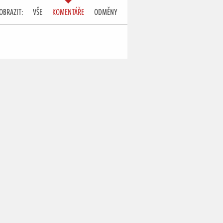
OBRAZIT:
VŠE
KOMENTÁŘE
ODMĚNY