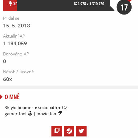
Živě
XP
824 978 z 1 310 720
17
Přidal se
15. 5. 2018
Aktuální AP
1 194 059
Darováno AP
0
Násobič úrovně
60x
O MNĚ
35 y/o boomer • sociopath • CZ
gamer fool 🕹️ | movie fan 🎥