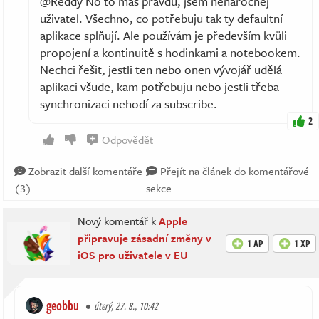
@Reddy No to máš pravdu, jsem nenáročnej
uživatel. Všechno, co potřebuju tak ty defaultní
aplikace splňují. Ale používám je především kvůli
propojení a kontinuitě s hodinkami a notebookem.
Nechci řešit, jestli ten nebo onen vývojář udělá
aplikaci všude, kam potřebuju nebo jestli třeba
synchronizaci nehodí za subscribe.
2
Odpovědět
Zobrazit další komentáře
Přejít na článek do komentářové
(3)
sekce
Nový komentář k
Apple
připravuje zásadní změny v
1 AP
1 XP
iOS pro uživatele v EU
geobbu
úterý, 27. 8., 10:42