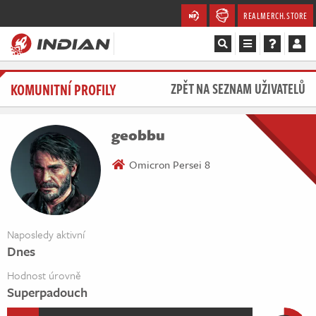
REALMERCH.STORE
Magazín
KOMUNITNÍ PROFILY
ZPĚT NA SEZNAM UŽIVATELŮ
Recenze
geobbu
Videa
Omicron Persei 8
Soutěže
Databáze
Naposledy aktivní
Dnes
Komunita
Hodnost úrovně
Redakce
Superpadouch