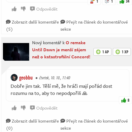
1
1
34
Odpovědět
Zobrazit další komentáře
Přejít na článek do komentářové
(5)
sekce
Nový komentář k
O remake
Until Dawn je menší zájem
1 AP
1 XP
než o katastrofální Concord!
geobbu
čtvrtek, 10. 10., 11:40
Dobře jim tak. Těší mě, že hráči mají pořád dost
rozumu na to, aby to nepodpořili 🙏
8
Odpovědět
Zobrazit další komentáře
Přejít na článek do komentářové
(0)
sekce