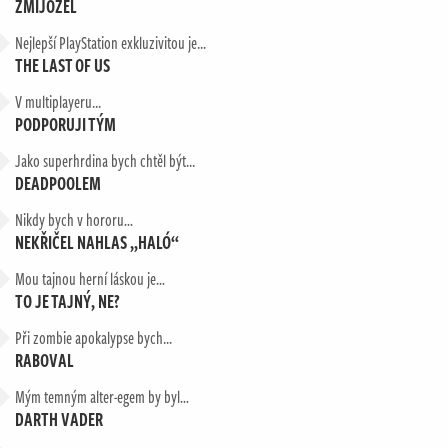
ZMIJOZEL
Nejlepší PlayStation exkluzivitou je...
THE LAST OF US
V multiplayeru...
PODPORUJI TÝM
Jako superhrdina bych chtěl být...
DEADPOOLEM
Nikdy bych v hororu…
NEKŘIČEL NAHLAS „HALÓ“
Mou tajnou herní láskou je…
TO JE TAJNÝ, NE?
Při zombie apokalypse bych...
RABOVAL
Mým temným alter-egem by byl…
DARTH VADER