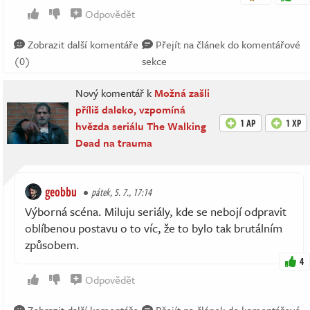
Odpovědět
Zobrazit další komentáře
Přejít na článek do komentářové
(0)
sekce
Nový komentář k
Možná zašli
příliš daleko, vzpomíná
1 AP
1 XP
hvězda seriálu The Walking
Dead na trauma
geobbu
pátek, 5. 7., 17:14
Výborná scéna. Miluju seriály, kde se nebojí odpravit
oblíbenou postavu o to víc, že to bylo tak brutálním
způsobem.
4
Odpovědět