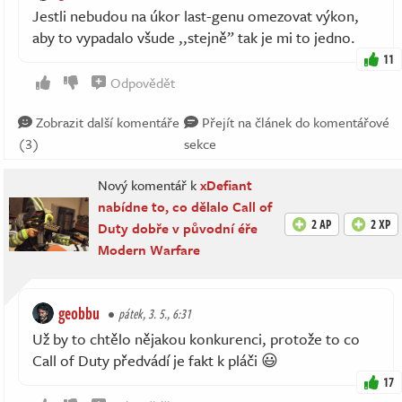
Jestli nebudou na úkor last-genu omezovat výkon,
aby to vypadalo všude ,,stejně” tak je mi to jedno.
11
Odpovědět
Zobrazit další komentáře
Přejít na článek do komentářové
(3)
sekce
Nový komentář k
xDefiant
nabídne to, co dělalo Call of
2 AP
2 XP
Duty dobře v původní éře
Modern Warfare
geobbu
pátek, 3. 5., 6:31
Už by to chtělo nějakou konkurenci, protože to co
Call of Duty předvádí je fakt k pláči 😃
17