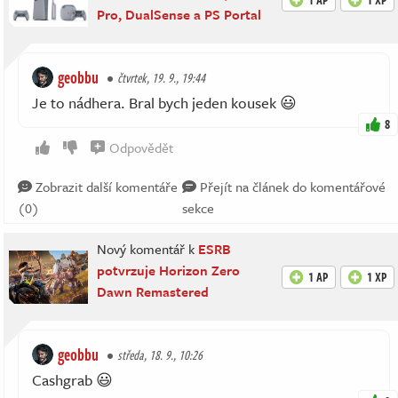
Pro, DualSense a PS Portal
geobbu
čtvrtek, 19. 9., 19:44
Je to nádhera. Bral bych jeden kousek 😃
8
Odpovědět
Zobrazit další komentáře
Přejít na článek do komentářové
(0)
sekce
Nový komentář k
ESRB
potvrzuje Horizon Zero
1 AP
1 XP
Dawn Remastered
geobbu
středa, 18. 9., 10:26
Cashgrab 😃