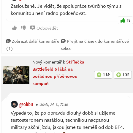
Zaslouženě. Je vidět, že spolupráce tvůrčího týmu s
komunitou není radno podceňovat.
18
Odpovědět
Zobrazit další komentáře
Přejít na článek do komentářové
(1)
sekce
Nový komentář k
Střílečka
Battlefield 6 láká na
1 AP
1 XP
pořádnou příběhovou
kampaň
geobbu
středa, 24. 9., 21:30
Vypadá to, že po opravdu dlouhý době si užijeme
testosteronem nasáklou, technikou nacpanou
military akční jízdu, jakou jsme tu neměli od dob BF4.