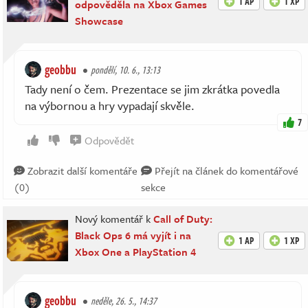
1 AP
1 XP
odpověděla na Xbox Games
Showcase
geobbu
pondělí, 10. 6., 13:13
Tady není o čem. Prezentace se jim zkrátka povedla
na výbornou a hry vypadají skvěle.
7
Odpovědět
Zobrazit další komentáře
Přejít na článek do komentářové
(0)
sekce
Nový komentář k
Call of Duty:
Black Ops 6 má vyjít i na
1 AP
1 XP
Xbox One a PlayStation 4
geobbu
neděle, 26. 5., 14:37