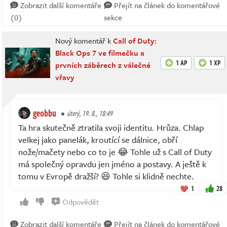
Zobrazit další komentáře
Přejít na článek do komentářové
(0)
sekce
Nový komentář k
Call of Duty:
Black Ops 7 ve filmečku a
1 AP
1 XP
prvních záběrech z válečné
vřavy
geobbu
úterý, 19. 8., 18:49
Ta hra skutečně ztratila svoji identitu. Hrůza. Chlap
velkej jako panelák, kroutící se dálnice, obří
nože/mačety nebo co to je 😂 Tohle už s Call of Duty
má společný opravdu jen jméno a postavy. A ještě k
tomu v Evropě dražší? 😆 Tohle si klidně nechte.
1
28
Odpovědět
Zobrazit další komentáře
Přejít na článek do komentářové