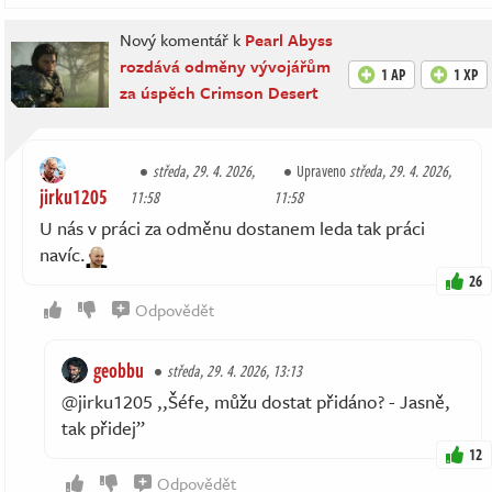
Nový komentář k
Pearl Abyss
rozdává odměny vývojářům
1 AP
1 XP
za úspěch Crimson Desert
středa, 29. 4. 2026,
Upraveno
středa, 29. 4. 2026,
jirku1205
11:58
11:58
U nás v práci za odměnu dostanem leda tak práci
navíc.
26
Odpovědět
geobbu
středa, 29. 4. 2026, 13:13
@jirku1205 ,,Šéfe, můžu dostat přidáno? - Jasně,
tak přidej’’
12
Odpovědět