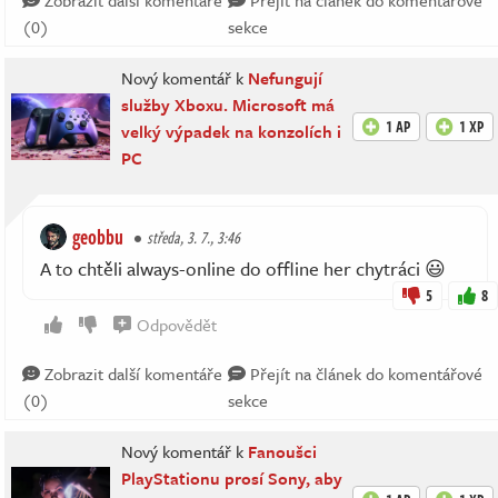
Zobrazit další komentáře
Přejít na článek do komentářové
(0)
sekce
Nový komentář k
Nefungují
služby Xboxu. Microsoft má
1 AP
1 XP
velký výpadek na konzolích i
PC
geobbu
středa, 3. 7., 3:46
A to chtěli always-online do offline her chytráci 😃
5
8
Odpovědět
Zobrazit další komentáře
Přejít na článek do komentářové
(0)
sekce
Nový komentář k
Fanoušci
PlayStationu prosí Sony, aby