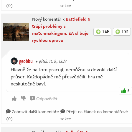
(0)
sekce
Nový komentář k
Battlefield 6
trápí problémy s
1 AP
1 XP
matchmakingem. EA slibuje
rychlou opravu
geobbu
pátek, 15. 8., 18:27
Hlavně že na tom pracují, nemůžou si dovolit další
průser. Každopádně mě přesvědčili, hra mě
neskutečně baví.
6
Odpovědět
Zobrazit další komentáře
Přejít na článek do komentářové
(0)
sekce