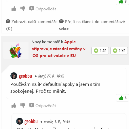
9
Odpovědět
Zobrazit další komentáře
Přejít na článek do komentářové
(0)
sekce
Nový komentář k
Apple
připravuje zásadní změny v
1 AP
1 XP
iOS pro uživatele v EU
geobbu
úterý, 27. 8., 10:42
Používám na iP defaultní appky a jsem s tím
spokojenej. Proč to měnit.
6
Odpovědět
geobbu
neděle, 1. 9., 16:55