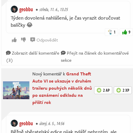
geobbu
středa, 11. 6., 13:25
Týden dovolená nahlášená, je čas vyrazit doručovat
balíčky 😂
1
9
Odpovědět
Zobrazit další komentáře
Přejít na článek do komentářové
(3)
sekce
Nový komentář k
Grand Theft
Auto VI se ukazuje v druhém
traileru pouhých několik dnů
2 AP
2 XP
po oznámení odkladu na
příští rok
geobbu
úterý, 6. 5., 14:56
Běžně sběratelský edice nijak zvlášť nehrotím, ale