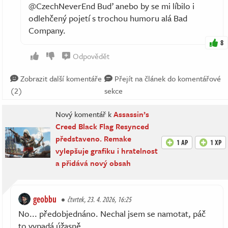
@CzechNeverEnd Buď anebo by se mi líbilo i
odlehčený pojetí s trochou humoru alá Bad
Company.
8
Odpovědět
Zobrazit další komentáře
Přejít na článek do komentářové
(2)
sekce
Nový komentář k
Assassin’s
Creed Black Flag Resynced
představeno. Remake
1 AP
1 XP
vylepšuje grafiku i hratelnost
a přidává nový obsah
geobbu
čtvrtek, 23. 4. 2026, 16:25
No... předobjednáno. Nechal jsem se namotat, páč
to vypadá úžasně.