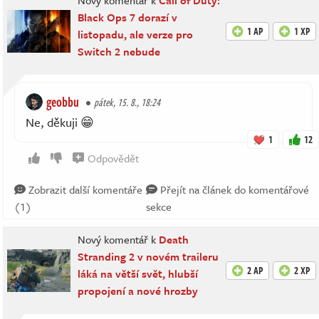
Nový komentář k
Call of Duty:
Black Ops 7 dorazí v
1 AP
1 XP
listopadu, ale verze pro
Switch 2 nebude
geobbu
pátek, 15. 8., 18:24
Ne, děkuji 😁
1
12
Odpovědět
Zobrazit další komentáře
Přejít na článek do komentářové
(1)
sekce
Nový komentář k
Death
Stranding 2 v novém traileru
2 AP
2 XP
láká na větší svět, hlubší
propojení a nové hrozby