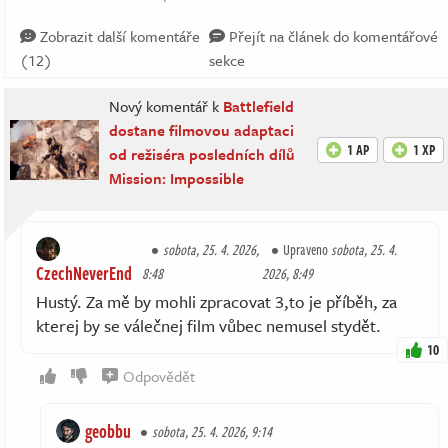
Zobrazit další komentáře
Přejít na článek do komentářové
(12)
sekce
Nový komentář k
Battlefield
dostane filmovou adaptaci
1 AP
1 XP
od režiséra posledních dílů
Mission: Impossible
sobota, 25. 4. 2026,
Upraveno
sobota, 25. 4.
CzechNeverEnd
8:48
2026, 8:49
Hustý. Za mě by mohli zpracovat 3,to je příběh, za
kterej by se válečnej film vůbec nemusel stydět.
10
Odpovědět
geobbu
sobota, 25. 4. 2026, 9:14