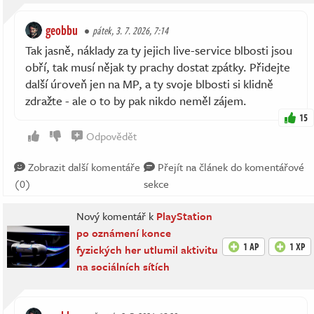
geobbu
pátek, 3. 7. 2026, 7:14
Tak jasně, náklady za ty jejich live-service blbosti jsou
obří, tak musí nějak ty prachy dostat zpátky. Přidejte
další úroveň jen na MP, a ty svoje blbosti si klidně
zdražte - ale o to by pak nikdo neměl zájem.
15
Odpovědět
Zobrazit další komentáře
Přejít na článek do komentářové
(0)
sekce
Nový komentář k
PlayStation
po oznámení konce
1 AP
1 XP
fyzických her utlumil aktivitu
na sociálních sítích