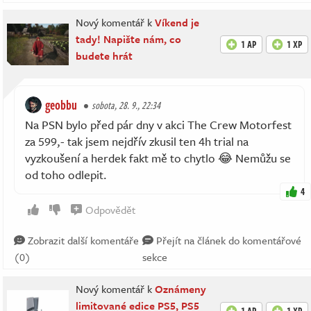
Nový komentář k
Víkend je
tady! Napište nám, co
1 AP
1 XP
budete hrát
geobbu
sobota, 28. 9., 22:34
Na PSN bylo před pár dny v akci The Crew Motorfest
za 599,- tak jsem nejdřív zkusil ten 4h trial na
vyzkoušení a herdek fakt mě to chytlo 😂 Nemůžu se
od toho odlepit.
4
Odpovědět
Zobrazit další komentáře
Přejít na článek do komentářové
(0)
sekce
Nový komentář k
Oznámeny
limitované edice PS5, PS5
1 AP
1 XP