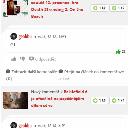
soutěž 12. prosince: hra
1 AP
1 XP
Death Stranding 2: On the
Beach
geobbu
pátek, 12. 12., 15:53
GL
22
Odpovědět
Zobrazit další komentáře
Přejít na článek do komentářové
(0)
sekce
Nový komentář k
Battlefield 6
je oficiálně nejúspěšnějším
1 AP
1 XP
dílem série
geobbu
pátek, 17. 10., 6:38