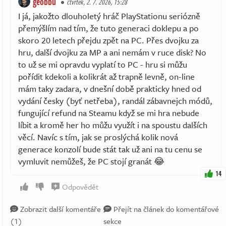
geobbu
čtvrtek, 2. 7. 2026, 15:28
I já, jakožto dlouholetý hráč PlayStationu seriózně
přemýšlím nad tím, že tuto generaci doklepu a po
skoro 20 letech přejdu zpět na PC. Přes dvojku za
hru, další dvojku za MP a ani nemám v ruce disk? No
to už se mi opravdu vyplatí to PC - hru si můžu
pořídit kdekoli a kolikrát až trapně levně, on-line
mám taky zadara, v dnešní době prakticky hned od
vydání česky (byť netřeba), randál zábavnejch módů,
fungující refund na Steamu když se mi hra nebude
líbit a kromě her ho můžu využít i na spoustu dalších
věcí. Navíc s tím, jak se proslýchá kolik nová
generace konzolí bude stát tak už ani na tu cenu se
vymluvit nemůžeš, že PC stojí granát 😂
14
Odpovědět
Zobrazit další komentáře
Přejít na článek do komentářové
(1)
sekce