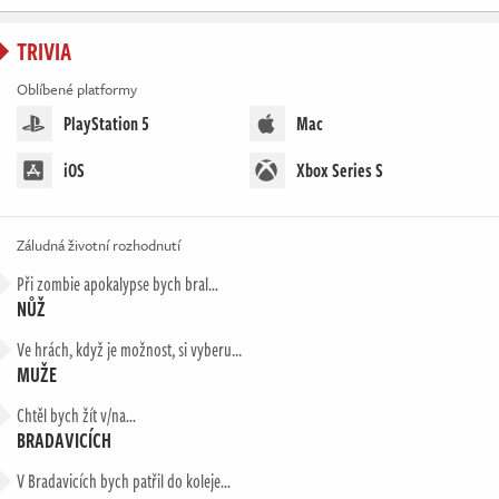
TRIVIA
Oblíbené platformy
PlayStation 5
Mac
iOS
Xbox Series S
Záludná životní rozhodnutí
Při zombie apokalypse bych bral…
NŮŽ
Ve hrách, když je možnost, si vyberu...
MUŽE
Chtěl bych žít v/na…
BRADAVICÍCH
V Bradavicích bych patřil do koleje…