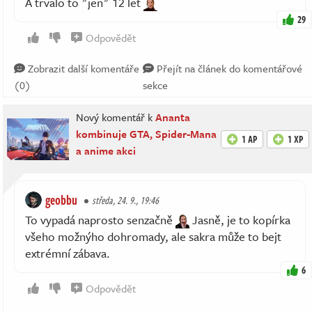
A trvalo to "jen" 12 let
29
Odpovědět
Zobrazit další komentáře
Přejít na článek do komentářové
(0)
sekce
Nový komentář k
Ananta
kombinuje GTA, Spider-Mana
1 AP
1 XP
a anime akci
geobbu
středa, 24. 9., 19:46
To vypadá naprosto senzačně
Jasně, je to kopírka
všeho možnýho dohromady, ale sakra může to bejt
extrémní zábava.
6
Odpovědět