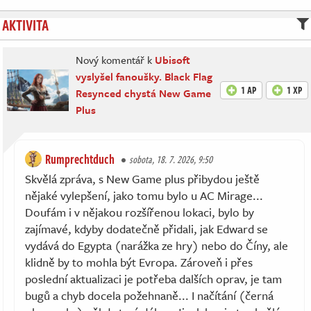
AKTIVITA
Nový komentář k
Ubisoft
vyslyšel fanoušky. Black Flag
1 AP
1 XP
Resynced chystá New Game
Plus
Rumprechtduch
sobota, 18. 7. 2026, 9:50
Skvělá zpráva, s New Game plus přibydou ještě
nějaké vylepšení, jako tomu bylo u AC Mirage...
Doufám i v nějakou rozšířenou lokaci, bylo by
zajímavé, kdyby dodatečně přidali, jak Edward se
vydává do Egypta (narážka ze hry) nebo do Číny, ale
klidně by to mohla být Evropa. Zároveň i přes
poslední aktualizaci je potřeba dalších oprav, je tam
bugů a chyb docela požehnaně... I načítání (černá