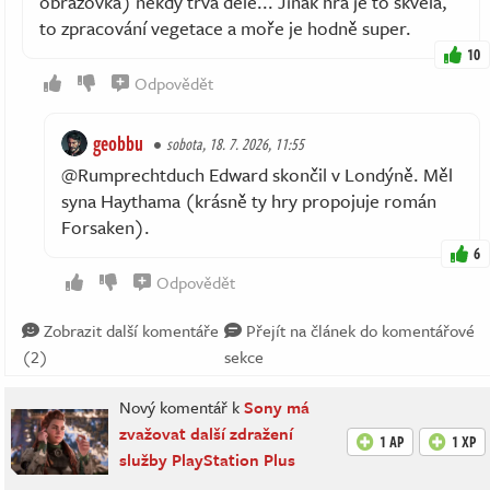
obrazovka) někdy trvá déle... Jinak hra je to skvělá,
to zpracování vegetace a moře je hodně super.
10
Odpovědět
geobbu
sobota, 18. 7. 2026, 11:55
@Rumprechtduch Edward skončil v Londýně. Měl
syna Haythama (krásně ty hry propojuje román
Forsaken).
6
Odpovědět
Zobrazit další komentáře
Přejít na článek do komentářové
(2)
sekce
Nový komentář k
Sony má
zvažovat další zdražení
1 AP
1 XP
služby PlayStation Plus