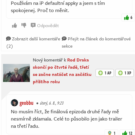
Používám na iP defaultní appky a jsem s tím
spokojenej. Proč to měnit.
6
Odpovědět
Zobrazit další komentáře
Přejít na článek do komentářové
(2)
sekce
Nový komentář k
Rod Draka
skončí po čtvrté řadě, třetí
1 AP
1 XP
se začne natáčet na začátku
příštího roku
geobbu
úterý, 6. 8., 9:23
No musím říct, že finálová epizoda druhé řady mě
nesmírně zklamala. Celé to působilo jen jako trailer
na třetí řadu.
1
12