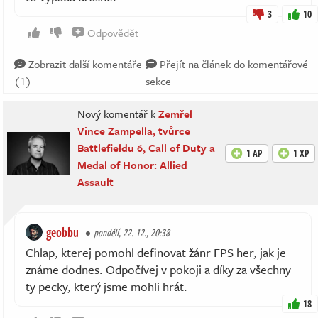
3
10
Odpovědět
Zobrazit další komentáře
Přejít na článek do komentářové
(1)
sekce
Nový komentář k
Zemřel
Vince Zampella, tvůrce
Battlefieldu 6, Call of Duty a
1 AP
1 XP
Medal of Honor: Allied
Assault
geobbu
pondělí, 22. 12., 20:38
Chlap, kterej pomohl definovat žánr FPS her, jak je
známe dodnes. Odpočívej v pokoji a díky za všechny
ty pecky, který jsme mohli hrát.
18