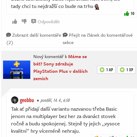
tady chci tu nejdražší co bude na trhu
10
Odpovědět
Zobrazit další komentáře
Přejít na článek do komentářové
(2)
sekce
Nový komentář k
Máme se
bát? Sony zdražuje
1 AP
1 XP
PlayStation Plus v dalších
zemích
geobbu
pondělí, 14. 4., 6:58
Tak ať přidají další variantu nazvanou třeba Basic
jenom na multiplayer bez her za dvanáct stovek
ročně a budu spokojenej. Stejně ty jejich ,,vysoce
kvalitní" hry víceméně nehraju.