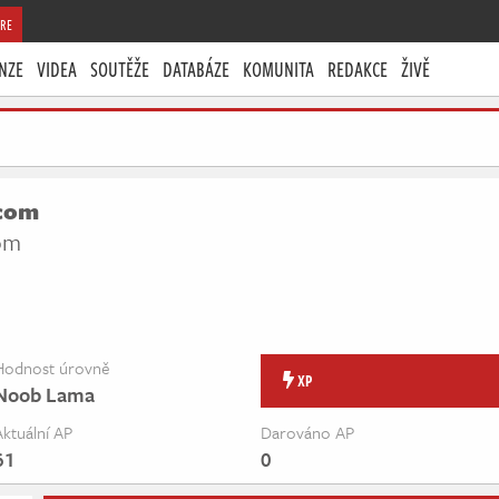
RE
NZE
VIDEA
SOUTĚŽE
DATABÁZE
KOMUNITA
REDAKCE
ŽIVĚ
com
om
Hodnost úrovně
XP
Noob Lama
Aktuální AP
Darováno AP
61
0