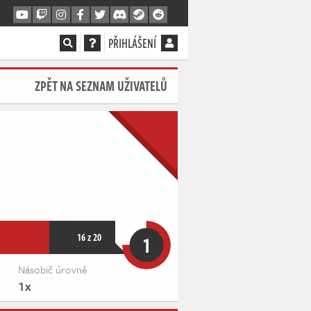
PŘIHLÁŠENÍ
ZPĚT NA SEZNAM UŽIVATELŮ
16 z 20
1
Násobič úrovně
1x