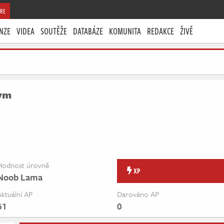
RE
NZE
VIDEA
SOUTĚŽE
DATABÁZE
KOMUNITA
REDAKCE
ŽIVĚ
ym
Hodnost úrovně
XP
Noob Lama
Aktuální AP
Darováno AP
61
0