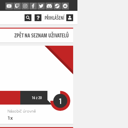
PŘIHLÁŠENÍ
ZPĚT NA SEZNAM UŽIVATELŮ
16 z 20
1
Násobič úrovně
1x