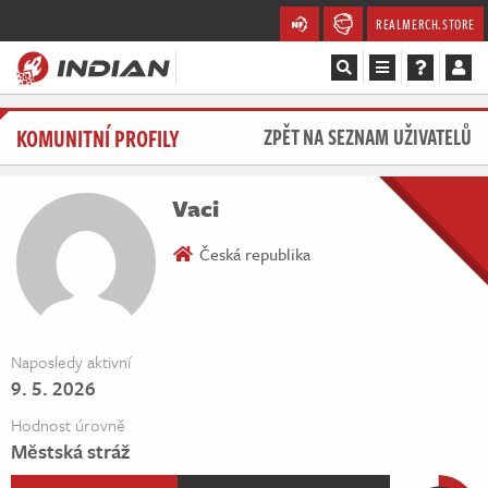
REALMERCH.STORE
Magazín
KOMUNITNÍ PROFILY
ZPĚT NA SEZNAM UŽIVATELŮ
Recenze
Vaci
Videa
Česká republika
Soutěže
Databáze
Naposledy aktivní
9. 5. 2026
Komunita
Hodnost úrovně
Redakce
Městská stráž