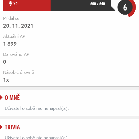
Živě
XP
600 z 640
6
Přidal se
20. 11. 2021
Aktuální AP
1 899
Darováno AP
0
Násobič úrovně
1x
O MNĚ
Uživatel o sobě nic nenapsal(a).
TRIVIA
Uživatel o sobě nic nenapsal(a).