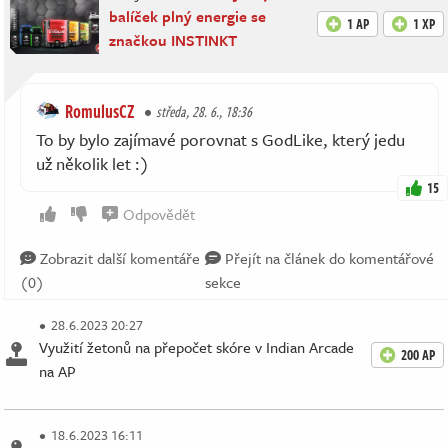
balíček plný energie se
1 AP
1 XP
značkou INSTINKT
RomulusCZ
středa, 28. 6., 18:36
To by bylo zajímavé porovnat s GodLike, který jedu
už několik let :)
15
Odpovědět
Zobrazit další komentáře
Přejít na článek do komentářové
(0)
sekce
28.6.2023 20:27
Využití žetonů na přepočet skóre v Indian Arcade
200 AP
na AP
18.6.2023 16:11