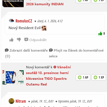
2026 komunity INDIAN
RomulusCZ
úterý, 6. 1. 2026, 4:12
Nový Resident Evil
8
Odpovědět
Zobrazit další komentáře
Přejít na článek do komentářové
(0)
sekce
Nový komentář k
❄️ Vánoční
soutěž 18. prosince: herní
1 AP
1 XP
klávesnice TIGO Spectra
Outemu Red
Nitram
pátek, 19. 12., 0:01
Upraveno
pátek, 19. 12., 0:01