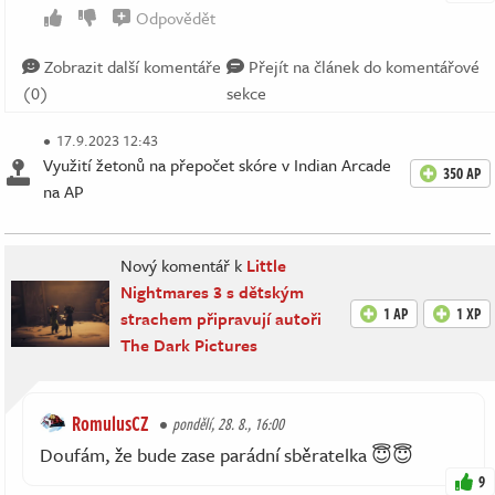
Odpovědět
Zobrazit další komentáře
Přejít na článek do komentářové
(0)
sekce
17.9.2023 12:43
Využití žetonů na přepočet skóre v Indian Arcade
350 AP
na AP
Nový komentář k
Little
Nightmares 3 s dětským
1 AP
1 XP
strachem připravují autoři
The Dark Pictures
RomulusCZ
pondělí, 28. 8., 16:00
Doufám, že bude zase parádní sběratelka 😇😇
9