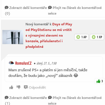
Zobrazit další komentáře
Přejít na článek do komentářové
(0)
sekce
Nový komentář k
Days of Play
od PlayStationu se má vrátit
s výraznými slevami na
1 AP
1 XP
konzole, příslušenství i
předplatné
RomulusCZ
úterý, 27. 5., 7:50
Mam zrušené PS+ a platím si jen měsíční, takže
doufám, že budu jako „nový” zákazník 😂
3
Odpovědět
Zobrazit další komentáře
Přejít na článek do komentářové
(1)
sekce