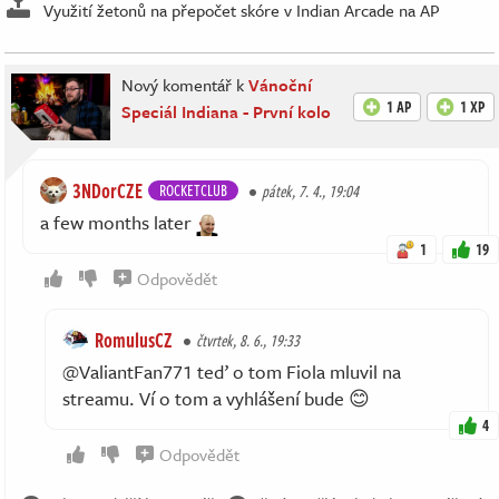
Využití žetonů na přepočet skóre v Indian Arcade na AP
Nový komentář k
Vánoční
1 AP
1 XP
Speciál Indiana - První kolo
3NDorCZE
ROCKETCLUB
pátek, 7. 4., 19:04
a few months later
1
19
Odpovědět
RomulusCZ
čtvrtek, 8. 6., 19:33
@ValiantFan771 teď o tom Fiola mluvil na
streamu. Ví o tom a vyhlášení bude 😊
4
Odpovědět