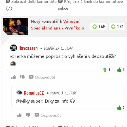
Zobrazit další komentáře
Přejít na článek do komentářové
(7)
sekce
Nový komentář k
Vánoční
1 AP
1 XP
Speciál Indiana - První kolo
Havcaaren
pondělí, 29. 5., 15:44
@Terka můžeme poprosit o vyhlášení videosoutěží?
1
4
Odpovědět
RomulusCZ
sobota, 3. 6., 17:06
@Miky super. Díky za info 😊
2
Odpovědět