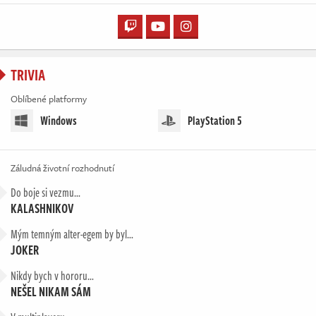
TRIVIA
Oblíbené platformy
Windows
PlayStation 5
Záludná životní rozhodnutí
Do boje si vezmu…
KALASHNIKOV
Mým temným alter-egem by byl…
JOKER
Nikdy bych v hororu…
NEŠEL NIKAM SÁM