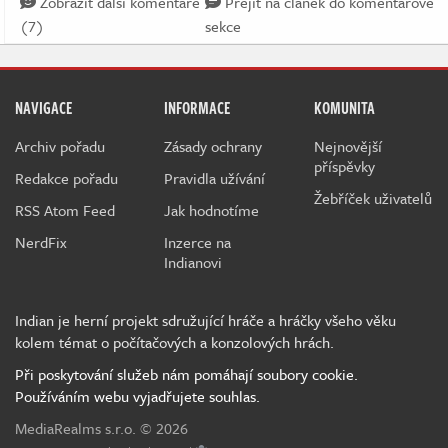
Zobrazit další komentáře
Přejít na článek do komentářové
(7)
sekce
NAVIGACE
INFORMACE
KOMUNITA
Archiv pořadu
Zásady ochrany
Nejnovější
příspěvky
Redakce pořadu
Pravidla užívání
Žebříček uživatelů
RSS Atom Feed
Jak hodnotíme
NerdFix
Inzerce na
Indianovi
Indian je herní projekt sdružující hráče a hráčky všeho věku
kolem témat o počítačových a konzolových hrách.
Při poskytování služeb nám pomáhají soubory cookie.
Používáním webu vyjadřujete souhlas.
MediaRealms s.r.o.
© 2026