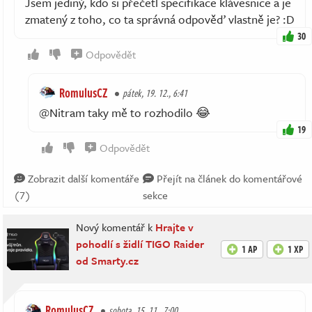
Jsem jediný, kdo si přečetl specifikace klávesnice a je
zmatený z toho, co ta správná odpověď vlastně je? :D
30
Odpovědět
RomulusCZ
pátek, 19. 12., 6:41
@Nitram taky mě to rozhodilo 😂
19
Odpovědět
Zobrazit další komentáře
Přejít na článek do komentářové
(7)
sekce
Nový komentář k
Hrajte v
pohodlí s židlí TIGO Raider
1 AP
1 XP
od Smarty.cz
RomulusCZ
sobota, 15. 11., 7:00