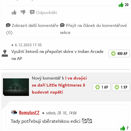
20
Odpovědět
Zobrazit další komentáře
Přejít na článek do komentářové
(0)
sekce
6.12.2023 17:35
Využití žetonů na přepočet skóre v Indian Arcade
400 AP
na AP
Nový komentář k
I ve dvojici
se daří Little Nightmares 3
1 AP
1 XP
budovat napětí
RomulusCZ
sobota, 28. 10., 14:06
Tady potřebuji sběratelskou edici 🥰🥰
7