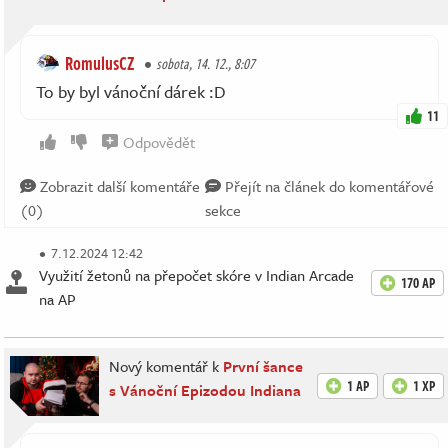
RomulusCZ
sobota, 14. 12., 8:07
To by byl vánoční dárek :D
11
Odpovědět
Zobrazit další komentáře
Přejít na článek do komentářové
(0)
sekce
7.12.2024 12:42
Využití žetonů na přepočet skóre v Indian Arcade
170 AP
na AP
Nový komentář k
První šance
1 AP
1 XP
s Vánoční Epizodou Indiana