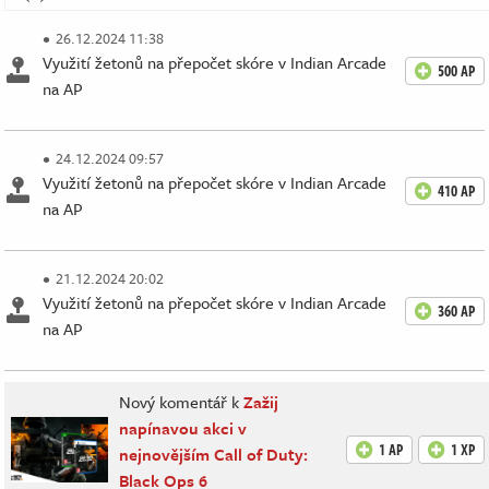
26.12.2024 11:38
Využití žetonů na přepočet skóre v Indian Arcade
500 AP
na AP
24.12.2024 09:57
Využití žetonů na přepočet skóre v Indian Arcade
410 AP
na AP
21.12.2024 20:02
Využití žetonů na přepočet skóre v Indian Arcade
360 AP
na AP
Nový komentář k
Zažij
napínavou akci v
1 AP
1 XP
nejnovějším Call of Duty:
Black Ops 6