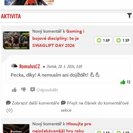
AKTIVITA
Nový komentář k
Gaming i
bojové disciplíny: to je
1 AP
1 XP
SWAGLIFT DAY 2026
RomulusCZ
čtvrtek, 28. 5. 2026, 3:05
Pecka, díky! A nemusím ani dojíždět! 💪💪
12
Odpovědět
Zobrazit další komentáře
Přejít na článek do komentářové
(0)
sekce
Nový komentář k
Hlasujte pro
nejočekávanější hru roku
1 AP
1 XP