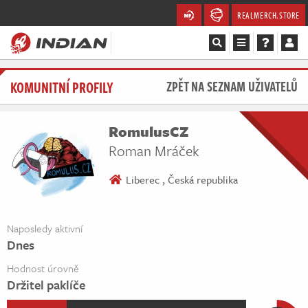
REALMERCH.STORE
Magazín
KOMUNITNÍ PROFILY
ZPĚT NA SEZNAM UŽIVATELŮ
Recenze
RomulusCZ
Videa
Roman Mráček
Soutěže
Liberec , Česká republika
Databáze
Naposledy aktivní
Dnes
Komunita
Hodnost úrovně
Redakce
Držitel paklíče