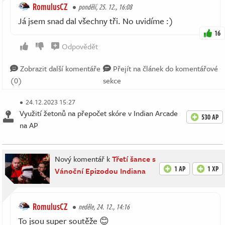
RomulusCZ
pondělí, 25. 12., 16:08
Já jsem snad dal všechny tři. No uvidíme :)
16
Odpovědět
Zobrazit další komentáře
Přejít na článek do komentářové
(0)
sekce
24.12.2023 15:27
Využití žetonů na přepočet skóre v Indian Arcade
530 AP
na AP
Nový komentář k
Třetí šance s
1 AP
1 XP
Vánoční Epizodou Indiana
RomulusCZ
neděle, 24. 12., 14:16
To jsou super soutěže 😊