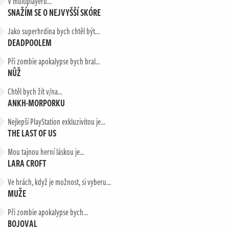
V multiplayeru...
SNAŽÍM SE O NEJVYŠŠÍ SKÓRE
Jako superhrdina bych chtěl být...
DEADPOOLEM
Při zombie apokalypse bych bral…
NŮŽ
Chtěl bych žít v/na…
ANKH-MORPORKU
Nejlepší PlayStation exkluzivitou je...
THE LAST OF US
Mou tajnou herní láskou je…
LARA CROFT
Ve hrách, když je možnost, si vyberu...
MUŽE
Při zombie apokalypse bych...
BOJOVAL