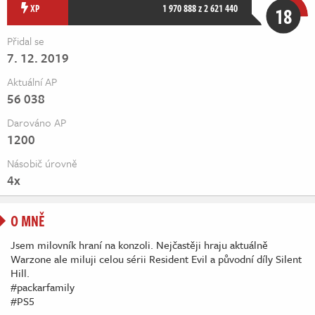
Živě
XP
1 970 888 z 2 621 440
18
Přidal se
7. 12. 2019
Aktuální AP
56 038
Darováno AP
1200
Násobič úrovně
4x
O MNĚ
Jsem milovník hraní na konzoli. Nejčastěji hraju aktuálně
Warzone ale miluji celou sérii Resident Evil a původní díly Silent
Hill.
#packarfamily
#PS5