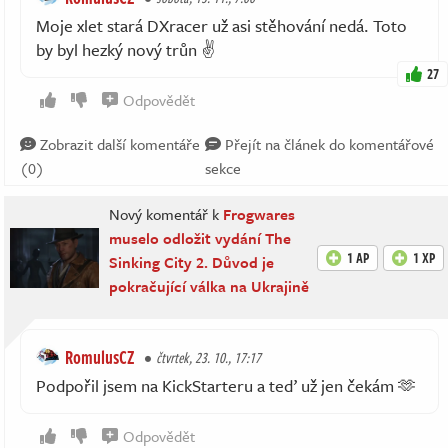
Moje xlet stará DXracer už asi stěhování nedá. Toto
by byl hezký nový trůn ✌️
27
Odpovědět
Zobrazit další komentáře
Přejít na článek do komentářové
(0)
sekce
Nový komentář k
Frogwares
muselo odložit vydání The
1 AP
1 XP
Sinking City 2. Důvod je
pokračující válka na Ukrajině
RomulusCZ
čtvrtek, 23. 10., 17:17
Podpořil jsem na KickStarteru a teď už jen čekám 🫶
Odpovědět