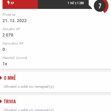
Živě
XP
1 167 z 1 280
7
Přidal se
21. 12. 2022
Aktuální AP
2 078
Darováno AP
0
Násobič úrovně
1x
O MNĚ
Uživatel o sobě nic nenapsal(a).
TRIVIA
Uživatel o sobě nic nenapsal(a).