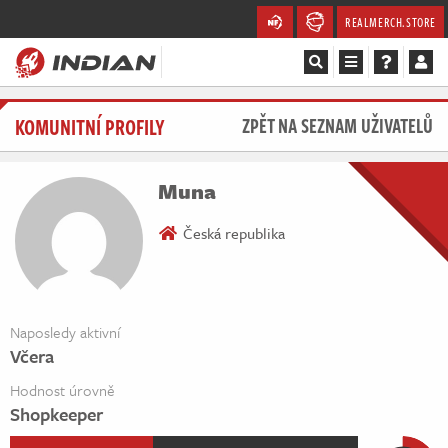
REALMERCH.STORE
Magazín
KOMUNITNÍ PROFILY
ZPĚT NA SEZNAM UŽIVATELŮ
Recenze
Muna
Videa
Česká republika
Soutěže
Databáze
Naposledy aktivní
Včera
Komunita
Hodnost úrovně
Redakce
Shopkeeper