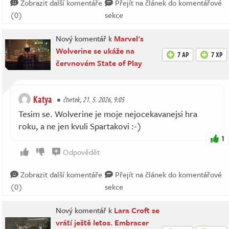
Zobrazit další komentáře
Přejít na článek do komentářové
(0)
sekce
Nový komentář k
Marvel's
Wolverine se ukáže na
7 AP
7 XP
červnovém State of Play
Katya
čtvrtek, 21. 5. 2026, 9:05
Tesim se. Wolverine je moje nejocekavanejsi hra
roku, a ne jen kvuli Spartakovi :-)
1
Odpovědět
Zobrazit další komentáře
Přejít na článek do komentářové
(0)
sekce
Nový komentář k
Lara Croft se
vrátí ještě letos. Embracer