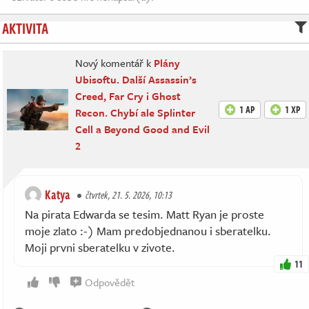
AKTIVITA
Nový komentář k
Plány
Ubisoftu. Další Assassin’s
Creed, Far Cry i Ghost
1 AP
1 XP
Recon. Chybí ale Splinter
Cell a Beyond Good and Evil
2
Katya
čtvrtek, 21. 5. 2026, 10:13
Na pirata Edwarda se tesim. Matt Ryan je proste
moje zlato :-) Mam predobjednanou i sberatelku.
Moji prvni sberatelku v zivote.
11
Odpovědět