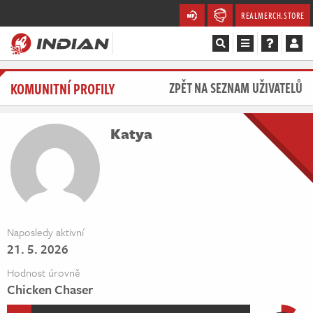
REALMERCH.STORE
Magazín
KOMUNITNÍ PROFILY
ZPĚT NA SEZNAM UŽIVATELŮ
Recenze
Katya
Videa
Soutěže
Databáze
Naposledy aktivní
21. 5. 2026
Komunita
Hodnost úrovně
Redakce
Chicken Chaser