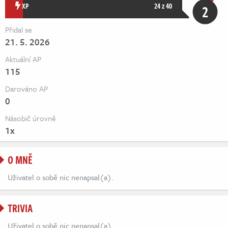
Živě
XP
24 z 40
2
Přidal se
21. 5. 2026
Aktuální AP
115
Darováno AP
0
Násobič úrovně
1x
O MNĚ
Uživatel o sobě nic nenapsal(a).
TRIVIA
Uživatel o sobě nic nenapsal(a).