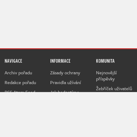
NAVIGACE
INFORMACE
KOMUNITA
Archiv pořadu
Zásady ochrany
Nejnovější
příspěvky
Redakce pořadu
Pravidla užívání
Žebříček uživatelů
RSS Atom Feed
Jak hodnotíme
NerdFix
Inzerce na
Indianovi
Indian je herní projekt sdružující hráče a hráčky všeho věku
kolem témat o počítačových a konzolových hrách.