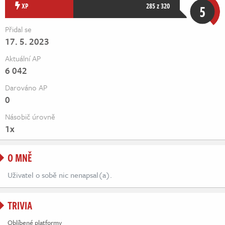
Živě
XP
285 z 320
5
Přidal se
17. 5. 2023
Aktuální AP
6 042
Darováno AP
0
Násobič úrovně
1x
O MNĚ
Uživatel o sobě nic nenapsal(a).
TRIVIA
Oblíbené platformy