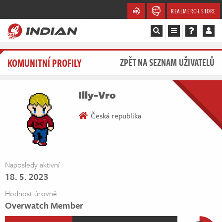
REALMERCH.STORE
Magazín
KOMUNITNÍ PROFILY
ZPĚT NA SEZNAM UŽIVATELŮ
Recenze
Illy-Vro
Videa
Česká republika
Soutěže
Databáze
Naposledy aktivní
18. 5. 2023
Komunita
Hodnost úrovně
Redakce
Overwatch Member