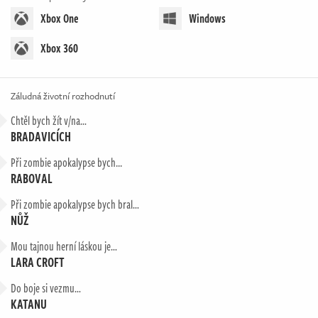
Xbox One
Windows
Xbox 360
Záludná životní rozhodnutí
Chtěl bych žít v/na…
BRADAVICÍCH
Při zombie apokalypse bych...
RABOVAL
Při zombie apokalypse bych bral…
NŮŽ
Mou tajnou herní láskou je…
LARA CROFT
Do boje si vezmu…
KATANU