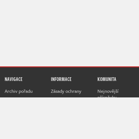
NAVIGACE
INFORMACE
KOMUNITA
Archiv pořadu
Zásady ochrany
Nejnovější
příspěvky
Redakce pořadu
Pravidla užívání
Žebříček uživatelů
RSS Atom Feed
Jak hodnotíme
NerdFix
Inzerce na
Indianovi