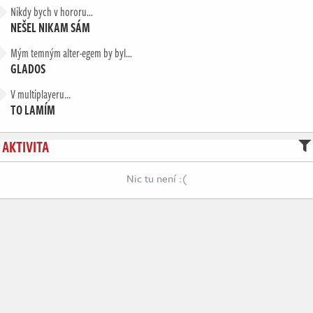
Nikdy bych v hororu…
NEŠEL NIKAM SÁM
Mým temným alter-egem by byl…
GLADOS
V multiplayeru...
TO LAMÍM
AKTIVITA
Nic tu není :(