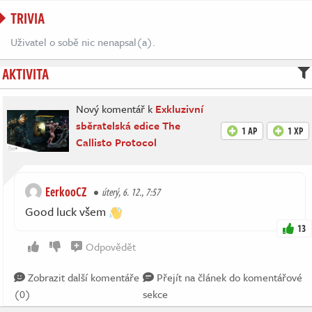
TRIVIA
Uživatel o sobě nic nenapsal(a).
AKTIVITA
Nový komentář k
Exkluzivní
sběratelská edice The
1 AP
1 XP
Callisto Protocol
EerkooCZ
úterý, 6. 12., 7:57
Good luck všem
13
Odpovědět
Zobrazit další komentáře
Přejít na článek do komentářové
(0)
sekce