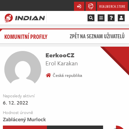
REALMERCH.STORE
Magazín
KOMUNITNÍ PROFILY
ZPĚT NA SEZNAM UŽIVATELŮ
Recenze
EerkooCZ
Videa
Erol Karakan
Soutěže
Česká republika
Databáze
Naposledy aktivní
6. 12. 2022
Komunita
Hodnost úrovně
Redakce
Zablácený Murlock