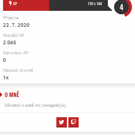
Živě
XP
150 z 160
4
Přidal se
22. 7. 2020
Aktuální AP
2 865
Darováno AP
0
Násobič úrovně
1x
O MNĚ
Uživatel o sobě nic nenapsal(a).