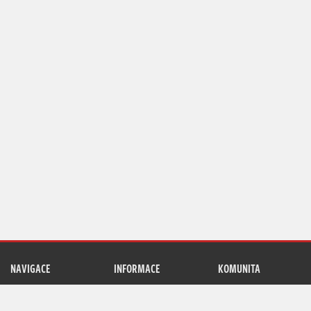
NAVIGACE
INFORMACE
KOMUNITA
Archiv pořadu
Zásady ochrany
Nejnovější
příspěvky