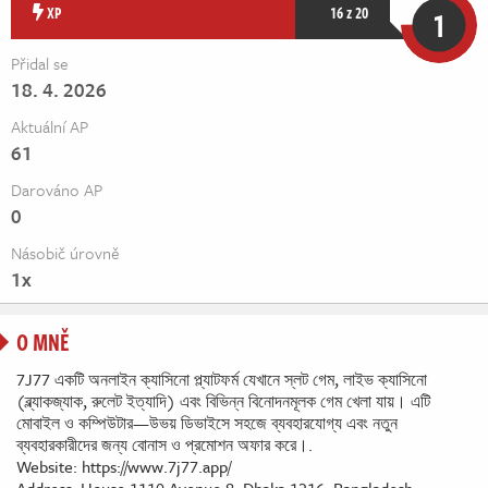
Živě
XP
16 z 20
1
Přidal se
18. 4. 2026
Aktuální AP
61
Darováno AP
0
Násobič úrovně
1x
O MNĚ
7J77 একটি অনলাইন ক্যাসিনো প্ল্যাটফর্ম যেখানে স্লট গেম, লাইভ ক্যাসিনো
(ব্ল্যাকজ্যাক, রুলেট ইত্যাদি) এবং বিভিন্ন বিনোদনমূলক গেম খেলা যায়। এটি
মোবাইল ও কম্পিউটার—উভয় ডিভাইসে সহজে ব্যবহারযোগ্য এবং নতুন
ব্যবহারকারীদের জন্য বোনাস ও প্রমোশন অফার করে।.
Website: https://www.7j77.app/