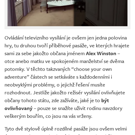
Ovládání televizního vysílání je ovšem jen jedna polovina
hry, tu druhou tvoří příběhové pasáže, ve kterých hrajete
sami za sebe jakožto občana jménem
Alex Winston
–
otce anebo matku ve spokojeném manželství se dvěma
potomky. V těchto takzvaných “choose your own
adventure” částech se setkáváte s každodenními i
neobvyklými problémy, o jejichž řešení musíte
rozhodnout. Jestliže jakožto režisér vysílání ovlivňujete
občany tohoto státu, zde zažíváte, jaké je to
být
ovlivňovaný
– pouze se snažíte uživit rodinu navzdory
veškerým bouřím, co jsou na vás vrženy.
Tyto dvě stylově úplně rozdílné pasáže jsou ovšem velmi