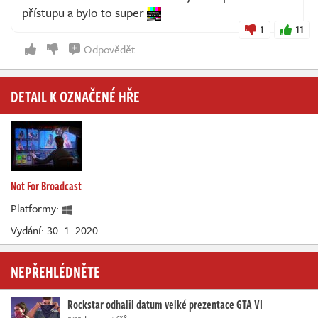
přístupu a bylo to super
1
11
Odpovědět
DETAIL K OZNAČENÉ HŘE
Not For Broadcast
Platformy:
Vydání: 30. 1. 2020
NEPŘEHLÉDNĚTE
Rockstar odhalil datum velké prezentace GTA VI