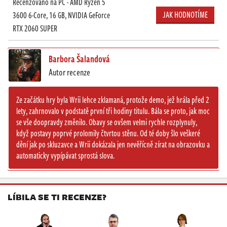
Recenzováno na PC - AMD Ryzen 5
JAK HODNOTÍME
3600 6-Core, 16 GB, NVIDIA GeForce
RTX 2060 SUPER
Barbora Šalandová
Autor recenze
Ze začátku hry byla Wrii lehce zklamaná, protože demo, jež hrála před 2
lety, zahrnovalo v podstatě první tři hodiny titulu. Bála se proto, jak moc
se vše doopravdy změnilo. Obavy se ovšem velmi rychle rozplynuly,
když postavy poprvé prolomily čtvrtou stěnu. Od té doby šlo veškeré
dění jak po skluzavce a Wrii dokázala jen nevěřícně zírat na obrazovku a
automaticky vypípávat sprostá slova.
LÍBILA SE TI RECENZE?