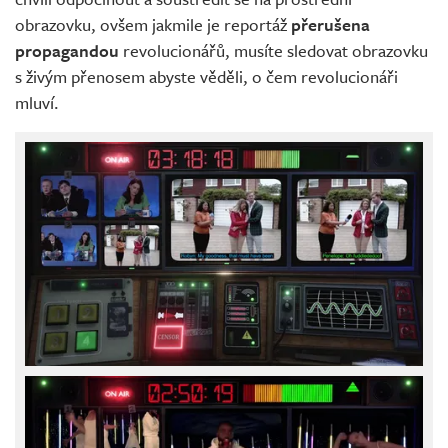
obrazovku, ovšem jakmile je reportáž
přerušena
propagandou
revolucionářů, musíte sledovat obrazovku
s živým přenosem abyste věděli, o čem revolucionáři
mluví.