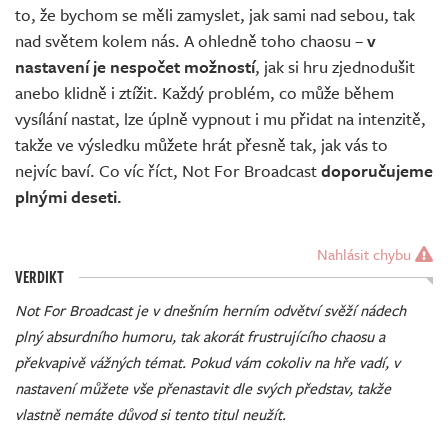
to, že bychom se měli zamyslet, jak sami nad sebou, tak
nad světem kolem nás. A ohledně toho chaosu –
v
nastavení
je nespočet možností
, jak si hru zjednodušit
anebo klidně i ztížit. Každý problém, co může během
vysílání nastat, lze úplně vypnout i mu přidat na intenzitě,
takže ve výsledku můžete hrát přesně tak, jak vás to
nejvíc baví. Co víc říct, Not For Broadcast
doporučujeme
plnými deseti.
Nahlásit chybu
VERDIKT
Not For Broadcast je v dnešním herním odvětví svěží nádech
plný absurdního humoru, tak akorát frustrujícího chaosu a
překvapivě vážných témat. Pokud vám cokoliv na hře vadí, v
nastavení můžete vše přenastavit dle svých představ, takže
vlastně nemáte důvod si tento titul neužít.