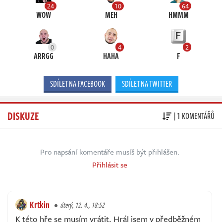
24
10
64
WOW
MEH
HMMM
0
4
2
ARRGG
HAHA
F
SDÍLET NA FACEBOOK
SDÍLET NA TWITTER
DISKUZE
| 1 KOMENTÁŘŮ
Pro napsání komentáře musíš být přihlášen.
Přihlásit se
Krtkin
úterý, 12. 4., 18:52
K této hře se musím vrátit. Hrál jsem v předběžném