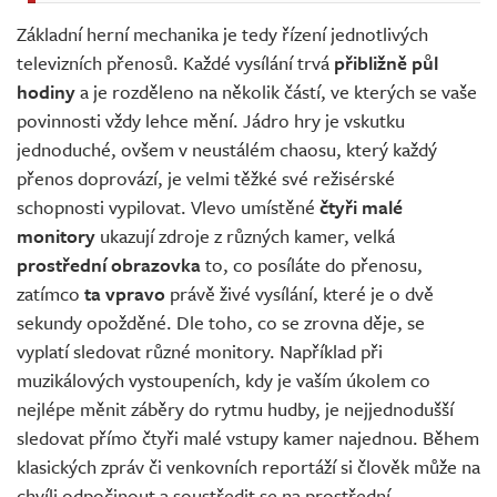
Základní herní mechanika je tedy řízení jednotlivých
televizních přenosů. Každé vysílání trvá
přibližně půl
hodiny
a je rozděleno na několik částí, ve kterých se vaše
povinnosti vždy lehce mění. Jádro hry je vskutku
jednoduché, ovšem v neustálém chaosu, který každý
přenos doprovází, je velmi těžké své režisérské
schopnosti vypilovat. Vlevo umístěné
čtyři malé
monitory
ukazují zdroje z různých kamer, velká
prostřední obrazovka
to, co posíláte do přenosu,
zatímco
ta vpravo
právě živé vysílání, které je o dvě
sekundy opožděné. Dle toho, co se zrovna děje, se
vyplatí sledovat různé monitory. Například při
muzikálových vystoupeních, kdy je vaším úkolem co
nejlépe měnit záběry do rytmu hudby, je nejjednodušší
sledovat přímo čtyři malé vstupy kamer najednou. Během
klasických zpráv či venkovních reportáží si člověk může na
chvíli odpočinout a soustředit se na prostřední