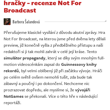
hračky - recenze Not For
Živě
Broadcast
Barbora Šalandová
Přerušujeme klasické vysílání z důvodu akutní zprávy. Hra
Not For Broadcast, na kterou jsme před dvěma lety dělali
preview, již konečně vyšla z předběžného přístupu a naši
redaktoři si ji tak mohli zahrát v celé její kráse. Tento
simulátor propagandy
, který se díky svým mnohým full-
motion videoscénkám zapsal do
Guinnessovy knihy
rekordů
, byl velmi oblíbený již při začátku vývoje. Hráči
po celém světě ovšem nemohli tušit, zda bude tak
zábavný a poučný i po dokončení. Nechceme nic
prozrazovat dopředu, ale myslíme si, že
vývojáři
NotGames
se překonali. Více o této hře v následující
reportáži.