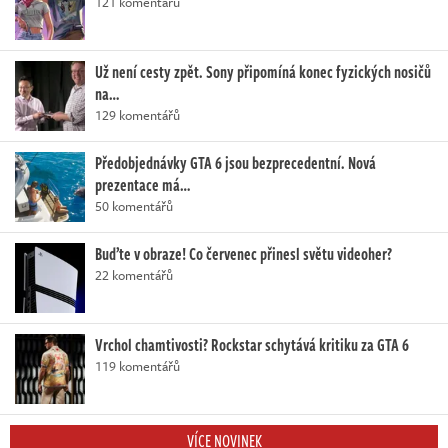
121 komentářů
Už není cesty zpět. Sony připomíná konec fyzických nosičů
na…
129 komentářů
Předobjednávky GTA 6 jsou bezprecedentní. Nová
prezentace má…
50 komentářů
Buďte v obraze! Co červenec přinesl světu videoher?
22 komentářů
Vrchol chamtivosti? Rockstar schytává kritiku za GTA 6
119 komentářů
VÍCE NOVINEK