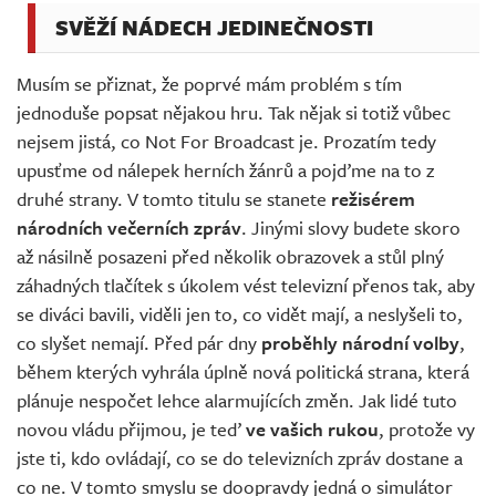
SVĚŽÍ NÁDECH JEDINEČNOSTI
Musím se přiznat, že poprvé mám problém s tím
jednoduše popsat nějakou hru. Tak nějak si totiž vůbec
nejsem jistá, co Not For Broadcast je. Prozatím tedy
upusťme od nálepek herních žánrů a pojďme na to z
druhé strany. V tomto titulu se stanete
režisérem
národních večerních zpráv
. Jinými slovy budete skoro
až násilně posazeni před několik obrazovek a stůl plný
záhadných tlačítek s úkolem vést televizní přenos tak, aby
se diváci bavili, viděli jen to, co vidět mají, a neslyšeli to,
co slyšet nemají. Před pár dny
proběhly národní volby
,
během kterých vyhrála úplně nová politická strana, která
plánuje nespočet lehce alarmujících změn. Jak lidé tuto
novou vládu přijmou, je teď
ve vašich rukou
, protože vy
jste ti, kdo ovládají, co se do televizních zpráv dostane a
co ne. V tomto smyslu se doopravdy jedná o simulátor