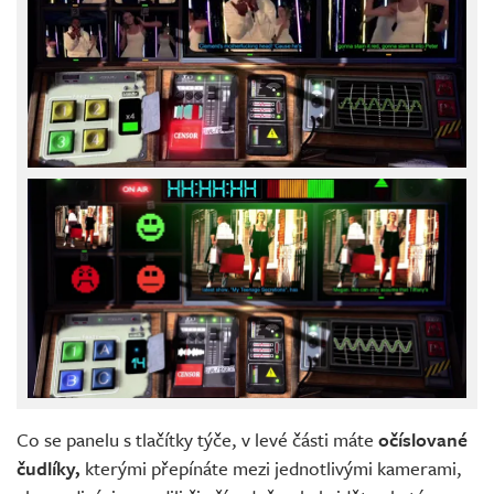
Co se panelu s tlačítky týče, v levé části máte
očíslované
čudlíky,
kterými přepínáte mezi jednotlivými kamerami,