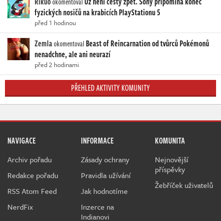
Rikuo
Už není cesty zpět. Sony připomíná konec
okomentoval
fyzických nosičů na krabicích PlayStationu 5
před 1 hodinou
Zemla
Beast of Reincarnation od tvůrců Pokémonů
okomentoval
nenadchne, ale ani neurazí
před 2 hodinami
PŘEHLED AKTIVITY KOMUNITY
NAVIGACE
INFORMACE
KOMUNITA
Archiv pořadu
Zásady ochrany
Nejnovější
příspěvky
Redakce pořadu
Pravidla užívání
Žebříček uživatelů
RSS Atom Feed
Jak hodnotíme
NerdFix
Inzerce na
Indianovi