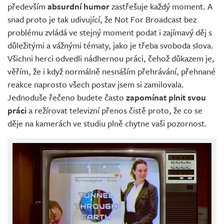
především
absurdní humor
zastřešuje každý moment. A
snad proto je tak udivující, že Not For Broadcast bez
problému zvládá ve stejný moment podat i zajímavý děj s
důležitými a vážnými tématy, jako je třeba svoboda slova.
Všichni herci odvedli nádhernou práci, čehož důkazem je,
věřím, že i když normálně nesnáším přehrávání, přehnané
reakce naprosto všech postav jsem si zamilovala.
Jednoduše řečeno budete často
zapomínat plnit svou
práci
a režírovat televizní přenos čistě proto, že co se
děje na kamerách ve studiu plně chytne vaši pozornost.