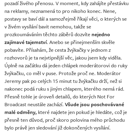
pozadí živého přenosu. V moment, kdy zahájíte přestávku
na reklamy, neznamená to pro nikoho konec. Nene,
postavy se baví dál a samozřejmě říkají věci, o kterých se
v živém vysílání bavit nemohou, takže se
prozkoumáváním těchto záběrů dozvíte
nejedno
zajímavé tajemství
. Anebo se přinejmenším skvěle
pobavíte. Přísahám, že cesta žvýkačky v jednom z
rozhovorů je ta nejvtipnější věc, jakou jsem kdy viděla.
Úplně na začátku dá jeden chlápek moderátorovi do ruky
žvýkačku, co měl v puse. Protože proč ne. Moderátor
Jeremy pak po celých 15 minut tu žvýkačku drží, než si
nakonec podá ruku s jiným chlapem, kterého nemá rád.
Přesně tohle je úroveň detailů, do kterých Not For
Broadcast neustále zachází.
Všude jsou poschovávané
malé odměny,
které najdete jen pokud je hledáte, což je
přesně ten důvod, proč skoro polovina mého průchodu
bylo právě jen sledování již dokončených vysílání.