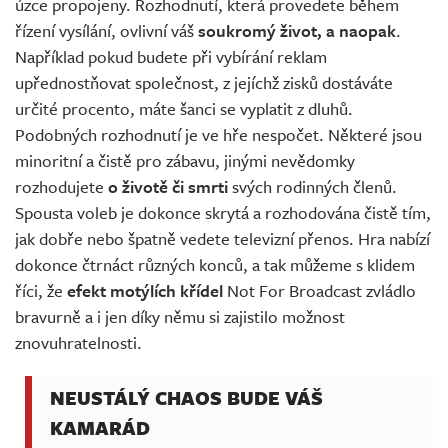
úzce propojeny. Rozhodnutí, která provedete během
řízení vysílání, ovlivní váš
soukromý život, a naopak
.
Například pokud budete při vybírání reklam
upřednostňovat společnost, z jejíchž zisků dostáváte
určité procento, máte šanci se vyplatit z dluhů.
Podobných rozhodnutí je ve hře nespočet. Některé jsou
minoritní a čistě pro zábavu, jinými nevědomky
rozhodujete
o životě či smrti
svých rodinných členů.
Spousta voleb je dokonce skrytá a rozhodována čistě tím,
jak dobře nebo špatně vedete televizní přenos. Hra nabízí
dokonce čtrnáct různých konců, a tak můžeme s klidem
říci, že
efekt motýlích křídel
Not For Broadcast zvládlo
bravurně a i jen díky němu si zajistilo možnost
znovuhratelnosti.
NEUSTÁLÝ CHAOS BUDE VÁŠ
KAMARÁD