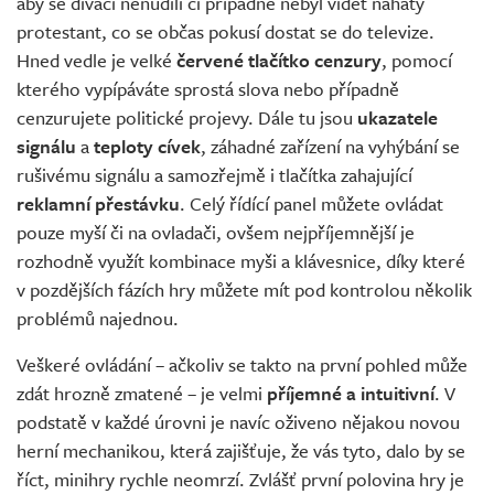
aby se diváci nenudili či případně nebyl vidět nahatý
protestant, co se občas pokusí dostat se do televize.
Hned vedle je velké
červené tlačítko cenzury
, pomocí
kterého vypípáváte sprostá slova nebo případně
cenzurujete politické projevy. Dále tu jsou
ukazatele
signálu
a
teploty cívek
, záhadné zařízení na vyhýbání se
rušivému signálu a samozřejmě i tlačítka zahajující
reklamní přestávku
. Celý řídící panel můžete ovládat
pouze myší či na ovladači, ovšem nejpříjemnější je
rozhodně využít kombinace myši a klávesnice, díky které
v pozdějších fázích hry můžete mít pod kontrolou několik
problémů najednou.
Veškeré ovládání – ačkoliv se takto na první pohled může
zdát hrozně zmatené – je velmi
příjemné a intuitivní
. V
podstatě v každé úrovni je navíc oživeno nějakou novou
herní mechanikou, která zajišťuje, že vás tyto, dalo by se
říct, minihry rychle neomrzí. Zvlášť první polovina hry je