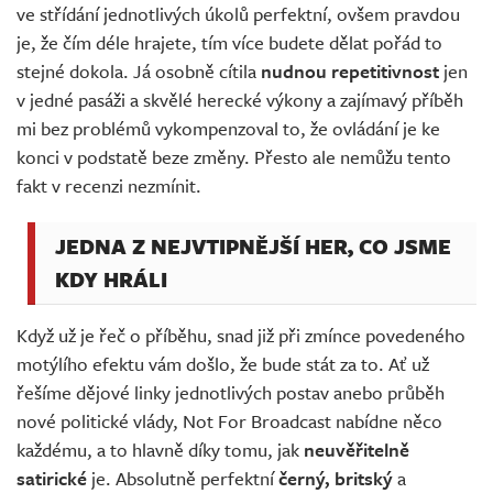
ve střídání jednotlivých úkolů perfektní, ovšem pravdou
je, že čím déle hrajete, tím více budete dělat pořád to
stejné dokola. Já osobně cítila
nudnou repetitivnost
jen
v jedné pasáži a skvělé herecké výkony a zajímavý příběh
mi bez problémů vykompenzoval to, že ovládání je ke
konci v podstatě beze změny. Přesto ale nemůžu tento
fakt v recenzi nezmínit.
JEDNA Z NEJVTIPNĚJŠÍ HER, CO JSME
KDY HRÁLI
Když už je řeč o příběhu, snad již při zmínce povedeného
motýlího efektu vám došlo, že bude stát za to. Ať už
řešíme dějové linky jednotlivých postav anebo průběh
nové politické vlády, Not For Broadcast nabídne něco
každému, a to hlavně díky tomu, jak
neuvěřitelně
satirické
je. Absolutně perfektní
černý, britský
a