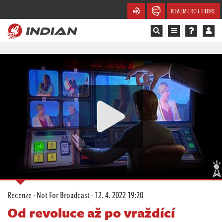
REALMERCH.STORE
Magazín
Recenze
Videa
Soutěže
Databáze
Komunita
Recenze
·
Not For Broadcast
·
12. 4. 2022 19:20
Redakce
Od revoluce až po vraždící