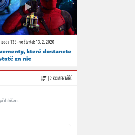
pizoda 135
·
ve čtvrtek
13. 2. 2020
vementy, které dostanete
tatě za nic
| 2 KOMENTÁŘŮ
přihlášen.