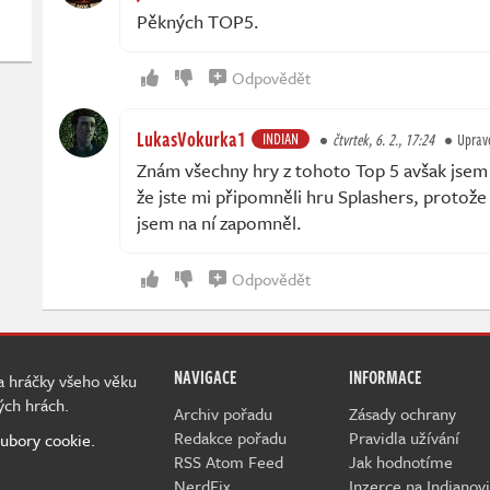
Pěkných TOP5.
Odpovědět
LukasVokurka1
INDIAN
čtvrtek, 6. 2., 17:24
Uprav
Znám všechny hry z tohoto Top 5 avšak jsem h
že jste mi připomněli hru Splashers, protože j
jsem na ní zapomněl.
Odpovědět
NAVIGACE
INFORMACE
 a hráčky všeho věku
ých hrách.
Archiv pořadu
Zásady ochrany
Redakce pořadu
Pravidla užívání
ubory cookie.
RSS Atom Feed
Jak hodnotíme
NerdFix
Inzerce na Indianovi