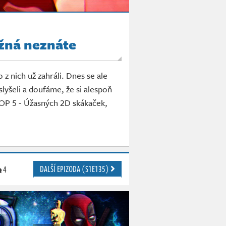
žná neznáte
 z nich už zahráli. Dnes se ale
lyšeli a doufáme, že si alespoň
TOP 5 - Úžasných 2D skákaček,
DALŠÍ EPIZODA (S1E135)
4