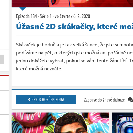
Epizoda 134 · Série 1 ·
ve čtvrtek
6. 2. 2020
Úžasné 2D skákačky, které mo
Skákaček je hodně a je tak velká šance, že jste si mnoho
podíváme na pět, o kterých jste možná ani pořádně nes
jednu dokážete vybrat, pokud se vám tento žánr líbí. 
které možná neznáte.
PŘEDCHOZÍ EPIZODA
Zapoj se do žhavé diskuze
(S1E133)