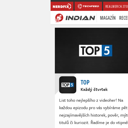
REALMERCH.STO
MAGAZÍN
RECE
TOP
Každý čtvrtek
List toho nejlepšího z videoher! Na
každou epizodu pro vás vybíráme pět
nejzajímavějších historek, pověr, mýt
titulů či kuriozit. Řadíme je do vtipn