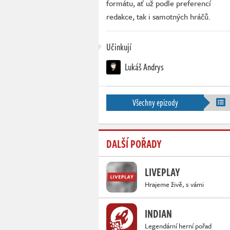
formátu, ať už podle preferencí
redakce, tak i samotných hráčů.
Učinkují
Lukáš Andrys
Všechny epizody
DALŠÍ POŘADY
LIVEPLAY
Hrajeme živě, s vámi
INDIAN
Legendární herní pořad