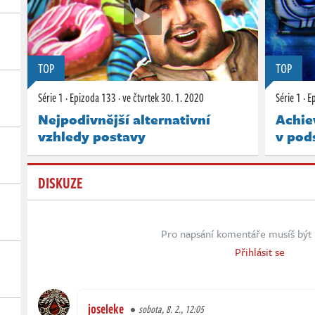
TOP
TOP
Série 1
·
Epizoda 133
·
ve čtvrtek
30. 1. 2020
Série 1
·
E
Nejpodivnější alternativní
Achie
vzhledy postavy
v pods
DISKUZE
Pro napsání komentáře musíš být 
Přihlásit se
joseleke
sobota, 8. 2., 12:05