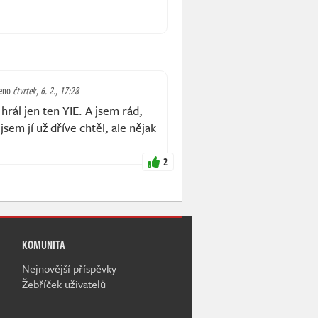
eno
čtvrtek, 6. 2., 17:28
rál jen ten YIE. A jsem rád,
sem jí už dříve chtěl, ale nějak
2
KOMUNITA
Nejnovější příspěvky
Žebříček uživatelů