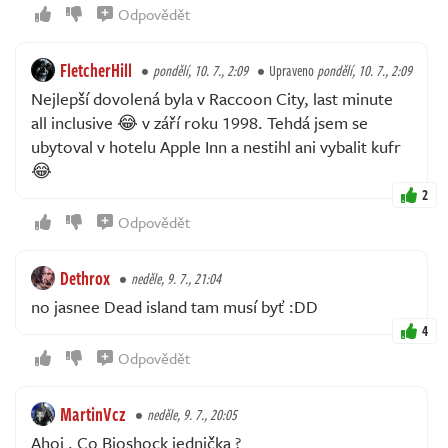
Odpovědět
FletcherHill
pondělí, 10. 7., 2:09
Upraveno
pondělí, 10. 7., 2:09
Nejlepší dovolená byla v Raccoon City, last minute
all inclusive 😂 v září roku 1998. Tehdá jsem se
ubytoval v hotelu Apple Inn a nestihl ani vybalit kufr
😂
2
Odpovědět
Dethrox
neděle, 9. 7., 21:04
no jasnee Dead island tam musí byť :DD
4
Odpovědět
MartinVcz
neděle, 9. 7., 20:05
Ahoj . Co Bioshock jednička ?