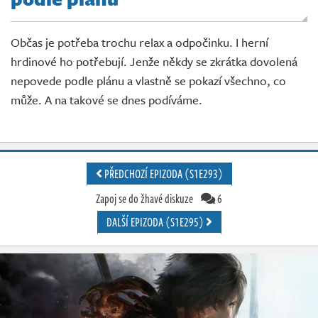
Živě
Občas je potřeba trochu relax a odpočinku. I herní
hrdinové ho potřebují. Jenže někdy se zkrátka dovolená
nepovede podle plánu a vlastně se pokazí všechno, co
může. A na takové se dnes podíváme.
PŘEDCHOZÍ EPIZODA (S1E293)
Zapoj se do žhavé diskuze
6
DALŠÍ EPIZODA (S1E295)