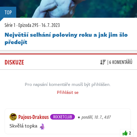
TOP
Série 1
·
Epizoda 295
·
16. 7. 2023
Největší selhání poloviny roku a jak jim šlo
předejít
DISKUZE
| 6 KOMENTÁŘŮ
Pro napsání komentáře musíš být přihlášen.
Přihlásit se
Pajous-Drakous
ROCKETCLUB
pondělí, 10. 7., 4:07
Skvělá topka
2