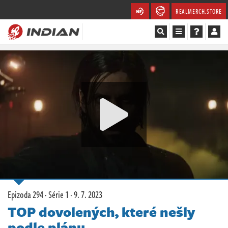
REALMERCH.STORE
Magazín
Recenze
Videa
Soutěže
Databáze
Komunita
Epizoda 294 · Série 1 ·
9. 7. 2023
Redakce
TOP dovolených, které nešly
podle plánu