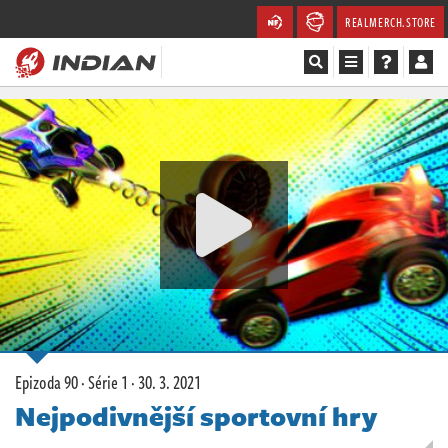
REALMERCH.STORE
Magazín
Recenze
Videa
Soutěže
Databáze
Komunita
Epizoda 90 · Série 1 ·
30. 3. 2021
Redakce
Nejpodivnější sportovní hry