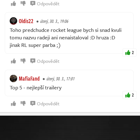
Odpovědět
Oldis22
úterý, 30. 3., 19:06
Toho predchudce rocket league bych si snad kvuli
tomu nazvu radeji ani nenaistaloval :D hruza :D
jinak RL super parba ;)
2
Odpovědět
MafiaFand
úterý, 30. 3., 17:01
Top 5 - nejlepší trailery
2
Odpovědět