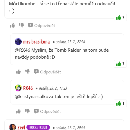
Mórtlkombet.Já se to třeba stále nemůžu odnaučit
:-)
7
Odpovědět
mrs-brasikona
sobota, 27. 2., 22:26
@RX46 Myslím, že Tomb Raider na tom bude
navždy podobně :D
7
Odpovědět
RX46
neděle, 28. 2., 11:23
@kristyna-sulkova Tak ten je ještě lepší :-)
1
Odpovědět
Zevl
ROCKETCLUB
sobota, 27. 2., 20:29