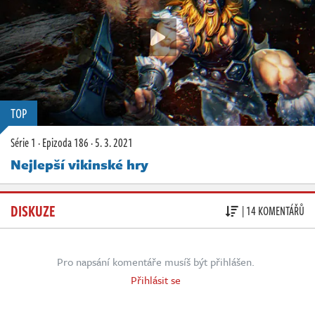
TOP
Série 1
·
Epizoda 186
·
5. 3. 2021
Nejlepší vikinské hry
DISKUZE
| 14 KOMENTÁŘŮ
Pro napsání komentáře musíš být přihlášen.
Přihlásit se