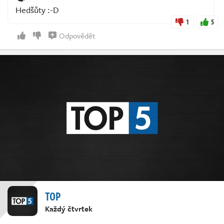
Hedšůty :-D
1
5
Odpovědět
TOP
Každý čtvrtek