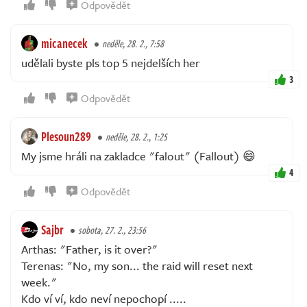
Odpovědět
micanecek
neděle, 28. 2., 7:58
udělali byste pls top 5 nejdelších her
3
Odpovědět
Plesoun289
neděle, 28. 2., 1:25
My jsme hráli na zakladce "falout" (Fallout) 😄
4
Odpovědět
Sajbr
sobota, 27. 2., 23:56
Arthas: "Father, is it over?"
Terenas: "No, my son... the raid will reset next
week."
Kdo ví ví, kdo neví nepochopí .....