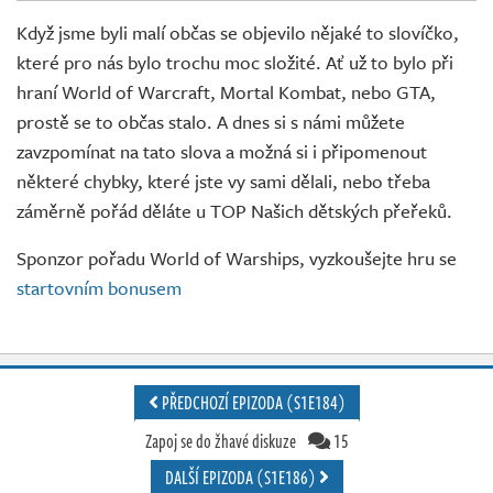
Živě
Když jsme byli malí občas se objevilo nějaké to slovíčko,
které pro nás bylo trochu moc složité. Ať už to bylo při
hraní World of Warcraft, Mortal Kombat, nebo GTA,
prostě se to občas stalo. A dnes si s námi můžete
zavzpomínat na tato slova a možná si i připomenout
některé chybky, které jste vy sami dělali, nebo třeba
záměrně pořád děláte u TOP Našich dětských přeřeků.
Sponzor pořadu World of Warships, vyzkoušejte hru se
startovním bonusem
PŘEDCHOZÍ EPIZODA (S1E184)
Zapoj se do žhavé diskuze
15
DALŠÍ EPIZODA (S1E186)