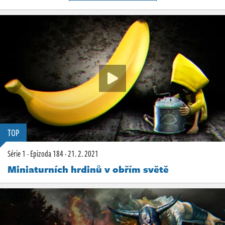
TOP
Série 1
·
Epizoda 184
·
21. 2. 2021
Miniaturních hrdinů v obřím světě