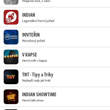
Hrajeme živě, s vámi
INDIAN
Legendární herní pořad
90VTEŘIN
Novinkový pořad
V KAPSE
Herní svět v kapse
TNT - Tipy a Triky
Nejlepší rady jak hrát
INDIAN SHOWTIME
Herní talk-show