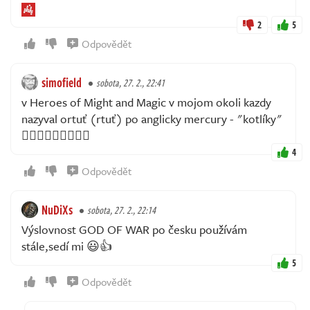
2
5
Odpovědět
simofield
sobota, 27. 2., 22:41
v Heroes of Might and Magic v mojom okoli kazdy
nazyval ortuť (rtuť) po anglicky mercury - "kotlíky"
🤦🏼‍♂️🤦🏼‍♂️🤦🏼‍♂️
4
Odpovědět
NuDiXs
sobota, 27. 2., 22:14
Výslovnost GOD OF WAR po česku používám
stále,sedí mi 😃👍
5
Odpovědět