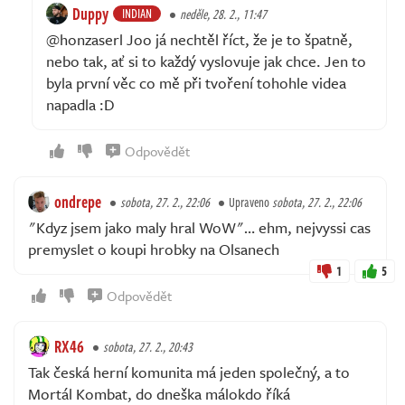
Duppy
INDIAN
neděle, 28. 2., 11:47
@honzaserl Joo já nechtěl říct, že je to špatně,
nebo tak, ať si to každý vyslovuje jak chce. Jen to
byla první věc co mě při tvoření tohohle videa
napadla :D
Odpovědět
ondrepe
sobota, 27. 2., 22:06
Upraveno
sobota, 27. 2., 22:06
"Kdyz jsem jako maly hral WoW"… ehm, nejvyssi cas
premyslet o koupi hrobky na Olsanech
1
5
Odpovědět
RX46
sobota, 27. 2., 20:43
Tak česká herní komunita má jeden společný, a to
Mortál Kombat, do dneška málokdo říká