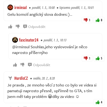
irminsul
pondělí, 1. 3., 10:00
Upraveno
pondělí, 1. 3., 10:01
Gelu komolí anglický slova dodnes:)..
1
8
Odpovědět
fascinator24
pondělí, 1. 3., 10:13
@irminsul Souhlas,jeho vyslovování je něco
naprosto příšernýho
1
5
Odpovědět
HurdisCZ
neděle, 28. 2., 8:28
Je pravda , ze mnoho věcí z toho co bylo ve videa si
pamatuji naprosto přesně, upřímně to GTA, s tím
jsem měl taky problém 😀díky za video ☺️
4