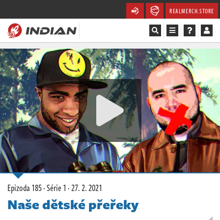
REALMERCH.STORE
Magazín
Recenze
Videa
Soutěže
Databáze
Komunita
Epizoda 185 · Série 1 ·
27. 2. 2021
Redakce
Naše dětské přeřeky