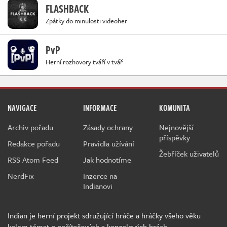
FLASHBACK
Zpátky do minulosti videoher
PvP
Herní rozhovory tváří v tvář
NAVIGACE
INFORMACE
KOMUNITA
Archiv pořadu
Zásady ochrany
Nejnovější
příspěvky
Redakce pořadu
Pravidla užívání
Žebříček uživatelů
RSS Atom Feed
Jak hodnotíme
NerdFix
Inzerce na
Indianovi
Indian je herní projekt sdružující hráče a hráčky všeho věku
kolem témat o počítačových a konzolových hrách.