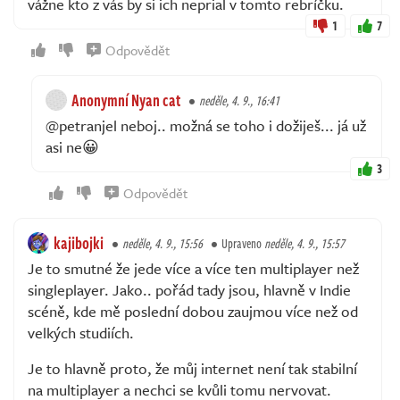
vážne kto z vás by si ich neprial v tomto rebríčku.
1
7
Odpovědět
Anonymní Nyan cat
neděle, 4. 9., 16:41
@petranjel neboj.. možná se toho i dožiješ... já už
asi ne😀
3
Odpovědět
kajibojki
neděle, 4. 9., 15:56
Upraveno
neděle, 4. 9., 15:57
Je to smutné že jede více a více ten multiplayer než
singleplayer. Jako.. pořád tady jsou, hlavně v Indie
scéně, kde mě poslední dobou zaujmou více než od
velkých studiích.
Je to hlavně proto, že můj internet není tak stabilní
na multiplayer a nechci se kvůli tomu nervovat.