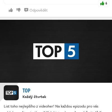
6
Odpovědět
TOP
Každý čtvrtek
List toho nejlepšího z videoher! Na každou epizodu pro vás