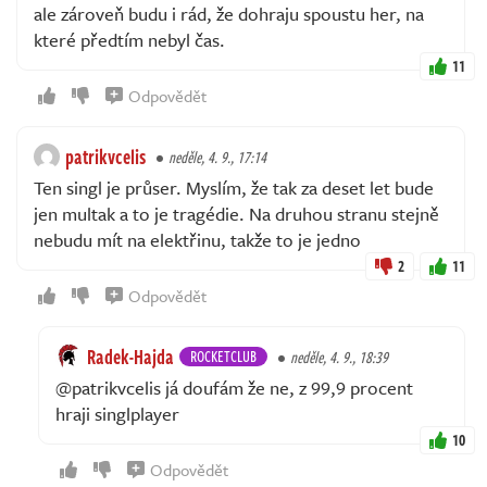
ale zároveň budu i rád, že dohraju spoustu her, na
které předtím nebyl čas.
11
Odpovědět
patrikvcelis
neděle, 4. 9., 17:14
Ten singl je průser. Myslím, že tak za deset let bude
jen multak a to je tragédie. Na druhou stranu stejně
nebudu mít na elektřinu, takže to je jedno
2
11
Odpovědět
Radek-Hajda
ROCKETCLUB
neděle, 4. 9., 18:39
@patrikvcelis já doufám že ne, z 99,9 procent
hraji singlplayer
10
Odpovědět