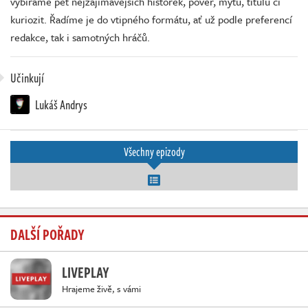
vybíráme pět nejzajímavějších historek, pověr, mýtů, titulů či
kuriozit. Řadíme je do vtipného formátu, ať už podle preferencí
redakce, tak i samotných hráčů.
Učinkují
Lukáš Andrys
Všechny epizody
DALŠÍ POŘADY
LIVEPLAY
Hrajeme živě, s vámi