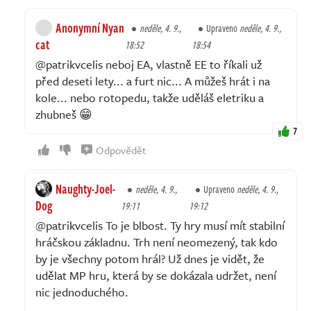
Anonymní Nyan
neděle, 4. 9.,
Upraveno
neděle, 4. 9.,
cat
18:52
18:54
@patrikvcelis neboj EA, vlastně EE to říkali už
před deseti lety... a furt nic... A můžeš hrát i na
kole... nebo rotopedu, takže uděláš eletriku a
zhubneš 😁
7
Odpovědět
Naughty-Joel-
neděle, 4. 9.,
Upraveno
neděle, 4. 9.,
Dog
19:11
19:12
@patrikvcelis To je blbost. Ty hry musí mít stabilní
hráčskou základnu. Trh není neomezený, tak kdo
by je všechny potom hrál? Už dnes je vidět, že
udělat MP hru, která by se dokázala udržet, není
nic jednoduchého.