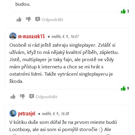
budou.
3
Odpovědět
m-manasek15
neděle, 4. 9., 16:57
Osobně si rád ještě zahraju singleplayer. Zvlášť si
užívám, kfyž to má nějaký kvalitní příběh, zápletku.
Jistě, multiplayer je taky fajn, ale prostě ne vždy
mám přístup k internetu a chce se mi hrát s
ostatními lidmi. Takže vytrácení singleplayeru je
škoda.
9
Odpovědět
petranjel
neděle, 4. 9., 16:38
V kútiku duše som dúfal že na prvom mieste budú
Lootboxy, ale asi som si pomýlil storočie :) Ale