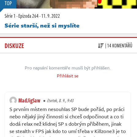
TOP
Série 1
·
Epizoda 264
·
11. 9. 2022
Série starší, než si myslíte
DISKUZE
| 14 KOMENTÁŘŮ
Pro napsání komentáře musíš být přihlášen.
Přihlásit se
MadJigSaw
čtvrtek, 8. 9., 9:43
S prvním místem nesouhlas SP bude pořád, po práci
nebo nějaký jiný činnosti si chceš odpočinout a co ti
dodá relax než klidnej SP s dobrým příběhem, jinak
se stealth v FPS jak kdo to umí třeba v Killzone3 je to