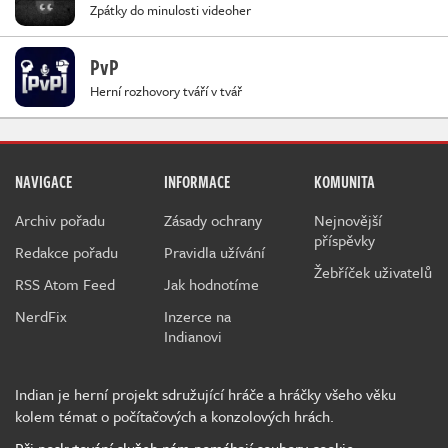
Zpátky do minulosti videoher
PvP
Herní rozhovory tváří v tvář
NAVIGACE
INFORMACE
KOMUNITA
Archiv pořadu
Zásady ochrany
Nejnovější
příspěvky
Redakce pořadu
Pravidla užívání
Žebříček uživatelů
RSS Atom Feed
Jak hodnotíme
NerdFix
Inzerce na
Indianovi
Indian je herní projekt sdružující hráče a hráčky všeho věku
kolem témat o počítačových a konzolových hrách.