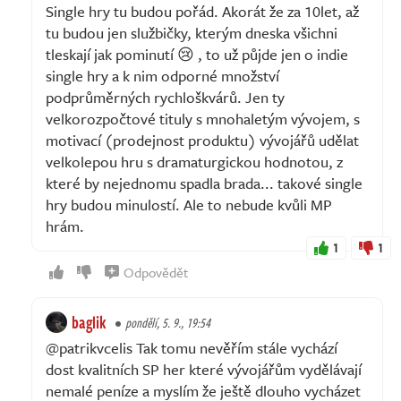
Single hry tu budou pořád. Akorát že za 10let, až
tu budou jen službičky, kterým dneska všichni
tleskají jak pominutí 😢 , to už půjde jen o indie
single hry a k nim odporné množství
podprůměrných rychloškvárů. Jen ty
velkorozpočtové tituly s mnohaletým vývojem, s
motivací (prodejnost produktu) vývojářů udělat
velkolepou hru s dramaturgickou hodnotou, z
které by nejednomu spadla brada... takové single
hry budou minulostí. Ale to nebude kvůli MP
hrám.
1
1
Odpovědět
baglik
pondělí, 5. 9., 19:54
@patrikvcelis Tak tomu nevěřím stále vychází
dost kvalitních SP her které vývojářům vydělávají
nemalé peníze a myslím že ještě dlouho vycházet