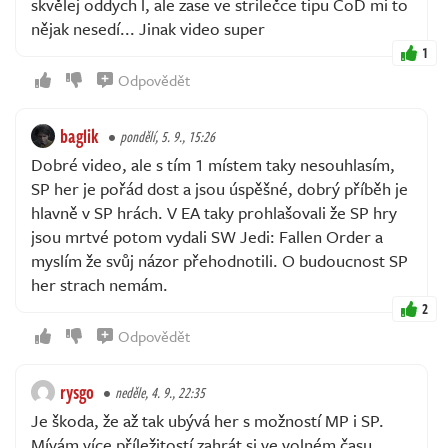
skvělej oddych l, ale zase ve strilečce tipu CoD mi to
nějak nesedí... Jinak video super
1
Odpovědět
baglik
pondělí, 5. 9., 15:26
Dobré video, ale s tím 1 místem taky nesouhlasím,
SP her je pořád dost a jsou úspěšné, dobrý příběh je
hlavně v SP hrách. V EA taky prohlašovali že SP hry
jsou mrtvé potom vydali SW Jedi: Fallen Order a
myslím že svůj názor přehodnotili. O budoucnost SP
her strach nemám.
2
Odpovědět
rysgo
neděle, 4. 9., 22:35
Je škoda, že až tak ubývá her s možností MP i SP.
Mívám více příležitostí zahrát si ve volném času