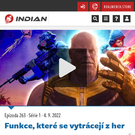
REALMERCH.STORE
Magazín
Recenze
Videa
Soutěže
Databáze
Komunita
Epizoda 263 · Série 1 ·
4. 9. 2022
Redakce
Funkce, které se vytrácejí z her