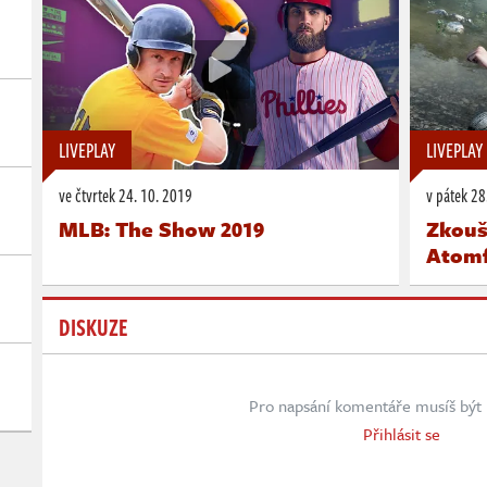
LIVEPLAY
LIVEPLAY
ve čtvrtek
24. 10. 2019
v pátek
28.
MLB: The Show 2019
Zkouš
Atomf
DISKUZE
Pro napsání komentáře musíš být 
Přihlásit se