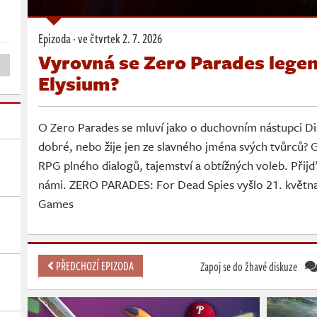
!
Epizoda ·
ve čtvrtek
2. 7. 2026
Vyrovná se Zero Parades lege
Elysium?
O Zero Parades se mluví jako o duchovním nástupci Di
dobré, nebo žije jen ze slavného jména svých tvůrců? 
RPG plného dialogů, tajemství a obtížných voleb. Přijďt
námi. ZERO PARADES: For Dead Spies vyšlo 21. květn
Games
PŘEDCHOZÍ EPIZODA
Zapoj se do žhavé diskuze