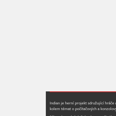
Indian je herní projekt sdružující hráče
kolem témat o počítačových a konzolov