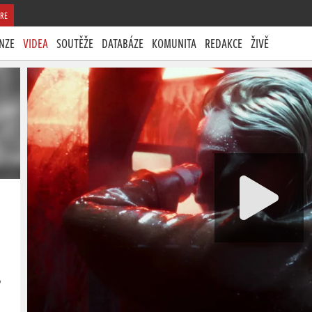
RE
NZE
VIDEA
SOUTĚŽE
DATABÁZE
KOMUNITA
REDAKCE
ŽIVĚ
o