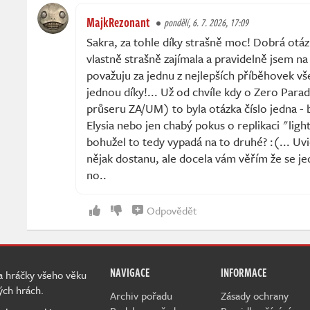
MajkRezonant
pondělí, 6. 7. 2026, 17:09
Sakra, za tohle díky strašně moc! Dobrá otáz
vlastně strašně zajímala a pravidelně jsem na
považuju za jednu z nejlepších příběhovek vše
jednou díky!... Už od chvíle kdy o Zero Par
průseru ZA/UM) to byla otázka číslo jedna -
Elysia nebo jen chabý pokus o replikaci "light
bohužel to tedy vypadá na to druhé? :(... Uv
nějak dostanu, ale docela vám věřím že se je
no..
Odpovědět
NAVIGACE
INFORMACE
 a hráčky všeho věku
ých hrách.
Archiv pořadu
Zásady ochrany