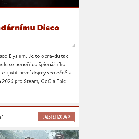
ndárnímu Disco
sco Elysium. Je to opravdu tak
Gelu se ponoří do špionážního
e zjistit první dojmy společně s
a 2026 pro Steam, GoG a Epic
DALŠÍ EPIZODA
1