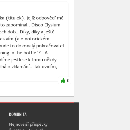
ka (titulek), jejíž odpověď mě
 to zapomínal.. Disco Elysium
ch dob.. Díky, díky a ještě
ades vím (a o notorickém
 bude to dokonalý pokračovatel
ning in the bottle"?.. A
idíme jestli se k tomu někdy
dná o zklamání.. Tak uvidím,
8
KOMUNITA
Nejnovější příspěvky