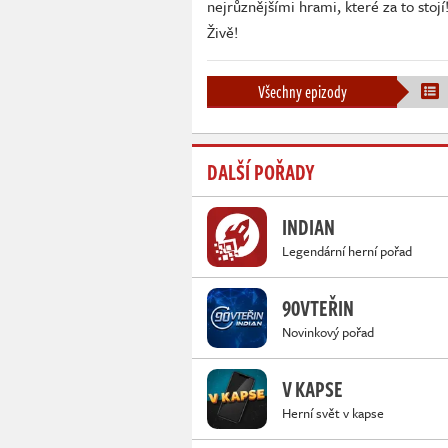
nejrůznějšími hrami, které za to stojí
Živě!
Všechny epizody
DALŠÍ POŘADY
INDIAN
Legendární herní pořad
90VTEŘIN
Novinkový pořad
V KAPSE
Herní svět v kapse